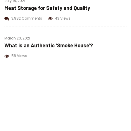
July 14, 2021
Meat Storage for Safety and Quality
3,982 Comments
43 Views
March 20, 2021
What is an Authentic ‘Smoke House’?
58 Views