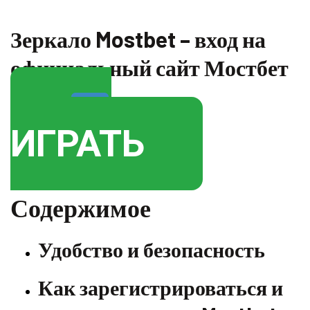
Зеркало Mostbet – вход на
официальный сайт Мостбет
ИГРАТЬ
Содержимое
Удобство и безопасность
Как зарегистрироваться и