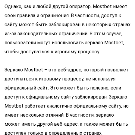
Однако, как и любой другой оператор, Mostbet имеет
свои правила и ограничения. В частности, доступ к
сайту может быть заблокирован в некоторых странах
из-за законодательных ограничений. В этом случае,
пользователи могут использовать зеркало Mostbet,
чтобы доступаться к игровому процессу.
Зеркало Mostbet – это веб-адрес, который позволяет
доступаться к игровому процессу, не используя
официальный сайт. Это может быть полезно, если
доступ к официальному сайту заблокирован. Зеркало
Mostbet работает аналогично официальному сайту, но
имеет несколько отличий. В частности, зеркало
может иметь другой веб-адрес, а также может быть
доступен только в определенных странах.