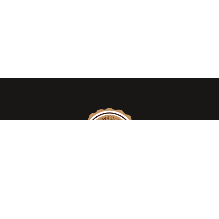
We take pride in introducing the