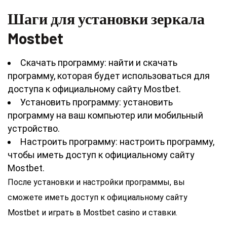
Шаги для установки зеркала
Mostbet
Скачать программу: найти и скачать
программу, которая будет использоваться для
доступа к официальному сайту Mostbet.
Установить программу: установить
программу на ваш компьютер или мобильный
устройство.
Настроить программу: настроить программу,
чтобы иметь доступ к официальному сайту
Mostbet.
После установки и настройки программы, вы
сможете иметь доступ к официальному сайту
Mostbet и играть в Mostbet casino и ставки.