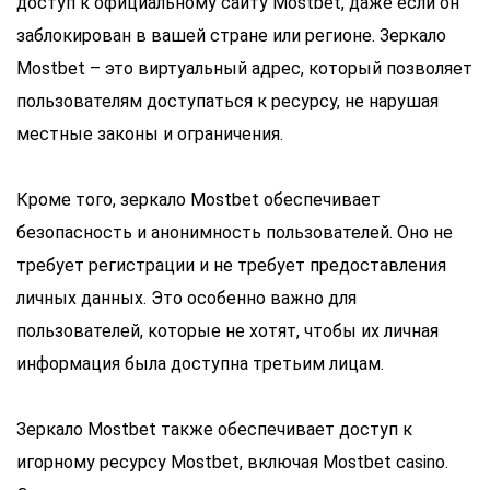
доступ к официальному сайту Mostbet, даже если он
заблокирован в вашей стране или регионе. Зеркало
Mostbet – это виртуальный адрес, который позволяет
пользователям доступаться к ресурсу, не нарушая
местные законы и ограничения.
Кроме того, зеркало Mostbet обеспечивает
безопасность и анонимность пользователей. Оно не
требует регистрации и не требует предоставления
личных данных. Это особенно важно для
пользователей, которые не хотят, чтобы их личная
информация была доступна третьим лицам.
Зеркало Mostbet также обеспечивает доступ к
игорному ресурсу Mostbet, включая Mostbet casino.