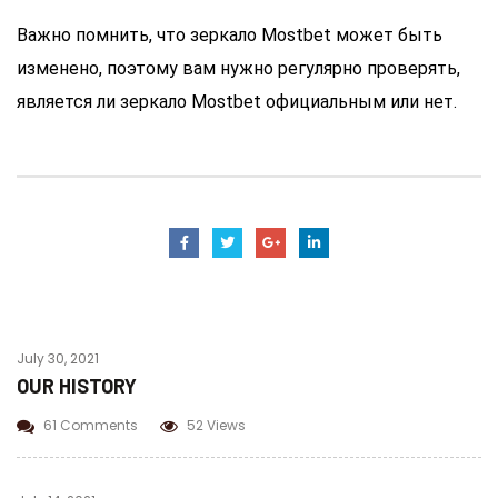
Важно помнить, что зеркало Mostbet может быть
изменено, поэтому вам нужно регулярно проверять,
является ли зеркало Mostbet официальным или нет.
July 30, 2021
OUR HISTORY
61 Comments
52 Views