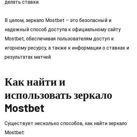
делать ставки.
В целом, зеркало Mostbet – это безопасный и
надежный способ доступа к официальному сайту
Mostbet, обеспечивая пользователям доступ к
игорному ресурсу, а также к информации о ставках и
результатах матчей.
Как найти и
использовать зеркало
Mostbet
Существует несколько способов, как найти зеркало
Mostbet: