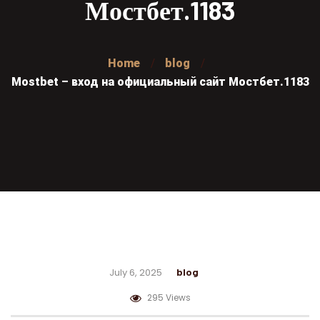
Мостбет.1183
Home
blog
Mostbet – вход на официальный сайт Мостбет.1183
July 6, 2025
blog
295 Views