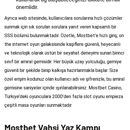
önemlidir.
Ayrıca web sitesinde, kullanıcılara sorularına hızlı çözümler
sunmak için sık sorulan sorulara yanıt veren kapsamlı bir
SSS bölümü bulunmaktadır. Özetle, Mostbet’e hızlı giriş; on
the internet oyun galaksisinde kaşiflere güvenli, heyecanlı
ve teknolojik olarak üstün bir seyahat deneyimi sunan birinci
sınıf bir amiral gemisidir. Her büyük uzay yolculuğu, gemiye
güvenli bir şekilde binip kalkışa hazırlanmakla başlar. Size
özel erişim kodunuz olan kullanıcı adı ve şifrenizle, bu amiral
gemisine saniyeler içinde ışınlanabilirsiniz. Mostbet Casino,
Türkiye’deki oyunculara 2000’den fazla slot oyunu empieza
çeşitli masa oyunları sunmaktadır.
Mostbet Vahşi Yaz Kampı