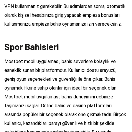
VPN kullanmanız gerekebilir. Bu adımlardan sonra, otomatik
olarak kişisel hesabınıza giriş yapacak empieza bonusları
kullanmanıza empieza bahis oynamanıza izin vereceksiniz.
Spor Bahisleri
Mostbet mobil uygulaması, bahis severlere kolaylık ve
esneklik sunan bir platformdur. Kullanıcı dostu arayüzü,
geniş oyun seçenekleri ve güvenliği ile öne çıkar. Bahis
oynamak fikrine sahip olanlar için ideal bir seçenek olan
Mostbet mobil uygulaması, bahis deneyimini cebinize
taşımanızı sağlar. Online bahis ve casino platformları
arasında popüler bir seçenek olarak öne çıkmaktadır. Birçok
kullanıcı, kazandıkları parayı güvenli ve hızlı bir şekilde