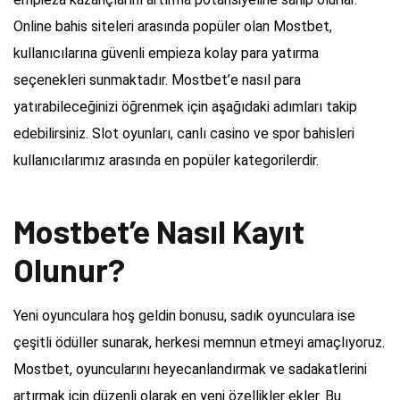
Online bahis siteleri arasında popüler olan Mostbet,
kullanıcılarına güvenli empieza kolay para yatırma
seçenekleri sunmaktadır. Mostbet’e nasıl para
yatırabileceğinizi öğrenmek için aşağıdaki adımları takip
edebilirsiniz. Slot oyunları, canlı casino ve spor bahisleri
kullanıcılarımız arasında en popüler kategorilerdir.
Mostbet’e Nasıl Kayıt
Olunur?
Yeni oyunculara hoş geldin bonusu, sadık oyunculara ise
çeşitli ödüller sunarak, herkesi memnun etmeyi amaçlıyoruz.
Mostbet, oyuncularını heyecanlandırmak ve sadakatlerini
artırmak için düzenli olarak en yeni özellikler ekler. Bu