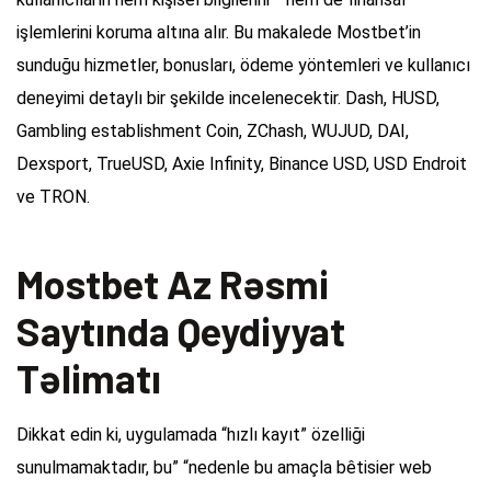
işlemlerini koruma altına alır. Bu makalede Mostbet’in
sunduğu hizmetler, bonusları, ödeme yöntemleri ve kullanıcı
deneyimi detaylı bir şekilde incelenecektir. Dash, HUSD,
Gambling establishment Coin, ZChash, WUJUD, DAI,
Dexsport, TrueUSD, Axie Infinity, Binance USD, USD Endroit
ve TRON.
Mostbet Az Rəsmi
Saytında Qeydiyyat
Təlimatı
Dikkat edin ki, uygulamada “hızlı kayıt” özelliği
sunulmamaktadır, bu” “nedenle bu amaçla bêtisier web