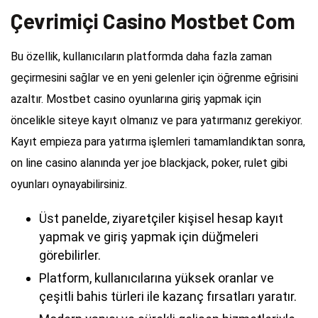
Çevrimiçi Casino Mostbet Com
Bu özellik, kullanıcıların platformda daha fazla zaman
geçirmesini sağlar ve en yeni gelenler için öğrenme eğrisini
azaltır. Mostbet casino oyunlarına giriş yapmak için
öncelikle siteye kayıt olmanız ve para yatırmanız gerekiyor.
Kayıt empieza para yatırma işlemleri tamamlandıktan sonra,
on line casino alanında yer joe blackjack, poker, rulet gibi
oyunları oynayabilirsiniz.
Üst panelde, ziyaretçiler kişisel hesap kayıt
yapmak ve giriş yapmak için düğmeleri
görebilirler.
Platform, kullanıcılarına yüksek oranlar ve
çeşitli bahis türleri ile kazanç fırsatları yaratır.