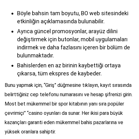
Böyle bahsin tam boyutu, BO web sitesindeki
etkinliğin açıklamasında bulunabilir.
Ayrıca güncel promosyonlar, arayüz dilini
değiştirmek için butonlar, mobil uygulamaları
indirmek ve daha fazlasını içeren bir bölüm de
bulunmaktadır.
Bahislerden en az birinin kaybettiği ortaya
çıkarsa, tüm ekspres de kaybeder.
Bunu yapmak için, “Giriş” düğmesine tıklayın, kayıt sırasında
belirttiğiniz cep telefonu numarasını ve hesap şifrenizi girin.
Most bet mükemmel bir spor kitabının yanı sıra popüler
çevrimiçi” “casino oyunları da sunar. Her ikisi para büyük
kazançları garanti eden mükemmel bahis pazarlarına ve
yüksek oranlara sahiptir.