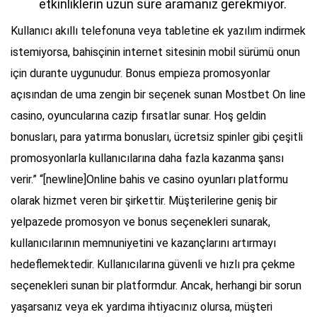
etkinliklerin uzun süre aramanız gerekmiyor.
Kullanıcı akıllı telefonuna veya tabletine ek yazılım indirmek
istemiyorsa, bahisçinin internet sitesinin mobil sürümü onun
için durante uygunudur. Bonus empieza promosyonlar
açısından de uma zengin bir seçenek sunan Mostbet On line
casino, oyuncularına cazip fırsatlar sunar. Hoş geldin
bonusları, para yatırma bonusları, ücretsiz spinler gibi çeşitli
promosyonlarla kullanıcılarına daha fazla kazanma şansı
verir.” “[newline]Online bahis ve casino oyunları platformu
olarak hizmet veren bir şirkettir. Müşterilerine geniş bir
yelpazede promosyon ve bonus seçenekleri sunarak,
kullanıcılarının memnuniyetini ve kazançlarını artırmayı
hedeflemektedir. Kullanıcılarına güvenli ve hızlı pra çekme
seçenekleri sunan bir platformdur. Ancak, herhangi bir sorun
yaşarsanız veya ek yardıma ihtiyacınız olursa, müşteri