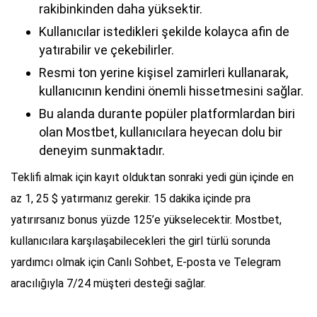
rakibinkinden daha yüksektir.
Kullanıcılar istedikleri şekilde kolayca afin de
yatırabilir ve çekebilirler.
Resmi ton yerine kişisel zamirleri kullanarak,
kullanıcının kendini önemli hissetmesini sağlar.
Bu alanda durante popüler platformlardan biri
olan Mostbet, kullanıcılara heyecan dolu bir
deneyim sunmaktadır.
Teklifi almak için kayıt olduktan sonraki yedi gün içinde en
az 1, 25 $ yatırmanız gerekir. 15 dakika içinde pra
yatırırsanız bonus yüzde 125’e yükselecektir. Mostbet,
kullanıcılara karşılaşabilecekleri the girl türlü sorunda
yardımcı olmak için Canlı Sohbet, E-posta ve Telegram
aracılığıyla 7/24 müşteri desteği sağlar.