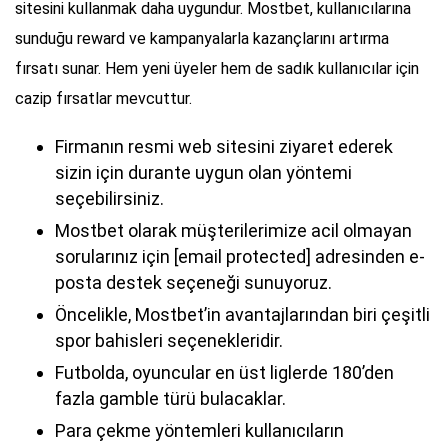
sitesini kullanmak daha uygundur. Mostbet, kullanıcılarına
sunduğu reward ve kampanyalarla kazançlarını artırma
fırsatı sunar. Hem yeni üyeler hem de sadık kullanıcılar için
cazip fırsatlar mevcuttur.
Firmanın resmi web sitesini ziyaret ederek
sizin için durante uygun olan yöntemi
seçebilirsiniz.
Mostbet olarak müşterilerimize acil olmayan
sorularınız için [email protected] adresinden e-
posta destek seçeneği sunuyoruz.
Öncelikle, Mostbet’in avantajlarından biri çeşitli
spor bahisleri seçenekleridir.
Futbolda, oyuncular en üst liglerde 180’den
fazla gamble türü bulacaklar.
Para çekme yöntemleri kullanıcıların