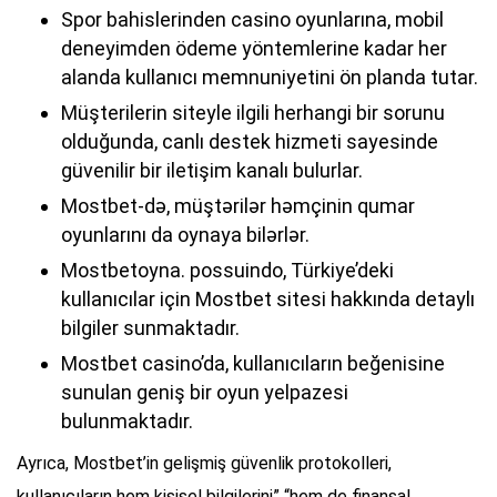
Spor bahislerinden casino oyunlarına, mobil
deneyimden ödeme yöntemlerine kadar her
alanda kullanıcı memnuniyetini ön planda tutar.
Müşterilerin siteyle ilgili herhangi bir sorunu
olduğunda, canlı destek hizmeti sayesinde
güvenilir bir iletişim kanalı bulurlar.
Mostbet-də, müştərilər həmçinin qumar
oyunlarını da oynaya bilərlər.
Mostbetoyna. possuindo, Türkiye’deki
kullanıcılar için Mostbet sitesi hakkında detaylı
bilgiler sunmaktadır.
Mostbet casino’da, kullanıcıların beğenisine
sunulan geniş bir oyun yelpazesi
bulunmaktadır.
Ayrıca, Mostbet’in gelişmiş güvenlik protokolleri,
kullanıcıların hem kişisel bilgilerini” “hem de finansal