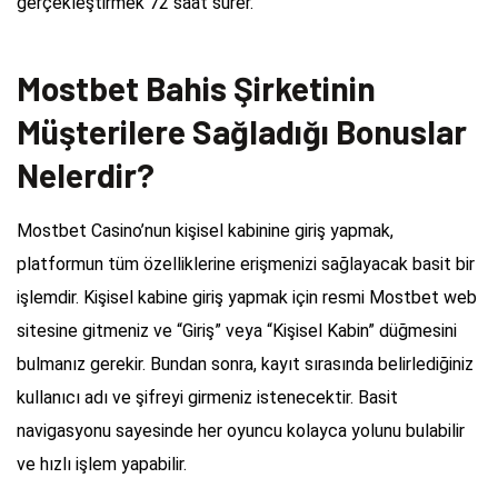
gerçekleştirmek 72 saat sürer.
Mostbet Bahis Şirketinin
Müşterilere Sağladığı Bonuslar
Nelerdir?
Mostbet Casino’nun kişisel kabinine giriş yapmak,
platformun tüm özelliklerine erişmenizi sağlayacak basit bir
işlemdir. Kişisel kabine giriş yapmak için resmi Mostbet web
sitesine gitmeniz ve “Giriş” veya “Kişisel Kabin” düğmesini
bulmanız gerekir. Bundan sonra, kayıt sırasında belirlediğiniz
kullanıcı adı ve şifreyi girmeniz istenecektir. Basit
navigasyonu sayesinde her oyuncu kolayca yolunu bulabilir
ve hızlı işlem yapabilir.