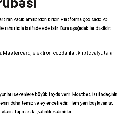
rübəsi
artıran vacib amillərdən biridir. Platforma çox sadə və
ə rahatlıqla istifadə edə bilir. Bura aşağıdakılar daxildir:
, Mastercard, elektron cüzdanlar, kriptovalyutalar
ı
nları sevənlərə böyük fayda verir. Mostbet, istifadəçinin
bəsini daha təmiz və əyləncəli edir. Həm yeni başlayanlar,
vlərini tapmaqda çətinlik çəkmirlər.