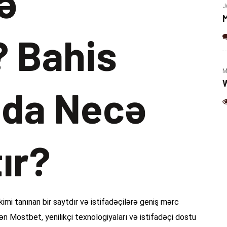
ə
(Jalapeno & Cheese)
J
M
 Bahis
M
W
ında Necə
ır?
mi tanınan bir saytdır və istifadəçilərə geniş mərc
ən Mostbet, yenilikçi texnologiyaları və istifadəçi dostu