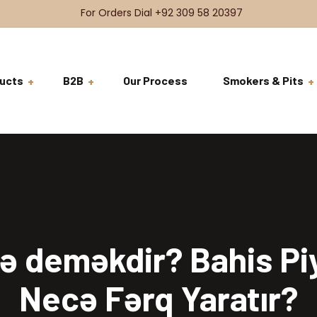
For Orders Dial +92 309 58 20397
ucts
B2B
Our Process
Smokers & Pits
BDSH Raw Meat
VRFS
Beef
BDSH Signature Meat
Brisket
Ready to Co
VRFS
Beef Steaks
Ribs
Tenderloin
Ready to Ser
Burgers & Sandwiches
Short Ribs
Rib Eye
Coming Soon
ə deməkdir? Bahis Piy
Chicken
Cheeks
T-Bone
Whole Chicken
Necə Fərq Yaratır?
Salads
Tomahawk
Breast Fillets
Beef Salad