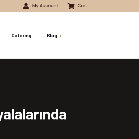
My Account
Cart
Catering
Blog
 -1350
History
ok
 -1800
Business and Pride
ve
alalarında