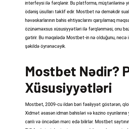
interfeysi ilə fərqlənir. Bu platforma, müştərilərinə
ödəniş üsulları təklif edir. Mostbet nə deməkdir sua
həvəskarlarının bahis ehtiyaclarını qarşılamaq məqsə
özünəməxsus xüsusiyyətləri ilə fərqlənməsi, onu baz
gətirir. Bu məqalədə Mostbet-in nə olduğunu, necə iş
şəkildə öyrənəcəyik.
Mostbet Nədir? 
Xüsusiyyətləri
Mostbet, 2009-cu ildən bəri fəaliyyət göstərən, qlo
Xidmət əsasən idman bahisləri və kazino oyunlarına y
canlı və öncədən mərc edə bilirlər. Mostbet saytını