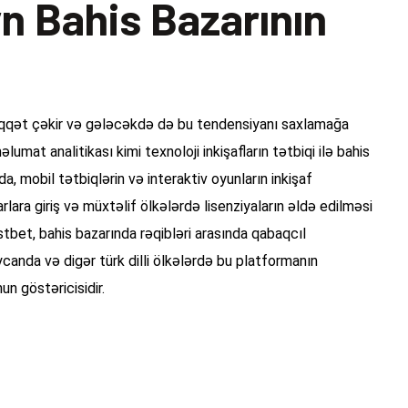
n Bahis Bazarının
 diqqət çəkir və gələcəkdə də bu tendensiyanı saxlamağa
mat analitikası kimi texnoloji inkişafların tətbiqi ilə bahis
a, mobil tətbiqlərin və interaktiv oyunların inkişaf
zarlara giriş və müxtəlif ölkələrdə lisenziyaların əldə edilməsi
bet, bahis bazarında rəqibləri arasında qabaqcıl
anda və digər türk dilli ölkələrdə bu platformanın
n göstəricisidir.