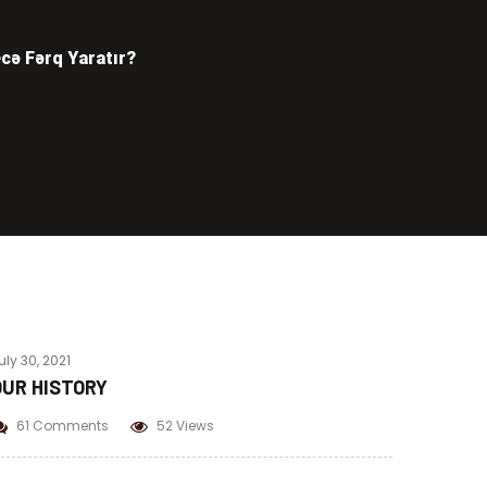
Beef Pastrami
cə Fərq Yaratır?
Beef Bacon
Chicken Pastrami
Corned Beef
uly 30, 2021
OUR HISTORY
61 Comments
52 Views