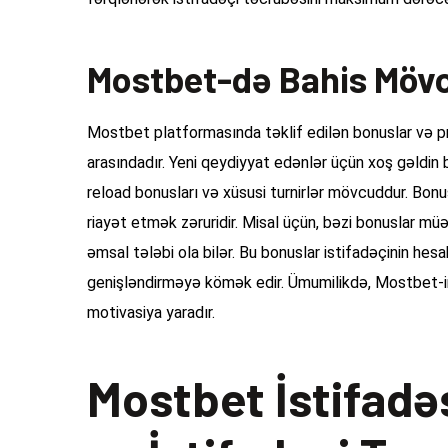
Mostbet-də Bahis Möv
Mostbet platformasında təklif edilən bonuslar və pr
arasındadır. Yeni qeydiyyat edənlər üçün xoş gəldin 
reload bonusları və xüsusi turnirlər mövcuddur. B
riayət etmək zəruridir. Misal üçün, bəzi bonuslar mü
əmsal tələbi ola bilər. Bu bonuslar istifadəçinin he
genişləndirməyə kömək edir. Ümumilikdə, Mostbet-in
motivasiya yaradır.
Mostbet İstifadəs