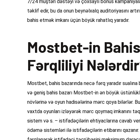
7/24 müştəri dəstəyi və çoxsaylı bonus kampaniyalar
təklif edir, bu da onun beynəlxalq auditoriyasını artı
bahis etmək imkanı üçün böyük rahatlıq yaradır.
Mostbet-in Bahis
Fərqliliyi Nələrdi
Mostbet, bahis bazarında necə fərq yaradır sualına b
və geniş bahis bazarı Mostbet-in ən böyük üstünlükl
növlərinə və oyun hadisələrinə mərc qoya bilərlər. Bun
vaxtda oyunları izləyərək mərc qoymaq imkanını təqd
sistem və s. – istifadəçilərin ehtiyaclarına cavab ver
ödəmə sistemləri ilə istifadəçilərin etibarını qazanır
fərqlənərək istifadəçi təcrübəsini maksimum dərəcə