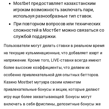
Mostbet предоставляет казахстанским
игрокам возможность заключать пари,
используя разнообразные тип ставок.
При повторном вопросов или технических
сложностей в Мостбет можно связаться со
службой поддержки.
Пользователи могут делать ставки в реальном время
на текущие кульминационные, что добавляет азарт и
напряжение. Кроме того, LIVE-ставки всегда имеют
более высокие коэффициенты, что делаем их
особенно привлекательной для опытных бетторов.
Казино Mostbet мутуара своим клиентам
привлекательные бонусы и акции, которые делают
игру еще более захватывающей. Бонусы могут
включать в себя фриспины, депозитные бонусы же