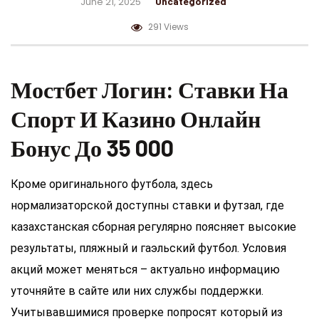
June 21, 2025
Uncategorized
291 Views
Мостбет Логин: Ставки На
Спорт И Казино Онлайн
Бонус До 35 000
Кроме оригинального футбола, здесь
нормализаторской доступны ставки и футзал, где
казахстанская сборная регулярно поясняет высокие
результаты, пляжный и гаэльский футбол. Условия
акций может меняться – актуально информацию
уточняйте в сайте или них службы поддержки.
Учитывавшимися проверке попросят который из