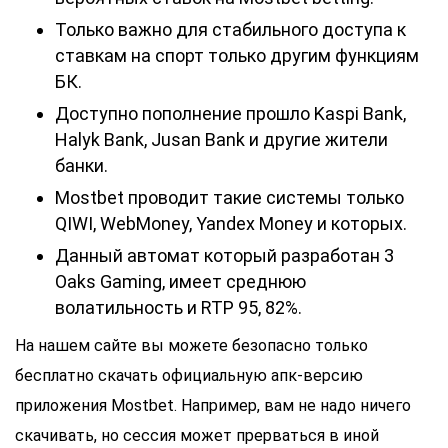
Только важно для стабильного доступа к
ставкам на спорт только другим функциям
БК.
Доступно пополнение прошло Kaspi Bank,
Halyk Bank, Jusan Bank и другие жители
банки.
Mostbet проводит такие системы только
QIWI, WebMoney, Yandex Money и которых.
Данный автомат который разработан 3
Oaks Gaming, имеет среднюю
волатильность и RTP 95, 82%.
На нашем сайте вы можете безопасно только
бесплатно скачать официальную апк-версию
приложения Mostbet. Например, вам не надо ничего
скачивать, но сессия может прерваться в иной