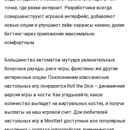
точке, где разве интернет. Разработчики всегда
совершенствуют игровой интерфейс, добавляют
новые опции и улучшают лайв-сервисы казино, делая
беттинг через приложение максимально
комфортным.
Большинство автоматов мутуара увлекательные
бонусные раунды, риск-игры, фриспины же другие
интересные опции. Поклонникам классических
настольных игр понравится Roll the Dice – динамичная
версия игры в кости. Как угадывайте, какое
количество выпадет на виртуальных костях, и получи
выплаты на наш игровой счет. Дли любителей
настольных игр в Mostbet доступные все популярные
мысленно – рулетка (европейская, американская,