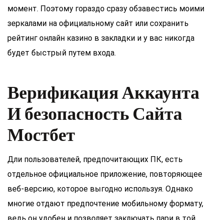
момент. Поэтому гораздо сразу обзавестись моими
зеркалами на официальному сайт или сохранить
рейтинг онлайн казино в закладки и у вас никогда
будет быстрый путем входа.
Верификация Аккаунта
И безопасность Сайта
Мостбет
Дли пользователей, предпочитающих ПК, есть
отдельное официальное приложение, повторяющее
веб-версию, которое выгодно используя. Однако
многие отдают предпочтение мобильному формату,
ведь он удобен и позволяет заключать пари в той