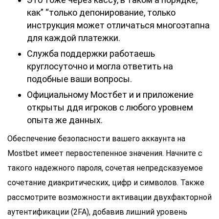
как” “только депонирование, только
инструкция может отличаться многоэтапна
для каждой платежки.
Служба поддержки работаешь
круглосуточно и могла ответить на
подобные ваши вопросы.
Официальному Мостбет и и приложение
открыты ддя игроков с любого уровнем
опыта же данных.
Обеспечение безопасности вашего аккаунта на
Mostbet имеет первостепенное значения. Начните с
такого надежного пароля, сочетая непредсказуемое
сочетание диакритических, цифр и символов. Также
рассмотрите возможности активации двухфакторной
аутентификации (2FA), добавив лишний уровень