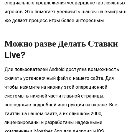
специальные предложения усовершенство лояльных
игроков. Это помогает увеличить шансы на выигрыш
же делает процесс игры более интересным.
Можно разве Делать Ставки
Live?
Дли пользователей Android доступна возможность
скачать установочный файл с нашего сайта. Для
чтобы нажмите на иконку этой операционной
системы в нижней части главной страницы,
последовав подробной инструкции на экране. Все
тайтлы на нашем сайте, а их слишком 2000,
лицензированы и разработаны надежными
компаниями. Mostbet App дли Андроид и iOS