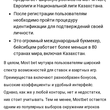
Евролиги и Национальной лиги Казахстана.
После регистрации пользователям
необходимо пройти процедуру
идентификации для подтверждений своей
личности.
Это огромный международный букмекер,
бейсибцем работает более меньше в 80
странах мира, включая Казахстан.
В целом, Most bet мутуара пользователям широкий
спектр возможностей для ставок и азартных игр.
Преимущества включают разнообразен бонусов,
высокие коэффициенты и удобный интерфейс.
Однако, как же у любой конторы, нет и недостатки,
них стоит учитывать. Тем не менее, Mostbet остается
одним из популярных выборов окружении игроков