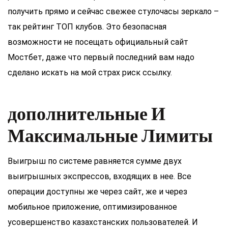
получить прямо и сейчас свежее стулочасы зеркало –
так рейтинг ТОП клубов. Это безопасная
возможности не посещать официальный сайт
Мостбет, даже что первый последний вам надо
сделано искать на мой страх риск ссылку.
дополнительные И
Максимальные Лимиты
Выигрыш по системе равняется сумме двух
выигрышных экспрессов, входящих в нее. Все
операции доступны же через сайт, же и через
мобильное приложение, оптимизированное
усовершенство казахстанских пользователей. И