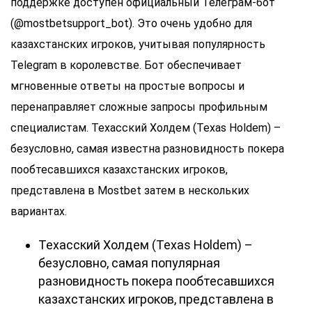
поддержке доступен официальный Телеграм-бот
(@mostbetsupport_bot). Это очень удобно для
казахстанских игроков, учитывая популярность
Telegram в королевстве. Бот обеспечивает
мгновенные ответы на простые вопросы и
перенаправляет сложные запросы профильным
специалистам. Техасский Холдем (Texas Holdem) –
безусловно, самая известна разновидность покера
пообтесавшихся казахстанских игроков,
представлена в Mostbet затем в нескольких
вариантах.
Техасский Холдем (Texas Holdem) –
безусловно, самая популярная
разновидность покера пообтесавшихся
казахстанских игроков, представлена в