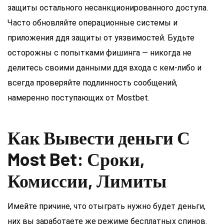
защиты остального несанкционированного доступа.
Часто обновляйте операционные системы и
приложения ддя защиты от уязвимостей. Будьте
осторожны с попытками фишинга — никогда не
делитесь своими данными ддя входа с кем-либо и
всегда проверяйте подлинность сообщений,
намеренно поступающих от Mostbet.
Как Вывести деньги С
Most Bet: Сроки,
Комиссии, Лимиты
Имейте причине, что отыграть нужно будет деньги,
них вы заработаете же режиме бесплатных спинов.