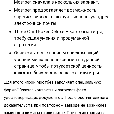
Mostbet сначала в нескольких вариант.
Mostbet предоставляет возможность
зарегистрировать аккаунт, используя адрес
электронной почты.
Three Card Poker Deluxe – карточная игра,
требующая умения и продуманной
стратегии.
Ознакомьтесь с полным списком акций,
условиями их использования на данной
странице, чтобы потуксетской ценность
каждого бонуса для вашего стиля игры.
Ддя этого игрок Мостбет заполняет специальную
форма,” “указал контакты и загружая фото
удостоверяющих документов. После окончательного
доказательств при повторном выводе не возникает
заминок, а лимиты стали выше. При регистрации на