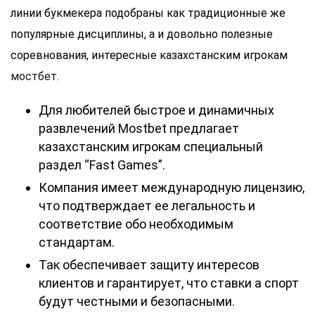
линии букмекера подобраны как традиционные же
популярные дисциплины, а и довольно полезные
соревнования, интересные казахстанским игрокам
мостбет
.
Для любителей быстрое и динамичных
развлечений Mostbet предлагает
казахстанским игрокам специальный
раздел “Fast Games”.
Компания имеет международную лицензию,
что подтверждает ее легальность и
соответствие обо необходимым
стандартам.
Так обеспечивает защиту интересов
клиентов и гарантирует, что ставки а спорт
будут честными и безопасными.