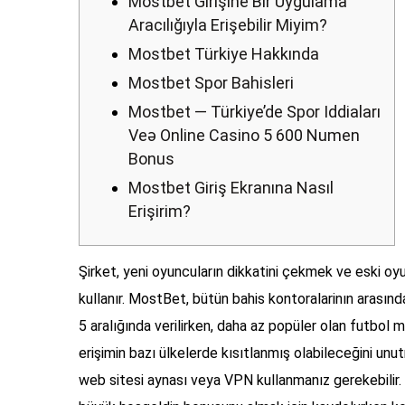
Mostbet Girişine Bir Uygulama
Aracılığıyla Erişebilir Miyim?
Mostbet Türkiye Hakkında
Mostbet Spor Bahisleri
Mostbet — Türkiye’de Spor Iddiaları
Veə Online Casino 5 600 Numen
Bonus
Mostbet Giriş Ekranına Nasıl
Erişirim?
Şirket, yeni oyuncuların dikkatini çekmek ve eski oyu
kullanır. MostBet, bütün bahis kontoralarinın arasında
5 aralığında verilirken, daha az popüler olan futbol
erişimin bazı ülkelerde kısıtlanmış olabileceğini un
web sitesi aynası veya VPN kullanmanız gerekebilir.