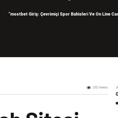
Deli Meats
PorterHouse
Chicken Salad
Beef
“mostbet Giriş: Çevrimiçi Spor Bahisleri Ve On Line Ca
Dry Cured Meat
New York Strip
Chicken
Coming Soon
Fish
Pangaseus
Platter
Kielbasa Sausage
Sausages
(Original)
Spices & Herbs
Bratwurst Sausage
Turkey
Smoked Turkey Breast
(Original)
213 Views
J
Bratwurst Sausage
Smoked Turkey Ham
(Mushroom & Cheese)
Bratwurst Sausage