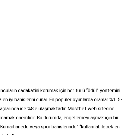
ncuların sadakatini korumak için her türlü “ödül” yöntemini
 en iyi bahislerini sunar. En popüler oyunlarda oranlar %1, 5-
 maçlarında ise %8’e ulaşmaktadır. Mostbet web sitesine
utmamak önemlidir. Bu durumda, engellemeyi aşmak için bir
 Kumarhanede veya spor bahislerinde” “kullanılabilecek en