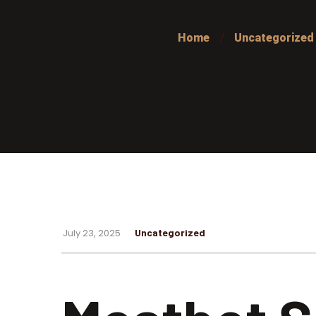
Home
Uncategorized
July 23, 2025
Uncategorized