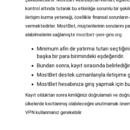
kontrol altında tutarak bu etkinliğe sorumlu bir şekild
iletişim kurma yeteneği, özellikle finansal sorunla
vermektedirler. MostBet, müşterilerinin sorularını p
alabilmelerini sağlamıştır
mostbet-yeni-giris.org
.
Minimum afin de yatırma tutarı seçtiğini
başka bir para birimindeki eşdeğeridir.
Bundan sonra, kayıt sırasında belirlediğin
MostBet destek uzmanlarıyla iletişime ge
MostBet hesabınıza giriş yapmak için bu 
Kayıt olduktan sonra kimliğinizi doğrulamalı ve doğr
ülkelerde kısıtlanmış olabileceğini unutmamak öneml
VPN kullanmanız gerekebilir.