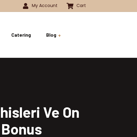
My Account
Cart
Catering
Blog
 -1350
History
ok
 -1800
Business and Pride
ve
hisleri Ve On
r Bonus