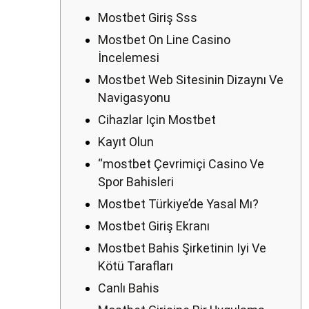
Mostbet Giriş Sss
Mostbet On Line Casino
İncelemesi
Mostbet Web Sitesinin Dizaynı Ve
Navigasyonu
Cihazlar Için Mostbet
Kayıt Olun
“mostbet Çevrimiçi Casino Ve
Spor Bahisleri
Mostbet Türkiye’de Yasal Mı?
Mostbet Giriş Ekranı
Mostbet Bahis Şirketinin Iyi Ve
Kötü Tarafları
Canlı Bahis