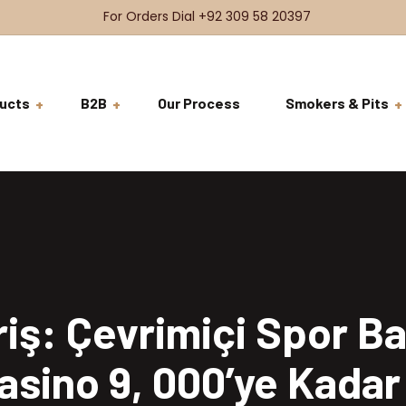
For Orders Dial +92 309 58 20397
ucts
B2B
Our Process
Smokers & Pits
BDSH Raw Meat
VRFS
Beef
BDSH Signature Meat
Brisket
Ready to Co
VRFS
Beef Steaks
Ribs
Tenderloin
Ready to Ser
Burgers & Sandwiches
Short Ribs
Rib Eye
Coming Soon
iş: Çevrimiçi Spor Ba
Chicken
Cheeks
T-Bone
Whole Chicken
asino 9, 000’ye Kada
Salads
Tomahawk
Breast Fillets
Beef Salad