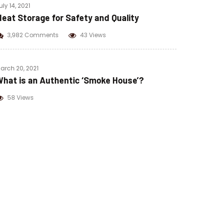
uly 14, 2021
eat Storage for Safety and Quality
3,982 Comments
43 Views
arch 20, 2021
hat is an Authentic ‘Smoke House’?
58 Views