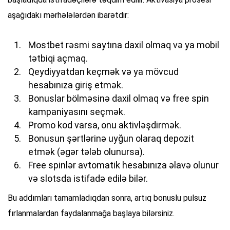
aşağıdakı mərhələlərdən ibarətdir:
Mostbet rəsmi saytına daxil olmaq və ya mobil
tətbiqi açmaq.
Qeydiyyatdan keçmək və ya mövcud
hesabınıza giriş etmək.
Bonuslar bölməsinə daxil olmaq və free spin
kampaniyasını seçmək.
Promo kod varsa, onu aktivləşdirmək.
Bonusun şərtlərinə uyğun olaraq depozit
etmək (əgər tələb olunursa).
Free spinlər avtomatik hesabınıza əlavə olunur
və slotsda istifadə edilə bilər.
Bu addımları tamamladıqdan sonra, artıq bonuslu pulsuz
fırlanmalardan faydalanmağa başlaya bilərsiniz.