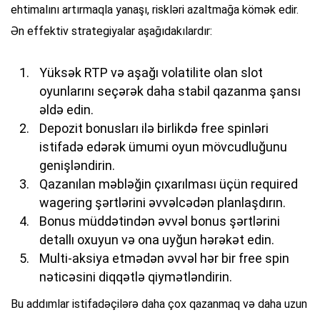
ehtimalını artırmaqla yanaşı, riskləri azaltmağa kömək edir.
Ən effektiv strategiyalar aşağıdakılardır:
Yüksək RTP və aşağı volatilite olan slot
oyunlarını seçərək daha stabil qazanma şansı
əldə edin.
Depozit bonusları ilə birlikdə free spinləri
istifadə edərək ümumi oyun mövcudluğunu
genişləndirin.
Qazanılan məbləğin çıxarılması üçün required
wagering şərtlərini əvvəlcədən planlaşdırın.
Bonus müddətindən əvvəl bonus şərtlərini
detallı oxuyun və ona uyğun hərəkət edin.
Multi-aksiya etmədən əvvəl hər bir free spin
nəticəsini diqqətlə qiymətləndirin.
Bu addımlar istifadəçilərə daha çox qazanmaq və daha uzun