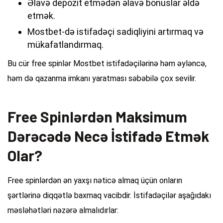
Əlavə depozit etmədən əlavə bonuslar əldə
etmək.
Mostbet-də istifadəçi sadiqliyini artırmaq və
mükafatlandırmaq.
Bu cür free spinlər Mostbet istifadəçilərinə həm əyləncə,
həm də qazanma imkanı yaratması səbəbilə çox sevilir.
Free Spinlərdən Maksimum
Dərəcədə Necə İstifadə Etmək
Olar?
Free spinlərdən ən yaxşı nəticə almaq üçün onların
şərtlərinə diqqətlə baxmaq vacibdir. İstifadəçilər aşağıdakı
məsləhətləri nəzərə almalıdırlar: