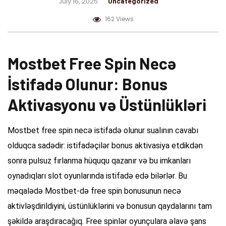
July 16, 2025
Uncategorized
162 Views
Mostbet Free Spin Necə
İstifadə Olunur: Bonus
Aktivasyonu və Üstünlükləri
Mostbet free spin necə istifadə olunur sualının cavabı
olduqca sadədir: istifadəçilər bonus aktivasiya etdikdən
sonra pulsuz fırlanma hüququ qazanır və bu imkanları
oynadıqları slot oyunlarında istifadə edə bilərlər. Bu
məqalədə Mostbet-də free spin bonusunun necə
aktivləşdirildiyini, üstünlüklərini və bonusun qaydalarını tam
şəkildə araşdıracağıq. Free spinlər oyunçulara əlavə şans