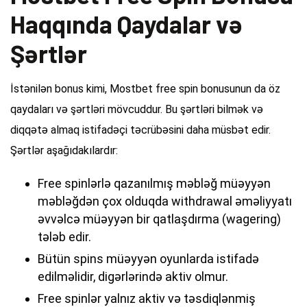
Haqqında Qaydalar və
Şərtlər
İstənilən bonus kimi, Mostbet free spin bonusunun da öz
qaydaları və şərtləri mövcuddur. Bu şərtləri bilmək və
diqqətə almaq istifadəçi təcrübəsini daha müsbət edir.
Şərtlər aşağıdakılardır:
Free spinlərlə qazanılmış məbləğ müəyyən
məbləğdən çox olduqda withdrawal əməliyyatı
əvvəlcə müəyyən bir qatlaşdırma (wagering)
tələb edir.
Bütün spins müəyyən oyunlarda istifadə
edilməlidir, digərlərində aktiv olmur.
Free spinlər yalnız aktiv və təsdiqlənmiş