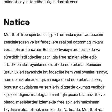
müddətli oyun təcrübəsi üçün dəstək verir.
Nəticə
Mostbet free spin bonusu, platformada oyun təcrübəsini
zenginləşdirən və istifadəçilərə real pul qazanmaq imkanı
verən əla bir fürsətdir. Bonus aktivasiya prosesi sadə və
sürətlidir, istifadəçilər asanlıqla free spinləri əldə edib,
istədikləri slot oyunlarında istifadə edə bilərlər. Bonusun
üstünlükləri sayəsində istifadəçilər həm yeni oyunları sınaya,
həm də risk olmadan qazanmağa cəhd edə bilərlər. Lakin,
bonusun qaydalarını və şərtlərini diqqətlə oxumaq vacibdir
ki, qazandığınız məbləğləri rahatlıqla çıxara biləsiniz. Əlavə
olaraq, məsləhətləri izləməklə free spinlərin maksimum
faydasını əldə etmək mümkündür. Nəticədə, Mostbet-də