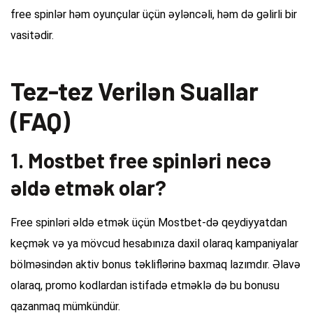
free spinlər həm oyunçular üçün əyləncəli, həm də gəlirli bir
vasitədir.
Tez-tez Verilən Suallar
(FAQ)
1. Mostbet free spinləri necə
əldə etmək olar?
Free spinləri əldə etmək üçün Mostbet-də qeydiyyatdan
keçmək və ya mövcud hesabınıza daxil olaraq kampaniyalar
bölməsindən aktiv bonus təkliflərinə baxmaq lazımdır. Əlavə
olaraq, promo kodlardan istifadə etməklə də bu bonusu
qazanmaq mümkündür.