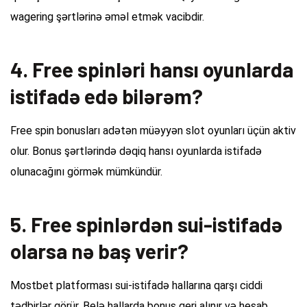
wagering şərtlərinə əməl etmək vacibdir.
4. Free spinləri hansı oyunlarda
istifadə edə bilərəm?
Free spin bonusları adətən müəyyən slot oyunları üçün aktiv
olur. Bonus şərtlərində dəqiq hansı oyunlarda istifadə
olunacağını görmək mümkündür.
5. Free spinlərdən sui-istifadə
olarsa nə baş verir?
Mostbet platforması sui-istifadə hallarına qarşı ciddi
tədbirlər görür. Belə hallarda bonus geri alınır və hesab