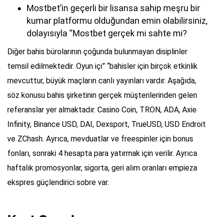
Mostbet’in geçerli bir lisansa sahip meşru bir
kumar platformu olduğundan emin olabilirsiniz,
dolayısıyla “Mostbet gerçek mi sahte mi?
Diğer bahis bürolarının çoğunda bulunmayan disiplinler
temsil edilmektedir. Oyun içi” “bahisler için birçok etkinlik
mevcuttur, büyük maçların canlı yayınları vardır. Aşağıda,
söz konusu bahis şirketinin gerçek müşterilerinden gelen
referanslar yer almaktadır. Casino Coin, TRON, ADA, Axie
Infinity, Binance USD, DAI, Dexsport, TrueUSD, USD Endroit
ve ZChash. Ayrıca, mevduatlar ve freespinler için bonus
fonları, sonraki 4 hesapta para yatırmak için verilir. Ayrıca
haftalık promosyonlar, sigorta, geri alım oranları empieza
ekspres güçlendirici sobre var.