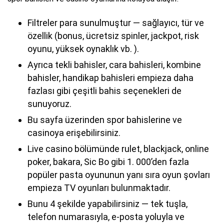
Filtreler para sunulmuştur — sağlayıcı, tür ve
özellik (bonus, ücretsiz spinler, jackpot, risk
oyunu, yüksek oynaklık vb. ).
Ayrıca tekli bahisler, cara bahisleri, kombine
bahisler, handikap bahisleri empieza daha
fazlası gibi çeşitli bahis seçenekleri de
sunuyoruz.
Bu sayfa üzerinden spor bahislerine ve
casinoya erişebilirsiniz.
Live casino bölümünde rulet, blackjack, online
poker, bakara, Sic Bo gibi 1. 000’den fazla
popüler pasta oyununun yanı sıra oyun şovları
empieza TV oyunları bulunmaktadır.
Bunu 4 şekilde yapabilirsiniz — tek tuşla,
telefon numarasıyla, e-posta yoluyla ve