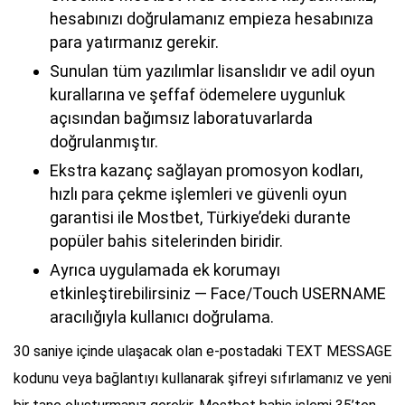
hesabınızı doğrulamanız empieza hesabınıza
para yatırmanız gerekir.
Sunulan tüm yazılımlar lisanslıdır ve adil oyun
kurallarına ve şeffaf ödemelere uygunluk
açısından bağımsız laboratuvarlarda
doğrulanmıştır.
Ekstra kazanç sağlayan promosyon kodları,
hızlı para çekme işlemleri ve güvenli oyun
garantisi ile Mostbet, Türkiye’deki durante
popüler bahis sitelerinden biridir.
Ayrıca uygulamada ek korumayı
etkinleştirebilirsiniz — Face/Touch USERNAME
aracılığıyla kullanıcı doğrulama.
30 saniye içinde ulaşacak olan e-postadaki TEXT MESSAGE
kodunu veya bağlantıyı kullanarak şifreyi sıfırlamanız ve yeni