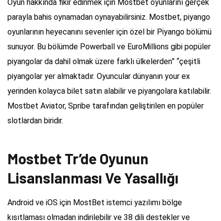
Oyun hakkında fikir edinmek için Mostbet oyunlarını gerçek
parayla bahis oynamadan oynayabilirsiniz. Mostbet, piyango
oyunlarının heyecanını sevenler için özel bir Piyango bölümü
sunuyor. Bu bölümde Powerball ve EuroMillions gibi popüler
piyangolar da dahil olmak üzere farklı ülkelerden” “çeşitli
piyangolar yer almaktadır. Oyuncular dünyanın your ex
yerinden kolayca bilet satın alabilir ve piyangolara katılabilir.
Mostbet Aviator, Spribe tarafından geliştirilen en popüler
slotlardan biridir.
Mostbet Tr’de Oyunun
Lisanslanması Ve Yasallığı
Android ve iOS için MostBet istemci yazılımı bölge
kısıtlaması olmadan indirilebilir ve 38 dili destekler ve