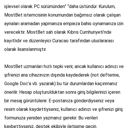
işlevsel olarak PC sürümünden” “daha üstündür. Kurulum,
MostBet istemcisinin konumundan bağımsız olarak çalışan
aynaları aramadan yapmanıza empieza bahis oynamanıza izin
verecektir. MostBet sah olarak Kıbrıs Cumhuriyeti’nde
kayıtlıdır ve düzenleyici Curacao tarafından uluslararası
olarak lisanslanmıştır.
MostBet uzmanları hızlı tepki verir, ancak kullanıcı adınızı ve
şifrenizi ana cihazınızın dışında kaydederek (not defterine,
Google Doc’a vb. yazarak) bu tür durumlardan kaçınmanız
önerilir. Hesap oluşturulduktan sonra giriş bilgilerinizi içeren
bir mesaj görüntülenir. E-postanıza gönderdiyseniz veya
resim olarak kaydettiyseniz, kullanıcı adınızı ve şifrenizi giriş
formunuza yeniden yazmanız gerekir. Bu verileri
kaybettiyseniz, destek ekibiyle iletişime geçin.