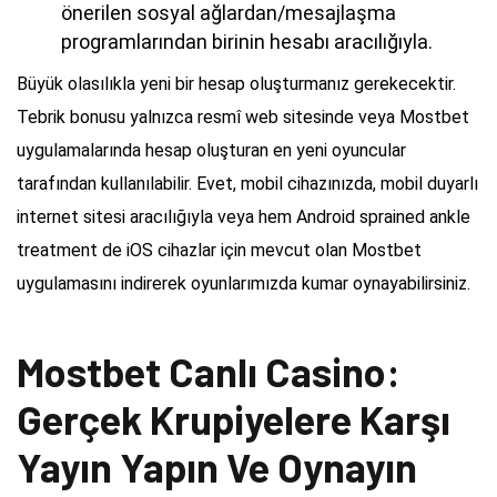
önerilen sosyal ağlardan/mesajlaşma
programlarından birinin hesabı aracılığıyla.
Büyük olasılıkla yeni bir hesap oluşturmanız gerekecektir.
Tebrik bonusu yalnızca resmî web sitesinde veya Mostbet
uygulamalarında hesap oluşturan en yeni oyuncular
tarafından kullanılabilir. Evet, mobil cihazınızda, mobil duyarlı
internet sitesi aracılığıyla veya hem Android sprained ankle
treatment de iOS cihazlar için mevcut olan Mostbet
uygulamasını indirerek oyunlarımızda kumar oynayabilirsiniz.
Mostbet Canlı Casino:
Gerçek Krupiyelere Karşı
Yayın Yapın Ve Oynayın