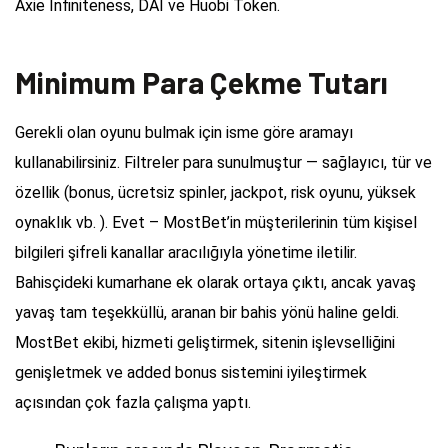
Axie Infiniteness, DAI ve Huobi Token.
Minimum Para Çekme Tutarı
Gerekli olan oyunu bulmak için isme göre aramayı
kullanabilirsiniz. Filtreler para sunulmuştur — sağlayıcı, tür ve
özellik (bonus, ücretsiz spinler, jackpot, risk oyunu, yüksek
oynaklık vb. ). Evet – MostBet’in müşterilerinin tüm kişisel
bilgileri şifreli kanallar aracılığıyla yönetime iletilir.
Bahisçideki kumarhane ek olarak ortaya çıktı, ancak yavaş
yavaş tam teşekküllü, aranan bir bahis yönü haline geldi.
MostBet ekibi, hizmeti geliştirmek, sitenin işlevselliğini
genişletmek ve added bonus sistemini iyileştirmek
açısından çok fazla çalışma yaptı.