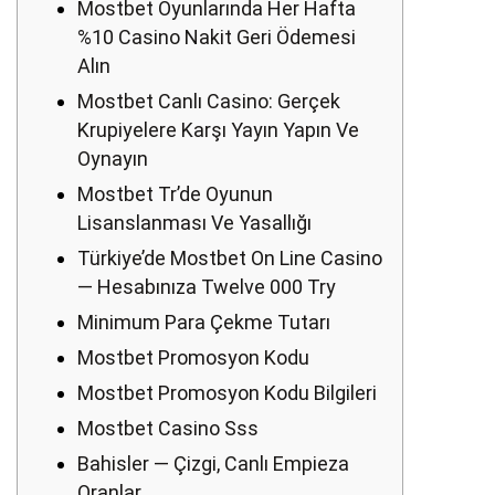
Mostbet Oyunlarında Her Hafta
%10 Casino Nakit Geri Ödemesi
Alın
Mostbet Canlı Casino: Gerçek
Krupiyelere Karşı Yayın Yapın Ve
Oynayın
Mostbet Tr’de Oyunun
Lisanslanması Ve Yasallığı
Türkiye’de Mostbet On Line Casino
— Hesabınıza Twelve 000 Try
Minimum Para Çekme Tutarı
Mostbet Promosyon Kodu
Mostbet Promosyon Kodu Bilgileri
Mostbet Casino Sss
Bahisler — Çizgi, Canlı Empieza
Oranlar