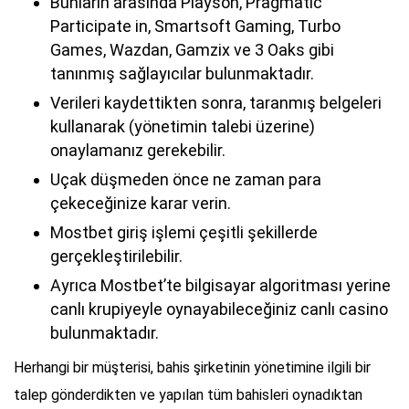
Bunların arasında Playson, Pragmatic
Participate in, Smartsoft Gaming, Turbo
Games, Wazdan, Gamzix ve 3 Oaks gibi
tanınmış sağlayıcılar bulunmaktadır.
Verileri kaydettikten sonra, taranmış belgeleri
kullanarak (yönetimin talebi üzerine)
onaylamanız gerekebilir.
Uçak düşmeden önce ne zaman para
çekeceğinize karar verin.
Mostbet giriş işlemi çeşitli şekillerde
gerçekleştirilebilir.
Ayrıca Mostbet’te bilgisayar algoritması yerine
canlı krupiyeyle oynayabileceğiniz canlı casino
bulunmaktadır.
Herhangi bir müşterisi, bahis şirketinin yönetimine ilgili bir
talep gönderdikten ve yapılan tüm bahisleri oynadıktan