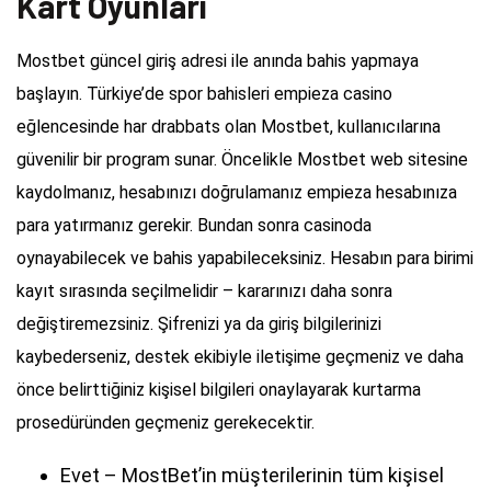
Kart Oyunları
Mostbet güncel giriş adresi ile anında bahis yapmaya
başlayın. Türkiye’de spor bahisleri empieza casino
eğlencesinde har drabbats olan Mostbet, kullanıcılarına
güvenilir bir program sunar. Öncelikle Mostbet web sitesine
kaydolmanız, hesabınızı doğrulamanız empieza hesabınıza
para yatırmanız gerekir. Bundan sonra casinoda
oynayabilecek ve bahis yapabileceksiniz. Hesabın para birimi
kayıt sırasında seçilmelidir – kararınızı daha sonra
değiştiremezsiniz. Şifrenizi ya da giriş bilgilerinizi
kaybederseniz, destek ekibiyle iletişime geçmeniz ve daha
önce belirttiğiniz kişisel bilgileri onaylayarak kurtarma
prosedüründen geçmeniz gerekecektir.
Evet – MostBet’in müşterilerinin tüm kişisel