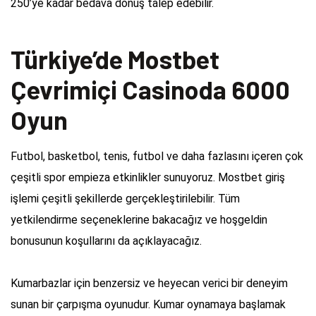
250’ye kadar bedava dönüş talep edebilir.
Türkiye’de Mostbet
Çevrimiçi Casinoda 6000
Oyun
Futbol, basketbol, tenis, futbol ve daha fazlasını içeren çok
çeşitli spor empieza etkinlikler sunuyoruz. Mostbet giriş
işlemi çeşitli şekillerde gerçekleştirilebilir. Tüm
yetkilendirme seçeneklerine bakacağız ve hoşgeldin
bonusunun koşullarını da açıklayacağız.
Kumarbazlar için benzersiz ve heyecan verici bir deneyim
sunan bir çarpışma oyunudur. Kumar oynamaya başlamak