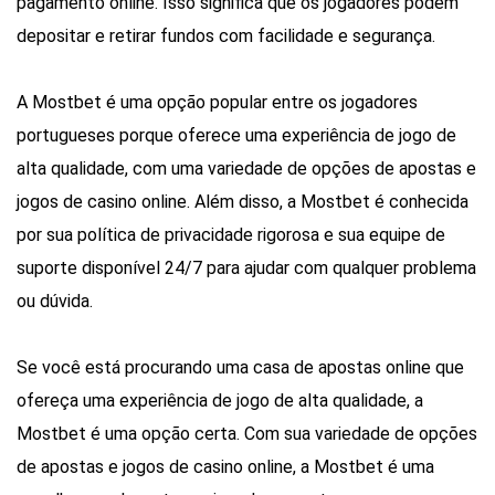
pagamento online. Isso significa que os jogadores podem
depositar e retirar fundos com facilidade e segurança.
A Mostbet é uma opção popular entre os jogadores
portugueses porque oferece uma experiência de jogo de
alta qualidade, com uma variedade de opções de apostas e
jogos de casino online. Além disso, a Mostbet é conhecida
por sua política de privacidade rigorosa e sua equipe de
suporte disponível 24/7 para ajudar com qualquer problema
ou dúvida.
Se você está procurando uma casa de apostas online que
ofereça uma experiência de jogo de alta qualidade, a
Mostbet é uma opção certa. Com sua variedade de opções
de apostas e jogos de casino online, a Mostbet é uma