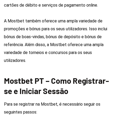
cartões de débito e serviços de pagamento online.
A Mostbet também oferece uma ampla variedade de
promoções e bónus para os seus utilizadores. Isso inclui
bónus de boas-vindas, bónus de depósito e bónus de
referência. Além disso, a Mostbet oferece uma ampla
variedade de torneios e concursos para os seus
utilizadores.
Mostbet PT – Como Registrar-
se e Iniciar Sessão
Para se registrar na Mostbet, é necessário seguir os
seguintes passos: