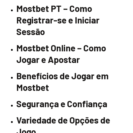
Mostbet PT – Como
Registrar-se e Iniciar
Sessão
Mostbet Online – Como
Jogar e Apostar
Benefícios de Jogar em
Mostbet
Segurança e Confiança
Variedade de Opções de
Jogo