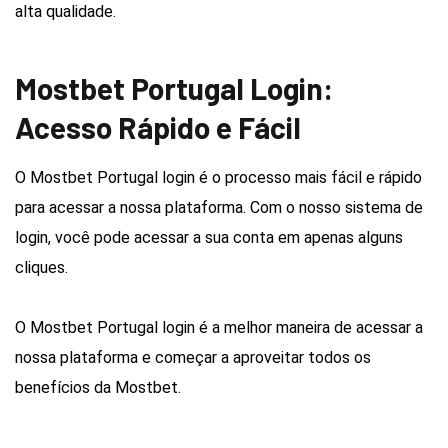
alta qualidade.
Mostbet Portugal Login:
Acesso Rápido e Fácil
O Mostbet Portugal login é o processo mais fácil e rápido
para acessar a nossa plataforma. Com o nosso sistema de
login, você pode acessar a sua conta em apenas alguns
cliques.
O Mostbet Portugal login é a melhor maneira de acessar a
nossa plataforma e começar a aproveitar todos os
benefícios da Mostbet.