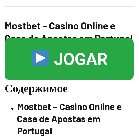
Mostbet – Casino Online e
Casa de Apostas em Portugal
JOGAR
Содержимое
Mostbet – Casino Online e
Casa de Apostas em
Portugal