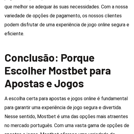
que melhor se adequar às suas necessidades. Com a nossa
variedade de opções de pagamento, os nossos clientes
podem disfrutar de uma experiência de jogo online segura e
eficiente.
Conclusão: Porque
Escolher Mostbet para
Apostas e Jogos
A escolha certa para apostas e jogos online é fundamental
para garantir uma experiência de jogo segura e divertida.
Nesse sentido, Mostbet é uma das opções mais atraentes
no mercado português. Com uma vasta gama de opções de