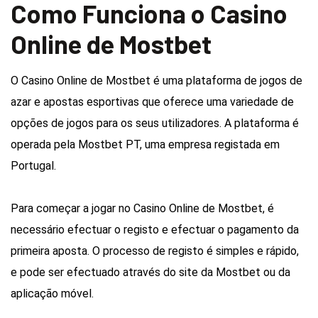
Como Funciona o Casino
Online de Mostbet
O Casino Online de Mostbet é uma plataforma de jogos de
azar e apostas esportivas que oferece uma variedade de
opções de jogos para os seus utilizadores. A plataforma é
operada pela Mostbet PT, uma empresa registada em
Portugal.
Para começar a jogar no Casino Online de Mostbet, é
necessário efectuar o registo e efectuar o pagamento da
primeira aposta. O processo de registo é simples e rápido,
e pode ser efectuado através do site da Mostbet ou da
aplicação móvel.