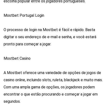
escolha popular entre os jogadores portugueses.
Mostbet Portugal Login
O processo de login na Mostbet é fácil e rápido. Basta
digitar o seu endereço de e-mail e senha, e você estará
pronto para começar a jogar.
Mostbet Casino
A Mostbet oferece uma variedade de opções de jogos de
casino online, incluindo slots, ruleta, blackjack e muito mais.
Com uma ampla gama de opções, os jogadores podem
encontrar o que estão procurando e começar a jogar em
segundos.