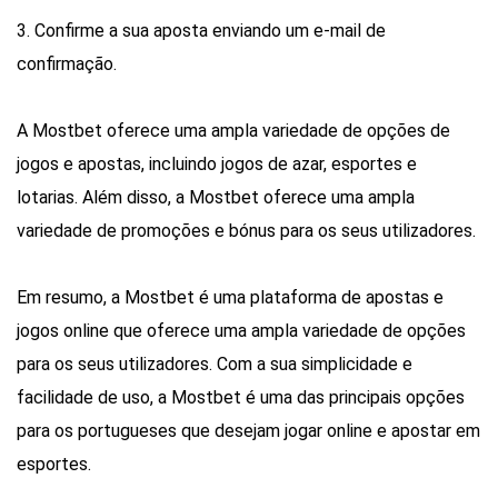
3. Confirme a sua aposta enviando um e-mail de
confirmação.
A Mostbet oferece uma ampla variedade de opções de
jogos e apostas, incluindo jogos de azar, esportes e
lotarias. Além disso, a Mostbet oferece uma ampla
variedade de promoções e bónus para os seus utilizadores.
Em resumo, a Mostbet é uma plataforma de apostas e
jogos online que oferece uma ampla variedade de opções
para os seus utilizadores. Com a sua simplicidade e
facilidade de uso, a Mostbet é uma das principais opções
para os portugueses que desejam jogar online e apostar em
esportes.