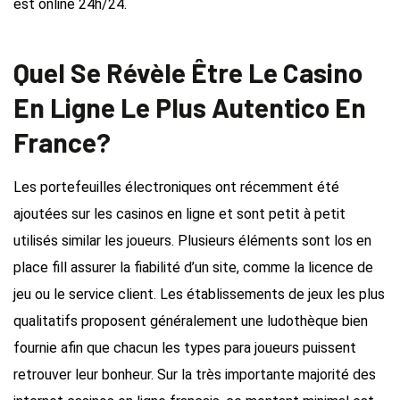
est online 24h/24.
Quel Se Révèle Être Le Casino
En Ligne Le Plus Autentico En
France?
Les portefeuilles électroniques ont récemment été
ajoutées sur les casinos en ligne et sont petit à petit
utilisés similar les joueurs. Plusieurs éléments sont los en
place fill assurer la fiabilité d’un site, comme la licence de
jeu ou le service client. Les établissements de jeux les plus
qualitatifs proposent généralement une ludothèque bien
fournie afin que chacun les types para joueurs puissent
retrouver leur bonheur. Sur la très importante majorité des