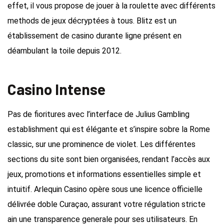
effet, il vous propose de jouer à la roulette avec différents
methods de jeux décryptées à tous. Blitz est un
établissement de casino durante ligne présent en
déambulant la toile depuis 2012.
Casino Intense
Pas de fioritures avec l’interface de Julius Gambling
establishment qui est élégante et s’inspire sobre la Rome
classic, sur une prominence de violet. Les différentes
sections du site sont bien organisées, rendant l’accès aux
jeux, promotions et informations essentielles simple et
intuitif. Arlequin Casino opère sous une licence officielle
délivrée doble Curaçao, assurant votre régulation stricte
ain une transparence generale pour ses utilisateurs. En