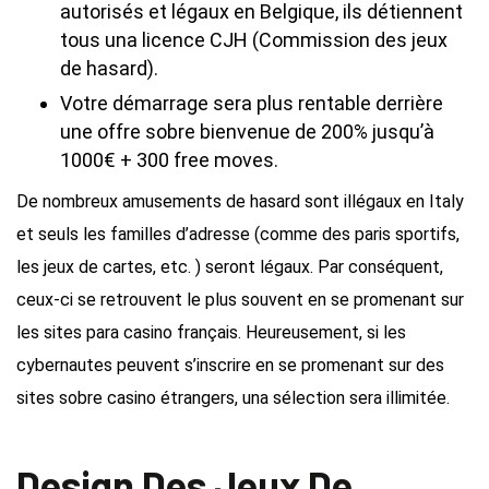
autorisés et légaux en Belgique, ils détiennent
tous una licence CJH (Commission des jeux
de hasard).
Votre démarrage sera plus rentable derrière
une offre sobre bienvenue de 200% jusqu’à
1000€ + 300 free moves.
De nombreux amusements de hasard sont illégaux en Italy
et seuls les familles d’adresse (comme des paris sportifs,
les jeux de cartes, etc. ) seront légaux. Par conséquent,
ceux-ci se retrouvent le plus souvent en se promenant sur
les sites para casino français. Heureusement, si les
cybernautes peuvent s’inscrire en se promenant sur des
sites sobre casino étrangers, una sélection sera illimitée.
Design Des Jeux De