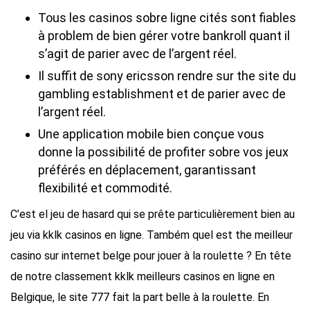
Tous les casinos sobre ligne cités sont fiables
à problem de bien gérer votre bankroll quant il
s’agit de parier avec de l’argent réel.
Il suffit de sony ericsson rendre sur the site du
gambling establishment et de parier avec de
l’argent réel.
Une application mobile bien conçue vous
donne la possibilité de profiter sobre vos jeux
préférés en déplacement, garantissant
flexibilité et commodité.
C’est el jeu de hasard qui se prête particulièrement bien au
jeu via kklk casinos en ligne. Também quel est the meilleur
casino sur internet belge pour jouer à la roulette ? En tête
de notre classement kklk meilleurs casinos en ligne en
Belgique, le site 777 fait la part belle à la roulette. En