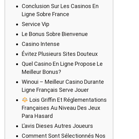
Conclusion Sur Les Casinos En
Ligne Sobre France
Service Vip
Le Bonus Sobre Bienvenue
Casino Intense
Évitez Plusieurs Sites Douteux
Quel Casino En Ligne Propose Le
Meilleur Bonus?
Winoui – Meilleur Casino Durante
Ligne Français Serve Jouer
Lois Griffin Et Réglementations
Françaises Au Niveau Des Jeux
Para Hasard
L’avis Dieses Autres Joueurs
Comment Sont Sélectionnés Nos