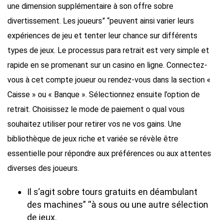
une dimension supplémentaire à son offre sobre
divertissement. Les joueurs” “peuvent ainsi varier leurs
expériences de jeu et tenter leur chance sur différents
types de jeux. Le processus para retrait est very simple et
rapide en se promenant sur un casino en ligne. Connectez-
vous à cet compte joueur ou rendez-vous dans la section «
Caisse » ou « Banque ». Sélectionnez ensuite l’option de
retrait. Choisissez le mode de paiement o qual vous
souhaitez utiliser pour retirer vos ne vos gains. Une
bibliothèque de jeux riche et variée se révèle être
essentielle pour répondre aux préférences ou aux attentes
diverses des joueurs.
Il s’agit sobre tours gratuits en déambulant
des machines” “à sous ou une autre sélection
de jeux.