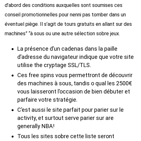
d’abord des conditions auxquelles sont soumises ces
conseil promotionnelles pour nenni pas tomber dans un
éventuel piège. Il s’agit de tours gratuits en allant sur des
machines” “à sous ou une autre sélection sobre jeux.
La présence d’un cadenas dans la paille
d’adresse du navigateur indique que votre site
utilise the cryptage SSL/TLS.
Ces free spins vous permettront de découvrir
des machines à sous, tandis o qual les 2500€
vous laisseront l’occasion de bien débuter et
parfaire votre stratégie.
C’est aussi le site parfait pour parier sur le
activity, et surtout serve parier sur are
generally NBA!
Tous les sites sobre cette liste seront