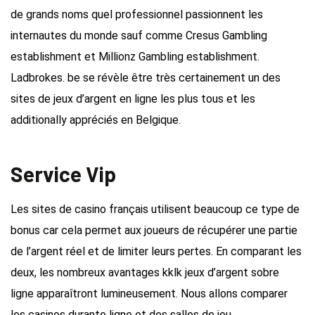
de grands noms quel professionnel passionnent les
internautes du monde sauf comme Cresus Gambling
establishment et Millionz Gambling establishment.
Ladbrokes. be se révèle être très certainement un des
sites de jeux d’argent en ligne les plus tous et les
additionally appréciés en Belgique.
Service Vip
Les sites de casino français utilisent beaucoup ce type de
bonus car cela permet aux joueurs de récupérer une partie
de l’argent réel et de limiter leurs pertes. En comparant les
deux, les nombreux avantages kklk jeux d’argent sobre
ligne apparaîtront lumineusement. Nous allons comparer
les casinos durante ligne et des salles de jeu