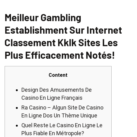
Meilleur Gambling
Establishment Sur Internet
Classement Kklk Sites Les
Plus Efficacement Notés!
Content
Design Des Amusements De
Casino En Ligne Français
Ra Casino – Algun Site De Casino
En Ligne Dos Un Thème Unique
Quel Reste Le Casino En Ligne Le
Plus Fiable En Métropole?