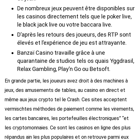
De nombreux jeux peuvent être disponibles sur
les casinos directement tels que le poker live,
le black jack live ou votre baccara live.
D’après les retours des joueurs, des RTP sont
élevés et l’expérience de jeu est attrayante.
Banzaï Casino travaille grâce à une
quarantaine de studios tels os quais Yggdrasil,
Relax Gambling, Play’n Go ou Betsoft.
En grande partie, les joueurs avez droit à des machines à
jeux, des amusements de tables, au casino en direct et
même aux jeux crypto tel le Crash. Ces sites acceptent
vermischtes méthodes de paiement comme les virements,
les cartes bancaires, les portefeuilles électroniques” “et
les cryptomonnaies. Ce sont les casinos en ligne des plus
répandus ain les plus populaires et on retrouve parmi eux