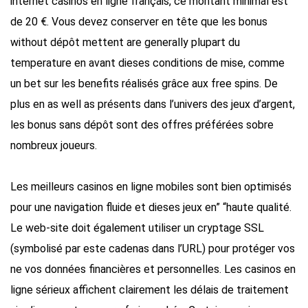
internet casinos en ligne français, ce montant minimal est
de 20 €. Vous devez conserver en tête que les bonus
without dépôt mettent are generally plupart du
temperature en avant dieses conditions de mise, comme
un bet sur les benefits réalisés grâce aux free spins. De
plus en as well as présents dans l’univers des jeux d’argent,
les bonus sans dépôt sont des offres préférées sobre
nombreux joueurs.
Les meilleurs casinos en ligne mobiles sont bien optimisés
pour une navigation fluide et dieses jeux en” “haute qualité.
Le web-site doit également utiliser un cryptage SSL
(symbolisé par este cadenas dans l’URL) pour protéger vos
ne vos données financières et personnelles. Les casinos en
ligne sérieux affichent clairement les délais de traitement