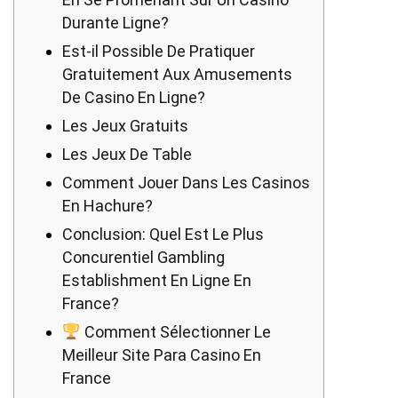
Durante Ligne?
Est-il Possible De Pratiquer
Gratuitement Aux Amusements
De Casino En Ligne?
Les Jeux Gratuits
Les Jeux De Table
Comment Jouer Dans Les Casinos
En Hachure?
Conclusion: Quel Est Le Plus
Concurentiel Gambling
Establishment En Ligne En
France?
Comment Sélectionner Le
Meilleur Site Para Casino En
France