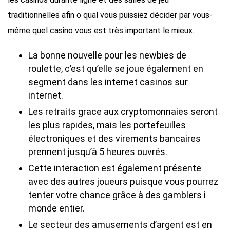
traditionnelles afin o qual vous puissiez décider par vous-
même quel casino vous est très important le mieux.
La bonne nouvelle pour les newbies de
roulette, c’est qu’elle se joue également en
segment dans les internet casinos sur
internet.
Les retraits grace aux cryptomonnaies seront
les plus rapides, mais les portefeuilles
électroniques et des virements bancaires
prennent jusqu’à 5 heures ouvrés.
Cette interaction est également présente
avec des autres joueurs puisque vous pourrez
tenter votre chance grâce à des gamblers i
monde entier.
Le secteur des amusements d’argent est en