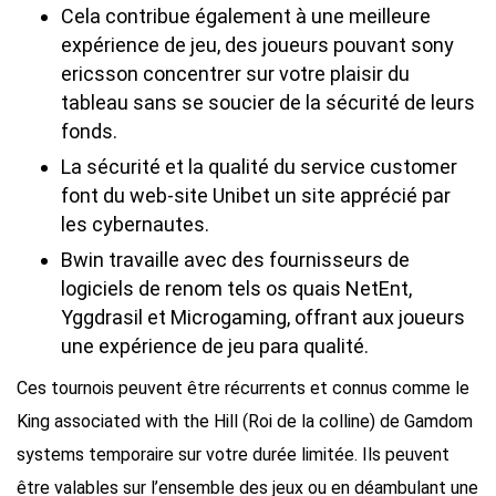
Cela contribue également à une meilleure
expérience de jeu, des joueurs pouvant sony
ericsson concentrer sur votre plaisir du
tableau sans se soucier de la sécurité de leurs
fonds.
La sécurité et la qualité du service customer
font du web-site Unibet un site apprécié par
les cybernautes.
Bwin travaille avec des fournisseurs de
logiciels de renom tels os quais NetEnt,
Yggdrasil et Microgaming, offrant aux joueurs
une expérience de jeu para qualité.
Ces tournois peuvent être récurrents et connus comme le
King associated with the Hill (Roi de la colline) de Gamdom
systems temporaire sur votre durée limitée. Ils peuvent
être valables sur l’ensemble des jeux ou en déambulant une