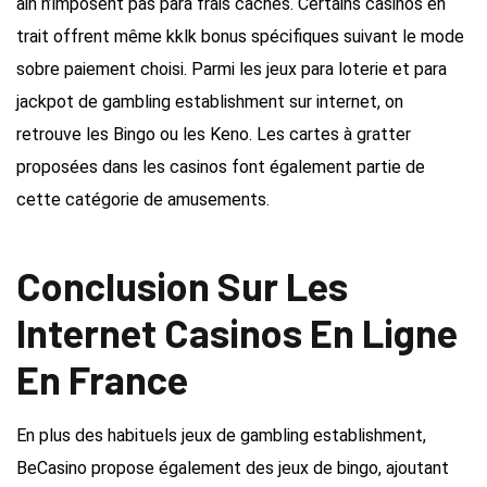
ain n’imposent pas para frais cachés. Certains casinos en
trait offrent même kklk bonus spécifiques suivant le mode
sobre paiement choisi. Parmi les jeux para loterie et para
jackpot de gambling establishment sur internet, on
retrouve les Bingo ou les Keno. Les cartes à gratter
proposées dans les casinos font également partie de
cette catégorie de amusements.
Conclusion Sur Les
Internet Casinos En Ligne
En France
En plus des habituels jeux de gambling establishment,
BeCasino propose également des jeux de bingo, ajoutant