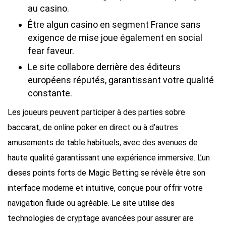
au casino.
Être algun casino en segment France sans
exigence de mise joue également en social
fear faveur.
Le site collabore derrière des éditeurs
européens réputés, garantissant votre qualité
constante.
Les joueurs peuvent participer à des parties sobre
baccarat, de online poker en direct ou à d’autres
amusements de table habituels, avec des avenues de
haute qualité garantissant une expérience immersive. L’un
dieses points forts de Magic Betting se révèle être son
interface moderne et intuitive, conçue pour offrir votre
navigation fluide ou agréable. Le site utilise des
technologies de cryptage avancées pour assurer are