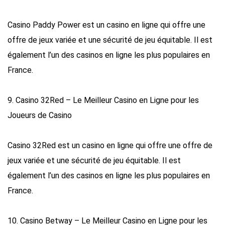
Casino Paddy Power est un casino en ligne qui offre une
offre de jeux variée et une sécurité de jeu équitable. Il est
également l’un des casinos en ligne les plus populaires en
France.
9. Casino 32Red – Le Meilleur Casino en Ligne pour les
Joueurs de Casino
Casino 32Red est un casino en ligne qui offre une offre de
jeux variée et une sécurité de jeu équitable. Il est
également l’un des casinos en ligne les plus populaires en
France.
10. Casino Betway – Le Meilleur Casino en Ligne pour les