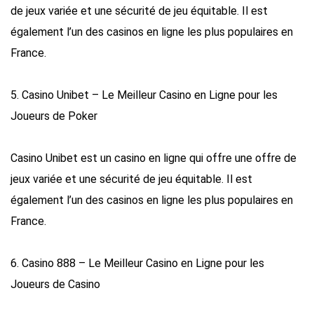
de jeux variée et une sécurité de jeu équitable. Il est
également l’un des casinos en ligne les plus populaires en
France.
5. Casino Unibet – Le Meilleur Casino en Ligne pour les
Joueurs de Poker
Casino Unibet est un casino en ligne qui offre une offre de
jeux variée et une sécurité de jeu équitable. Il est
également l’un des casinos en ligne les plus populaires en
France.
6. Casino 888 – Le Meilleur Casino en Ligne pour les
Joueurs de Casino