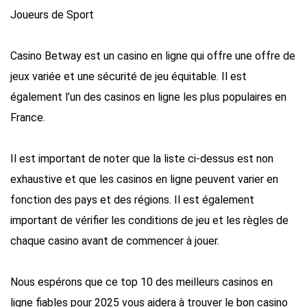
Joueurs de Sport
Casino Betway est un casino en ligne qui offre une offre de
jeux variée et une sécurité de jeu équitable. Il est
également l’un des casinos en ligne les plus populaires en
France.
Il est important de noter que la liste ci-dessus est non
exhaustive et que les casinos en ligne peuvent varier en
fonction des pays et des régions. Il est également
important de vérifier les conditions de jeu et les règles de
chaque casino avant de commencer à jouer.
Nous espérons que ce top 10 des meilleurs casinos en
ligne fiables pour 2025 vous aidera à trouver le bon casino