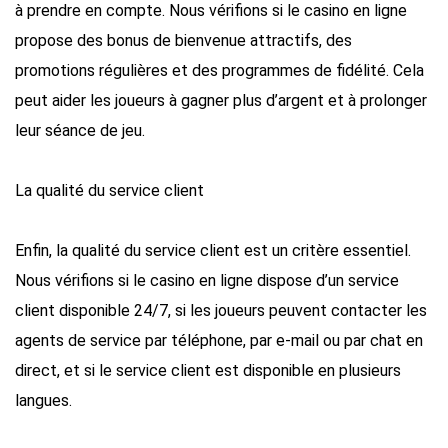
à prendre en compte. Nous vérifions si le casino en ligne
propose des bonus de bienvenue attractifs, des
promotions régulières et des programmes de fidélité. Cela
peut aider les joueurs à gagner plus d’argent et à prolonger
leur séance de jeu.
La qualité du service client
Enfin, la qualité du service client est un critère essentiel.
Nous vérifions si le casino en ligne dispose d’un service
client disponible 24/7, si les joueurs peuvent contacter les
agents de service par téléphone, par e-mail ou par chat en
direct, et si le service client est disponible en plusieurs
langues.