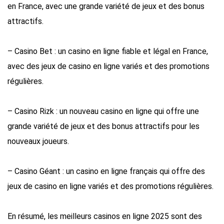
en France, avec une grande variété de jeux et des bonus
attractifs.
– Casino Bet : un casino en ligne fiable et légal en France,
avec des jeux de casino en ligne variés et des promotions
régulières.
– Casino Rizk : un nouveau casino en ligne qui offre une
grande variété de jeux et des bonus attractifs pour les
nouveaux joueurs.
– Casino Géant : un casino en ligne français qui offre des
jeux de casino en ligne variés et des promotions régulières.
En résumé, les meilleurs casinos en ligne 2025 sont des