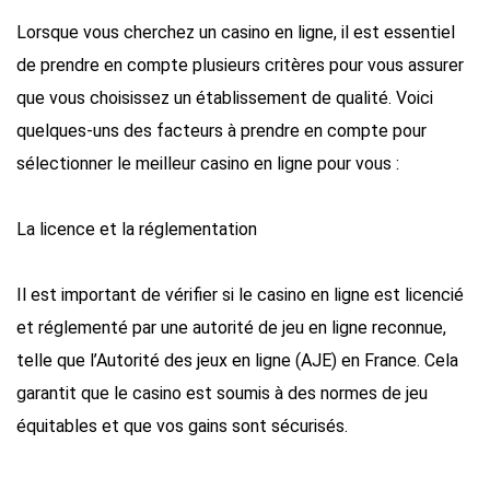
Lorsque vous cherchez un casino en ligne, il est essentiel
de prendre en compte plusieurs critères pour vous assurer
que vous choisissez un établissement de qualité. Voici
quelques-uns des facteurs à prendre en compte pour
sélectionner le meilleur casino en ligne pour vous :
La licence et la réglementation
Il est important de vérifier si le casino en ligne est licencié
et réglementé par une autorité de jeu en ligne reconnue,
telle que l’Autorité des jeux en ligne (AJE) en France. Cela
garantit que le casino est soumis à des normes de jeu
équitables et que vos gains sont sécurisés.