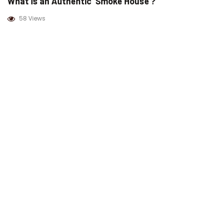
What is an Authentic ‘Smoke House’?
58 Views