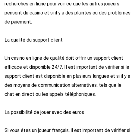
recherches en ligne pour voir ce que les autres joueurs
pensent du casino et si il y a des plaintes ou des problèmes
de paiement.
La qualité du support client
Un casino en ligne de qualité doit offrir un support client
efficace et disponible 24/7. Il est important de vérifier si le
support client est disponible en plusieurs langues et si il y a
des moyens de communication alternatives, tels que le
chat en direct ou les appels téléphoniques.
La possibilité de jouer avec des euros
Si vous êtes un joueur français, il est important de vérifier si