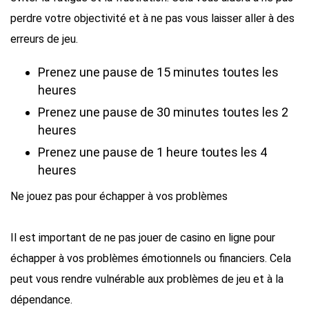
perdre votre objectivité et à ne pas vous laisser aller à des
erreurs de jeu.
Prenez une pause de 15 minutes toutes les
heures
Prenez une pause de 30 minutes toutes les 2
heures
Prenez une pause de 1 heure toutes les 4
heures
Ne jouez pas pour échapper à vos problèmes
Il est important de ne pas jouer de casino en ligne pour
échapper à vos problèmes émotionnels ou financiers. Cela
peut vous rendre vulnérable aux problèmes de jeu et à la
dépendance.