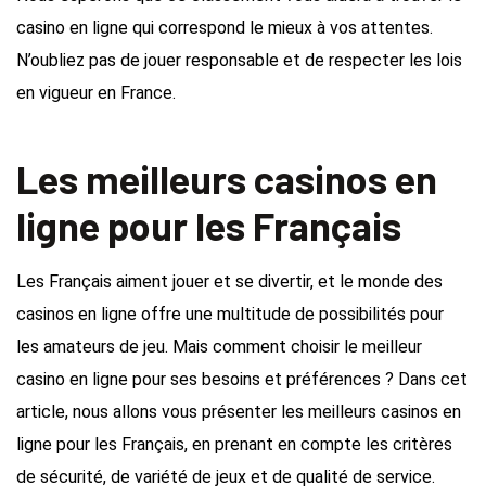
casino en ligne qui correspond le mieux à vos attentes.
N’oubliez pas de jouer responsable et de respecter les lois
en vigueur en France.
Les meilleurs casinos en
ligne pour les Français
Les Français aiment jouer et se divertir, et le monde des
casinos en ligne offre une multitude de possibilités pour
les amateurs de jeu. Mais comment choisir le meilleur
casino en ligne pour ses besoins et préférences ? Dans cet
article, nous allons vous présenter les meilleurs casinos en
ligne pour les Français, en prenant en compte les critères
de sécurité, de variété de jeux et de qualité de service.