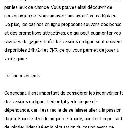
par les jeux de chance. Vous pouvez ainsi découvrir de
nouveaux jeux et vous amuser sans avoir à vous déplacer.
De plus, les casinos en ligne proposent souvent des bonus
et des promotions attractives, ce qui peut augmenter vos
chances de gagner. Enfin, les casinos en ligne sont souvent
disponibles 24h/24 et 7j/7, ce qui vous permet de jouer à
votre guise.
Les inconvénients
Cependant, il est important de considérer les inconvénients
des casinos en ligne. D’abord, il y a le risque de
dépendance, car il est facile de se laisser aller à la passion
du jeu. Ensuite, il y a le risque de fraude, car il est important
de vérifier l’identité et la réputation du casino avant de