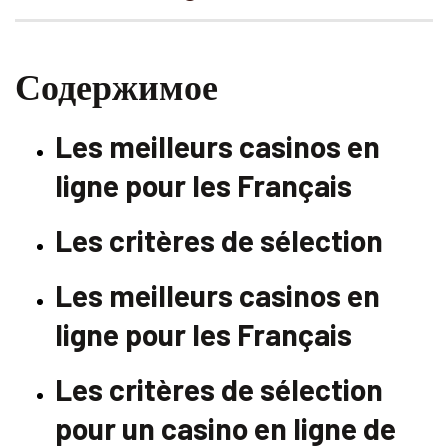
Содержимое
Les meilleurs casinos en
ligne pour les Français
Les critères de sélection
Les meilleurs casinos en
ligne pour les Français
Les critères de sélection
pour un casino en ligne de