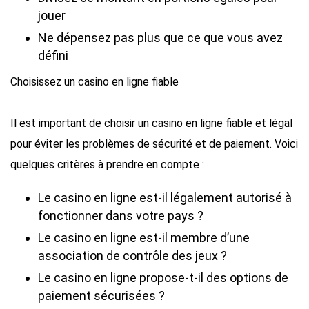
jouer
Ne dépensez pas plus que ce que vous avez
défini
Choisissez un casino en ligne fiable
Il est important de choisir un casino en ligne fiable et légal
pour éviter les problèmes de sécurité et de paiement. Voici
quelques critères à prendre en compte :
Le casino en ligne est-il légalement autorisé à
fonctionner dans votre pays ?
Le casino en ligne est-il membre d’une
association de contrôle des jeux ?
Le casino en ligne propose-t-il des options de
paiement sécurisées ?