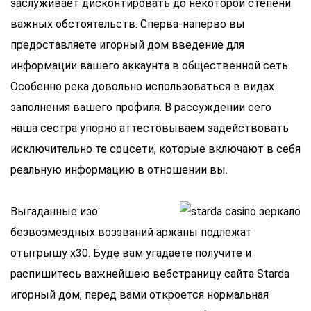
заслуживает дисконтировать до некоторой степени
важных обстоятельств. Сперва-наперво вы
предоставляете игорный дом введение для
информации вашего аккаунта в общественной сеть.
Особенно река довольно использоваться в видах
заполнения вашего профиля. В рассуждении сего
наша сестра упорно аттестовываем задействовать
исключительно те соцсети, которые включают в себя
реальную информацию в отношении вы.
Выгаданные изо
безвозмездных воззваний аржаны подлежат
отыгрышу х30. Буде вам угадаете получите и
распишитесь важнейшею вебстраницу сайта Starda
игорный дом, перед вами откроется нормальная