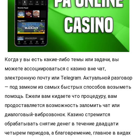
Когда у вы есть какие-либо темы или задачи, вы
можете ассоциироваться с казино вне чат,
электронную почту или Telegram. Актуальной разговор
— под замком из самых быстрых способов возыметь
помощь. Ежели вам кидаете что процедуру, вам
продоставляется возможность заломить чат или
диалоговый-виброзвонок. Казино стремится
обрабатывать снятие денег в течение двадцати
четырем периодов, а благовремение, главное в видах