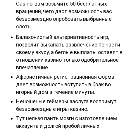
Casino, вам возьмите 50 бесплатных
вращений, чего даст возможность вас
безвозмездно опробовать выбранные
слоты.
Балахонистый альтернативность игр,
позволит выкапать развлечение по части
своему вкусу, а беглые выплаты оставят в
отношении казино только одобрительное
впечатление.
Афористичная регистрационная форма
дает возможность вступить в брак во
игорный дом в течение минуты.
Неношеные геймеры заслуга воспримут
безвозмездные игры казино.
Тут нельзя паить мозги с изготовлением
аккаунта и долгой пробой личных