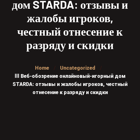
дом STARDA: отзывы и
жалобы игроков,
честный отнесение к
разряду и скидки
Home
Uncategorized
lll Веб-обозрение онлайновый-игорный дом
STARDA: отзывы и жалобы игроков, честный
отнесение к разряду и скидки