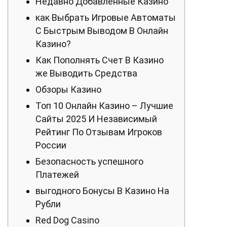
Недавно Добавленные Казино
как Выбрать Игровые Автоматы
С Быстрым Выводом В Онлайн
Казино?
Как Пополнять Счет В Казино
же Выводить Средства
Обзоры Казино
Топ 10 Онлайн Казино – Лучшие
Сайты 2025 И Независимый
Рейтинг По Отзывам Игроков
России
Безопасность успешного
Платежей
выгодного Бонусы В Казино На
Рубли
Red Dog Casino