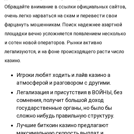
Обращайте внимание в ссылки официальных сайтов,
очень легко нарваться на скам и перевести свои
фарцануть мошенникам. Поиск надежнее азартной
площадки вечно усложняется появлением несколько
и сотен новой операторов. Рынки активно
легализуются, и на фоне происходящего расти число
казино.
Игроки любят ходить и лайв казино а
атмосферой и разговором с другими.
Легализация и присутствия в ВОЙНЫ, без
сомнения, получит большой доход
государственные органы, но было бы
сложно нибудь правильную структуру.
Лучшие биткоин казино предлагают
максимальную скорость выплат и