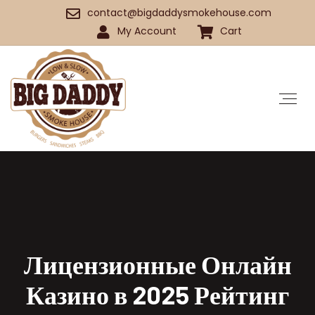
contact@bigdaddysmokehouse.com
My Account
Cart
Лицензионные Онлайн
Казино в 2025 Рейтинг