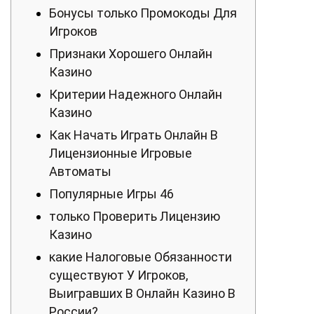
Бонусы только Промокоды Для
Игроков
Признаки Хорошего Онлайн
Казино
Критерии Надежного Онлайн
Казино
Как Начать Играть Онлайн В
Лицензионные Игровые
Автоматы
Популярные Игры 46
только Проверить Лицензию
Казино
какие Налоговые Обязанности
существуют У Игроков,
Выигравших В Онлайн Казино В
России?