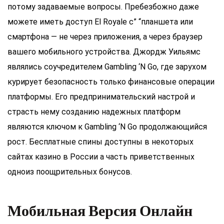
потому задаваемые вопросы. Пребезбожно даже
можете иметь доступ El Royale с” “планшета или
смартфона — не через приложения, а через браузер
вашего мобильного устройства. Джордж Уильямс
являлись соучредителем Gambling ‘N Go, где зарухом
курирует безопасность только финансовые операции
платформы. Его предпринимательский настрой и
страсть нему созданию надежных платформ
являются ключом к Gambling ‘N Go продолжающийся
рост. Бесплатные спины доступны в некоторых
сайтах казино в России а часть приветственных
одноиз поощрительных бонусов.
Мобильная Версия Онлайн