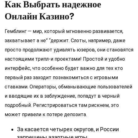
Как Выбрать надежное
Онлайн Казино?
Гемблинг — мир, который мгновенно развивается,
захватывает а не” “держит. Слоты, например, даже
просто продолжают удивлять юзеров, они становятся
настоящими трипл-и проектами! Простой и удобно
интерфейс, что особенно будет важно для тех кто
первый раз заходит познакомиться с игровыми
ставками. Операторы, обманывающие пользователей
и вводящие их в заблуждение, попадут в черный
подробный. Регистрироваться там рискнем, это
может привели к потере депозита.
За касается четырех округов, и России
запрещены азартные игры.