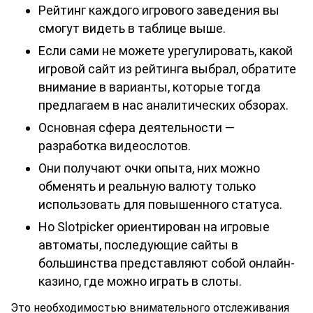
Рейтинг каждого игрового заведения вы
смогут видеть в таблице выше.
Если сами не можете урегулировать, какой
игровой сайт из рейтинга выбрал, обратите
внимание в варианты, которые тогда
предлагаем в нас аналитических обзорах.
Основная сфера деятельности —
разработка видеослотов.
Они получают очки опыта, них можно
обменять и реальную валюту только
использовать для повышенного статуса.
Но Slotpicker ориентирован на игровые
автоматы, последующие сайты в
большинства представляют собой онлайн-
казино, где можно играть в слоты.
Это необходимостью внимательного отслеживания