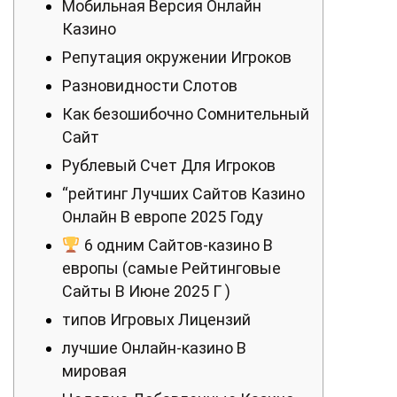
Мобильная Версия Онлайн
Казино
Репутация окружении Игроков
Разновидности Слотов
Как безошибочно Сомнительный
Сайт
Рублевый Счет Для Игроков
“рейтинг Лучших Сайтов Казино
Онлайн В европе 2025 Году
6 одним Сайтов-казино В
европы (самые Рейтинговые
Сайты В Июне 2025 Г )
типов Игровых Лицензий
лучшие Онлайн-казино В
мировая