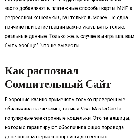
часто добавляют в платежные способы карты МИР, а
регрессной кошельки QIWI только ЮMoney. По одна
причине при регистрации важно указывать только
реальные данные. Только же, в случае выигрыша, вам
быть вообще” “что не вывести.
Как распознал
Сомнительный Сайт
В хорошие казино применять только проверенные
обналичивать системы, такие а Visa, MasterCard а
популярные электронные кошельки. Это те вещицы,
которые гарантируют обеспечивающее перевода
денежных материальнопроизводственных.