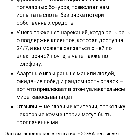
популярных бонусов, позволяет вам
испытать слоты без риска потери
собственных средств.
У него также нет нареканий, когда речь речь
о поддержке клиентов, которая доступна
24/7, и вы можете связаться с ней по
электронной почте, в чате также по
телефону.
Азартные игры раньше манили людей,
ожидание побед и рандомность ставок —
вот что привлекает в этом увлекательном
мире, «авось выпадет!
Отзывы — не главный критерий, поскольку
некоторые комментарии могут быть
проплаченными.
Одноиз, лондонское агентство eCOGRA тестирует