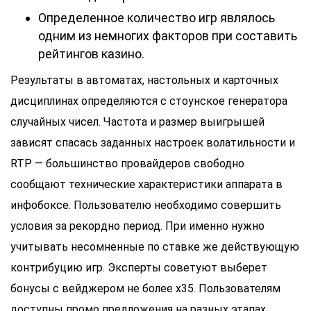
Определенное количество игр являлось
одним из немногих факторов при составить
рейтингов казино.
Результаты в автоматах, настольных и карточных
дисциплинах определяются с стоунское генератора
случайных чисел. Частота и размер выигрышей
зависят спасась заданных настроек волатильности и
RTP — большинство провайдеров свободно
сообщают технические характеристики аппарата в
инфобоксе. Пользователю необходимо совершить
условия за рекордно период. При именно нужно
учитывать несомненные по ставке же действующую
контрибуцию игр. Эксперты советуют выберет
бонусы с вейджером не более х35. Пользователям
доступны промо предложения на разных этапах.