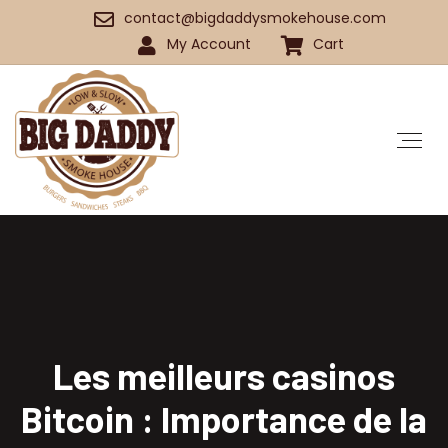
contact@bigdaddysmokehouse.com
My Account
Cart
Les meilleurs casinos
Bitcoin : Importance de la