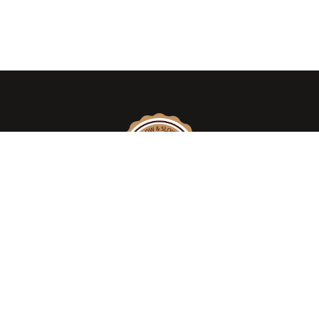
We take pride in introducing the
AUTHENTIC WOOD SMOKED AMERICAN –
TEXAS STYLE BARBEQUE, DELI MEATS &