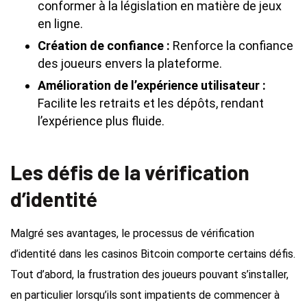
conformer à la législation en matière de jeux
en ligne.
Création de confiance :
Renforce la confiance
des joueurs envers la plateforme.
Amélioration de l’expérience utilisateur :
Facilite les retraits et les dépôts, rendant
l’expérience plus fluide.
Les défis de la vérification
d’identité
Malgré ses avantages, le processus de vérification
d’identité dans les casinos Bitcoin comporte certains défis.
Tout d’abord, la frustration des joueurs pouvant s’installer,
en particulier lorsqu’ils sont impatients de commencer à