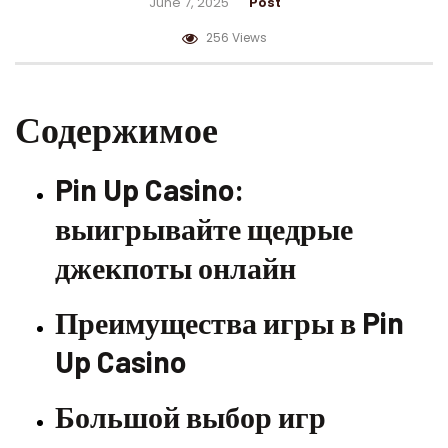
June 7, 2025
Post
256 Views
Содержимое
Pin Up Casino:
выигрывайте щедрые
джекпоты онлайн
Преимущества игры в Pin
Up Casino
Большой выбор игр