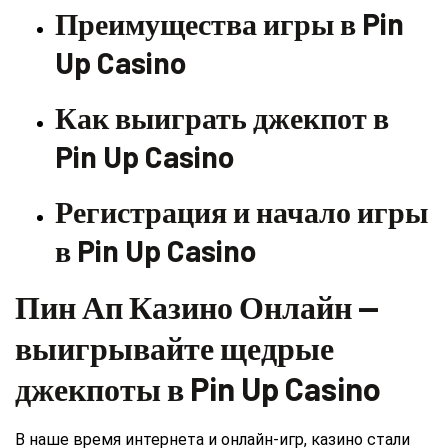
Преимущества игры в Pin
Up Casino
Как выиграть джекпот в
Pin Up Casino
Регистрация и начало игры
в Pin Up Casino
Пин Ап Казино Онлайн —
выигрывайте щедрые
джекпоты в Pin Up Casino
В наше время интернета и онлайн-игр, казино стали