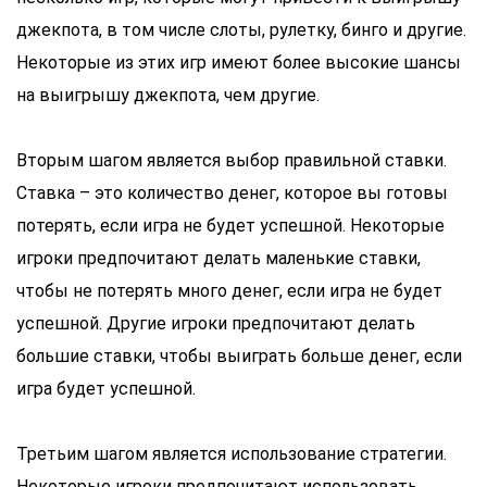
джекпота, в том числе слоты, рулетку, бинго и другие.
Некоторые из этих игр имеют более высокие шансы
на выигрышу джекпота, чем другие.
Вторым шагом является выбор правильной ставки.
Ставка – это количество денег, которое вы готовы
потерять, если игра не будет успешной. Некоторые
игроки предпочитают делать маленькие ставки,
чтобы не потерять много денег, если игра не будет
успешной. Другие игроки предпочитают делать
большие ставки, чтобы выиграть больше денег, если
игра будет успешной.
Третьим шагом является использование стратегии.
Некоторые игроки предпочитают использовать