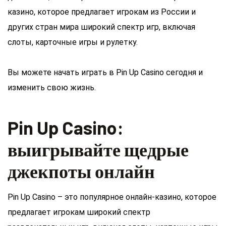
казино, которое предлагает игрокам из России и
других стран мира широкий спектр игр, включая
слоты, карточные игры и рулетку.
Вы можете начать играть в Pin Up Casino сегодня и
изменить свою жизнь.
Pin Up Casino:
выигрывайте щедрые
джекпоты онлайн
Pin Up Casino – это популярное онлайн-казино, которое
предлагает игрокам широкий спектр