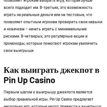
позволяет игрокам выбрать игру, которая лучше
всего подходит им. В-третьих, это возможность
играть на реальные деньги или на тестовые, что
позволяет опытным игрокам проверить свои навыки
и новичкам – начать играть с минимальными
рисками. В-четверых, это регулярные акции и
промокоды, которые помогают игрокам увеличить
свои выигрыши.
Как выиграть джекпот в
Pin Up Casino
Первым шагом к выигрышу джекпота является
выбор правильной игры. Pin Up Casino предлагает
несколько игр, которые могут привести к выигрышу