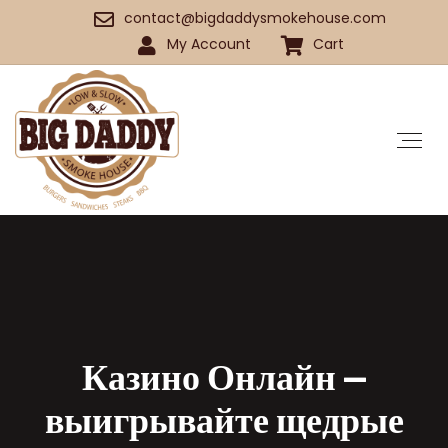
contact@bigdaddysmokehouse.com
My Account
Cart
Казино Онлайн —
выигрывайте щедрые