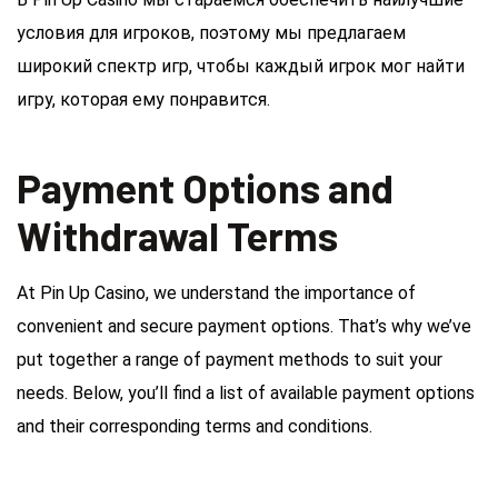
условия для игроков, поэтому мы предлагаем
широкий спектр игр, чтобы каждый игрок мог найти
игру, которая ему понравится.
Payment Options and
Withdrawal Terms
At Pin Up Casino, we understand the importance of
convenient and secure payment options. That’s why we’ve
put together a range of payment methods to suit your
needs. Below, you’ll find a list of available payment options
and their corresponding terms and conditions.