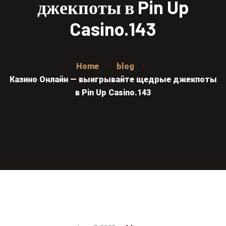
джекпоты в Pin Up
Casino.143
Home
blog
Казино Онлайн — выигрывайте щедрые джекпоты
в Pin Up Casino.143