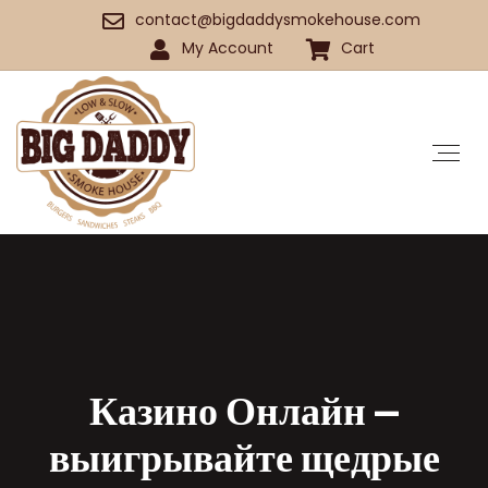
contact@bigdaddysmokehouse.com
My Account
Cart
Казино Онлайн —
выигрывайте щедрые