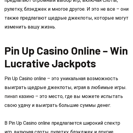
предлагают огромный выбор игр, включая слоты,
рулетку, блэкджек и многое другое. И это не все – они
также предлагают щедрые джекпоты, которые могут
изменить вашу жизнь.
Pin Up Casino Online – Win
Lucrative Jackpots
Pin Up Casino online – это уникальная возможность
выиграть щедрые джекпоты, играя в любимые игры.
пинап
казино – это место, где вы можете испытать
свою удачу и выиграть большие суммы денег.
В Pin Up Casino online предлагается широкий спектр
игр, включая слоты, рулетку, блэкджек и другие.