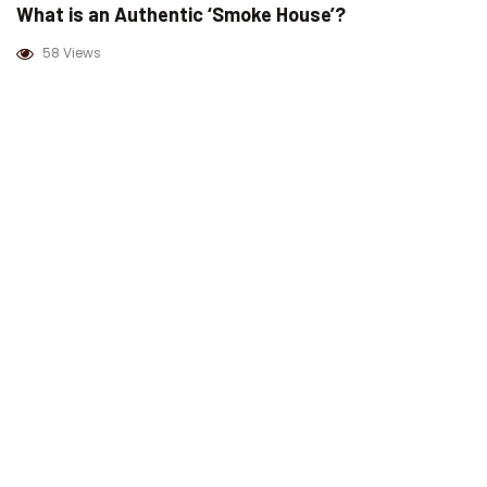
What is an Authentic ‘Smoke House’?
58 Views