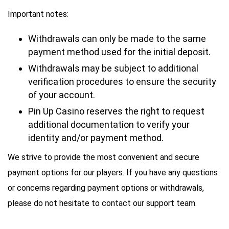
Important notes:
Withdrawals can only be made to the same
payment method used for the initial deposit.
Withdrawals may be subject to additional
verification procedures to ensure the security
of your account.
Pin Up Casino reserves the right to request
additional documentation to verify your
identity and/or payment method.
We strive to provide the most convenient and secure
payment options for our players. If you have any questions
or concerns regarding payment options or withdrawals,
please do not hesitate to contact our support team.