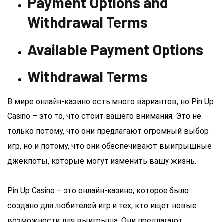
Payment Options and
Withdrawal Terms
Available Payment Options
Withdrawal Terms
В мире онлайн-казино есть много вариантов, но Pin Up
Casino – это то, что стоит вашего внимания. Это не
только потому, что они предлагают огромный выбор
игр, но и потому, что они обеспечивают выигрышные
джекпоты, которые могут изменить вашу жизнь.
Pin Up Casino – это онлайн-казино, которое было
создано для любителей игр и тех, кто ищет новые
возможности для выигрыша. Они предлагают