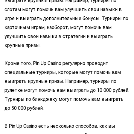
выиграть крупные призы. Например, турниры по
слотам могут помочь вам улучшить свои навыки в
игре и выиграть дополнительные бонусы. Турниры по
карточным играм, наоборот, могут помочь вам
улучшить свои навыки в стратегии и выиграть
крупные призы.
Кроме того, Pin Up Casino регулярно проводит
специальные турниры, которые могут помочь вам
выиграть крупные призы. Например, турниры по
рулетке могут помочь вам выиграть до 10 000 рублей.
Турниры по блэкджеку могут помочь вам выиграть
до 50 000 рублей.
В Pin Up Casino есть несколько способов, как вы