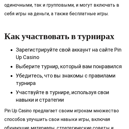
одиночными, так и групповыми, и могут включать в
себя игры на деньги, а также бесплатные игры.
Как участвовать в турнирах
Зарегистрируйте свой аккаунт на сайте Pin
Up Casino
Выберите турнир, который вам понравился
Убедитесь, что вы знакомы с правилами
турнира
Участвуйте в турнире, используя свои
навыки и стратегии
Pin Up Casino предлагает своим игрокам множество
способов улучшить свои навыки игры, включая
обучающие материалы, стратегические советы и