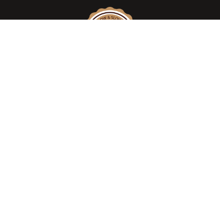
We take pride in introducing the
AUTHENTIC WOOD SMOKED AMERICAN –
TEXAS STYLE BARBEQUE, DELI MEATS &
AUTHENTIC TRADITIONAL EUROPEAN
SAUSAGES in PAKISTAN.