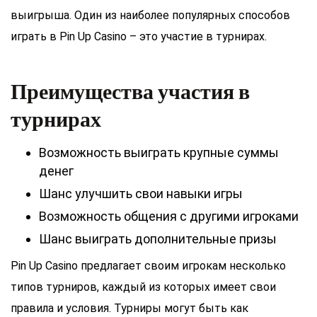
выигрыша. Один из наиболее популярных способов
играть в Pin Up Casino – это участие в турнирах.
Преимущества участия в
турнирах
Возможность выиграть крупные суммы
денег
Шанс улучшить свои навыки игры
Возможность общения с другими игроками
Шанс выиграть дополнительные призы
Pin Up Casino предлагает своим игрокам несколько
типов турниров, каждый из которых имеет свои
правила и условия. Турниры могут быть как