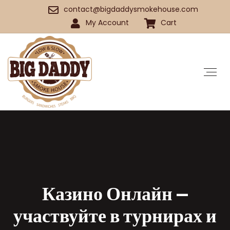
contact@bigdaddysmokehouse.com
My Account
Cart
Казино Онлайн —
участвуйте в турнирах и