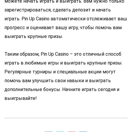
можете начать играть и выиграть. Вам нужно только
зарегистрироваться, сделать депозит и начать
играть. Pin Up Casino автоматически отслеживает ваш
прогресс и оценивает вашу игру, чтобы помочь вам
выиграть крупные призы.
Таким образом, Pin Up Casino – это отличный способ
играть в любимые игры и выиграть крупные призы.
Регулярные турниры и специальные акции могут
помочь вам улучшить свои навыки и выиграть
дополнительные бонусы. Начните играть сегодня и
выигрывайте!