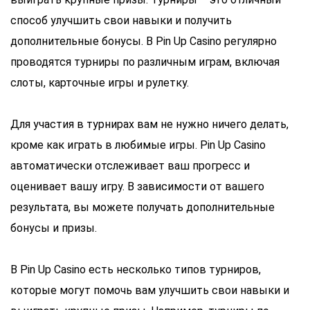
способ улучшить свои навыки и получить
дополнительные бонусы. В Pin Up Casino регулярно
проводятся турниры по различным играм, включая
слоты, карточные игры и рулетку.
Для участия в турнирах вам не нужно ничего делать,
кроме как играть в любимые игры. Pin Up Casino
автоматически отслеживает ваш прогресс и
оценивает вашу игру. В зависимости от вашего
результата, вы можете получать дополнительные
бонусы и призы.
В Pin Up Casino есть несколько типов турниров,
которые могут помочь вам улучшить свои навыки и