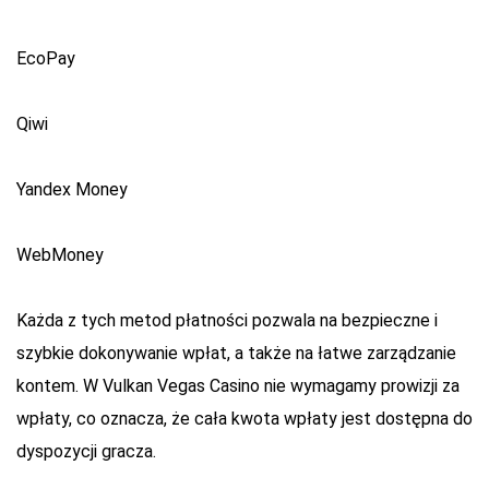
EcoPay
Qiwi
Yandex Money
WebMoney
Każda z tych metod płatności pozwala na bezpieczne i
szybkie dokonywanie wpłat, a także na łatwe zarządzanie
kontem. W Vulkan Vegas Casino nie wymagamy prowizji za
wpłaty, co oznacza, że cała kwota wpłaty jest dostępna do
dyspozycji gracza.