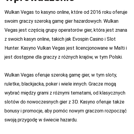
Wulkan Vegas to kasyno online, które od 2016 roku oferuje
swoim graczy szeroką gamę gier hazardowych. Wulkan
Vegas jest częścią grupy operatorów gier, która jest znana
z swoich kasyn online, takich jak Evospin Casino i Slot
Hunter. Kasyno Vulkan Vegas jest licencjonowane w Malti i
jest dostępne dla graczy z różnych krajów, w tym Polski.
Wulkan Vegas oferuje szeroką gamę gier, w tym sloty,
ruletke, blackjacka, poker i wiele innych. Gracze mogą
wybrać między grami z różnymi tematami, od klasycznych
slotów do nowoczesnych gier z 3D. Kasyno oferuje także
bonusy i promocje, aby pomóc nowym graczom rozpocząć
swoją przygodę w świecie hazardu.