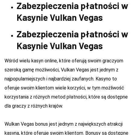
Zabezpieczenia płatności w
Kasynie Vulkan Vegas
Zabezpieczenia płatności w
Kasynie Vulkan Vegas
Wśród wielu kasyn online, które oferują swoim graczyom
szeroką gamę możliwości, Vulkan Vegas jest jednym z
najpopularniejszych i najbardziej zaufanych. Kasyno to
oferuje swoim klientom wiele korzyści, w tym możliwość
korzystania z różnych metod płatności, które są dostępne
dla graczy z różnych krajów.
Wulkan Vegas bonus jest jednym z największych atrakcji
kasyna, które oferuje swoim klientom. Bonusy są dostępne