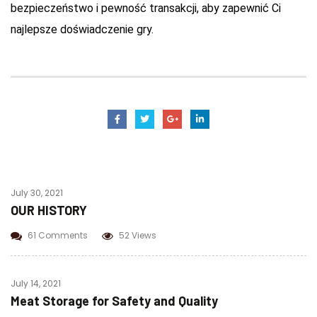
bezpieczeństwo i pewność transakcji, aby zapewnić Ci
najlepsze doświadczenie gry.
July 30, 2021
OUR HISTORY
61 Comments
52 Views
July 14, 2021
Meat Storage for Safety and Quality