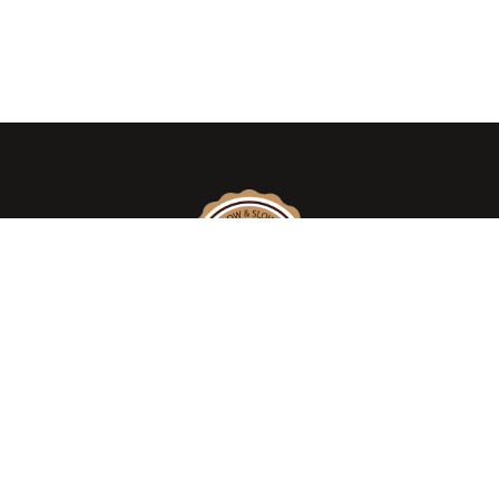
We take pride in introducing the
AUTHENTIC WOOD SMOKED AMERICAN –