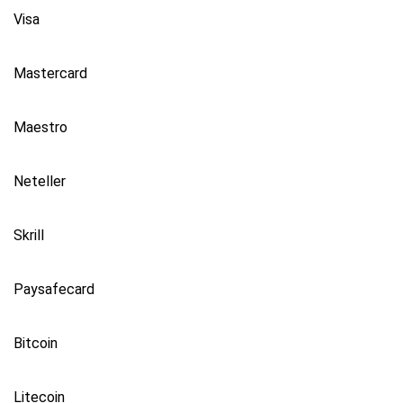
Visa
Mastercard
Maestro
Neteller
Skrill
Paysafecard
Bitcoin
Litecoin