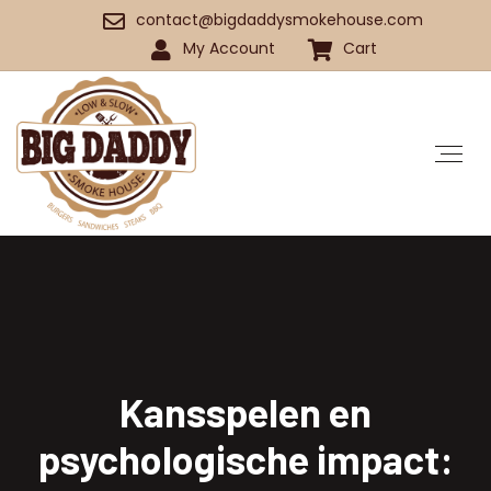
contact@bigdaddysmokehouse.com
My Account
Cart
Kansspelen en
psychologische impact: