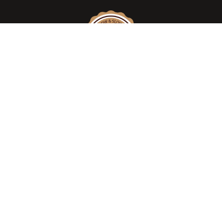
We take pride in introducing the
AUTHENTIC WOOD SMOKED AMERICAN –
TEXAS STYLE BARBEQUE, DELI MEATS &
AUTHENTIC TRADITIONAL EUROPEAN
SAUSAGES in PAKISTAN.