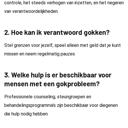
controle, het steeds verhogen van inzetten, en het negeren
van verantwoordelijkheden.
2. Hoe kan ik verantwoord gokken?
Stel grenzen voor jezelf, speel alleen met geld dat je kunt
missen en neem regelmatig pauzes.
3. Welke hulp is er beschikbaar voor
mensen met een gokprobleem?
Professionele counseling, steungroepen en
behandelingsprogramma’s zijn beschikbaar voor diegenen
die hulp nodig hebben.