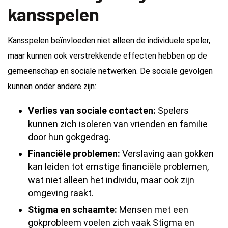
kansspelen
Kansspelen beïnvloeden niet alleen de individuele speler,
maar kunnen ook verstrekkende effecten hebben op de
gemeenschap en sociale netwerken. De sociale gevolgen
kunnen onder andere zijn:
Verlies van sociale contacten:
Spelers
kunnen zich isoleren van vrienden en familie
door hun gokgedrag.
Financiële problemen:
Verslaving aan gokken
kan leiden tot ernstige financiële problemen,
wat niet alleen het individu, maar ook zijn
omgeving raakt.
Stigma en schaamte:
Mensen met een
gokprobleem voelen zich vaak Stigma en