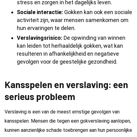
stress en zorgen in het dagelijks leven.
Sociale interactie:
Gokken kan ook een sociale
activiteit zijn, waar mensen samenkomen om
hun ervaringen te delen.
Verslavingsrisico:
De opwinding van winnen
kan leiden tot herhaaldelijk gokken, wat kan
resulteren in afhankelijkheid en negatieve
gevolgen voor de geestelijke gezondheid.
Kansspelen en verslaving: een
serieus probleem
Verslaving is een van de meest ernstige gevolgen van
kansspelen. Mensen die tegen een gokverslaving aanlopen,
kunnen aanzienlijke schade toebrengen aan hun persoonlijke