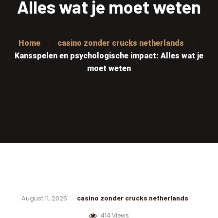
Alles wat je moet weten
Home
casino zonder crucks netherlands
Kansspelen en psychologische impact: Alles wat je
moet weten
August 11, 2025
casino zonder crucks netherlands
414 Views