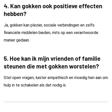
4. Kan gokken ook positieve effecten
hebben?
Ja, gokken kan plezier, sociale verbindingen en zelfs
financiële middelen bieden, mits op een verantwoorde
manier gedaan.
5. Hoe kan ik mijn vrienden of familie
steunen die met gokken worstelen?
Stel open vragen, luister empathisch en moedig hen aan om
hulp in te schakelen als dat nodig is.