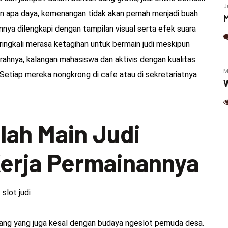
(Jalapeno & Cheese)
J
n apa daya, kemenangan tidak akan pernah menjadi buah
M
umnya dilengkapi dengan tampilan visual serta efek suara
eringkali merasa ketagihan untuk bermain judi meskipun
rahnya, kalangan mahasiswa dan aktivis dengan kualitas
M
e. Setiap mereka nongkrong di cafe atau di sekretariatnya
W
lah Main Judi
 Kerja Permainannya
ang yang juga kesal dengan budaya ngeslot pemuda desa.