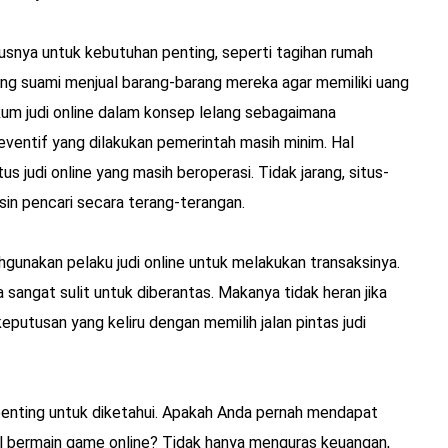
snya untuk kebutuhan penting, seperti tagihan rumah
rang suami menjual barang-barang mereka agar memiliki uang
ukum judi online dalam konsep lelang sebagaimana
ventif yang dilakukan pemerintah masih minim. Hal
us judi online yang masih beroperasi. Tidak jarang, situs-
sin pencari secara terang-terangan.
hgunakan pelaku judi online untuk melakukan transaksinya.
sangat sulit untuk diberantas. Makanya tidak heran jika
eputusan yang keliru dengan memilih jalan pintas judi
t penting untuk diketahui. Apakah Anda pernah mendapat
sil bermain game online? Tidak hanya menguras keuangan,