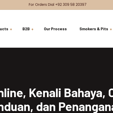
For Orders Dial +92 309 58 20397
ucts
B2B
Our Process
Smokers & Pits
BDSH Raw Meat
VRFS
Beef
BDSH Signature Meat
Brisket
Ready to Co
VRFS
Beef Steaks
Ribs
Tenderloin
Ready to Ser
Burgers & Sandwiches
Short Ribs
Rib Eye
Coming Soon
line, Kenali Bahaya, C
Chicken
Cheeks
T-Bone
Whole Chicken
nduan, dan Penangan
Salads
Tomahawk
Breast Fillets
Beef Salad