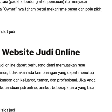
stasi (padahal bodong alias penipuan) itu menyasar
ara “Owner” nya faham betul mekanisme pasar dan pola pikir
Website Judi Online
udi online dapat berhutang demi memuaskan rasa
amun, tidak akan ada kemenangan yang dapat menutup
ngan dari keluarga, teman, dan profesional. Jika Anda
canduan judi online, berikut beberapa cara yang bisa