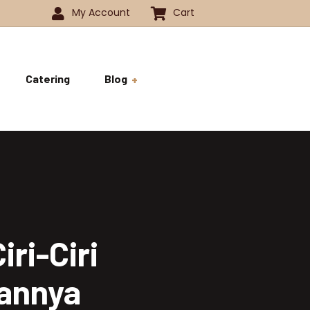
My Account
Cart
Catering
Blog
 -1350
History
ok
 -1800
Business and Pride
ve
iri-Ciri
annya