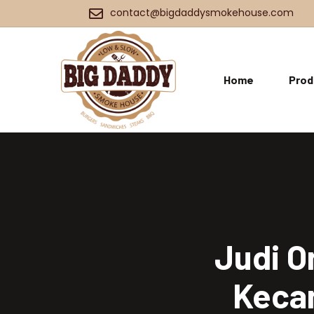
contact@bigdaddysmokehouse.com
Home
Prod
Judi On
Keca