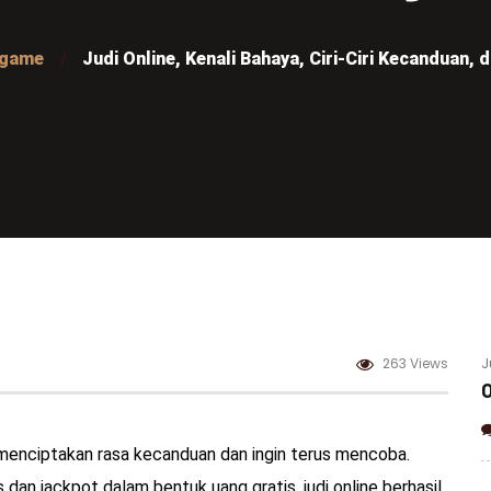
Deli Meats
PorterHouse
Chicken Salad
Beef
-game
Judi Online, Kenali Bahaya, Ciri-Ciri Kecanduan,
Dry Cured Meat
New York Strip
Chicken
Coming Soon
Fish
Pangaseus
Platter
Kielbasa Sausage
Sausages
(Original)
Spices & Herbs
Bratwurst Sausage
Turkey
Smoked Turkey Breast
(Original)
263 Views
J
Bratwurst Sausage
Smoked Turkey Ham
(Mushroom & Cheese)
menciptakan rasa kecanduan dan ingin terus mencoba.
Bratwurst Sausage
an jackpot dalam bentuk uang gratis, judi online berhasil