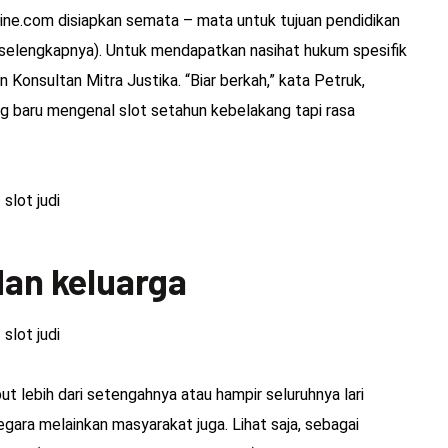
line.com disiapkan semata – mata untuk tujuan pendidikan
 selengkapnya). Untuk mendapatkan nasihat hukum spesifik
Konsultan Mitra Justika. “Biar berkah,” kata Petruk,
g baru mengenal slot setahun kebelakang tapi rasa
an keluarga
ut lebih dari setengahnya atau hampir seluruhnya lari
egara melainkan masyarakat juga. Lihat saja, sebagai