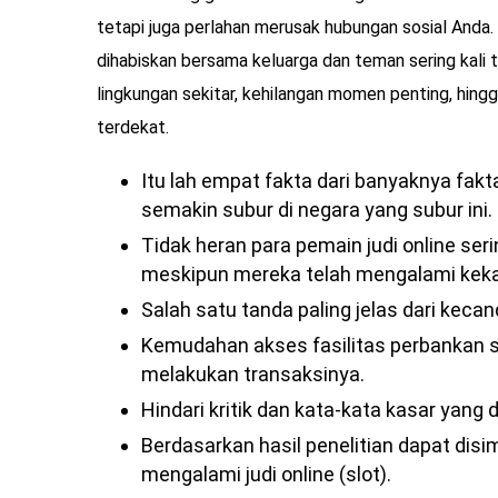
tetapi juga perlahan merusak hubungan sosial Anda. 
dihabiskan bersama keluarga dan teman sering kali te
lingkungan sekitar, kehilangan momen penting, hin
terdekat.
Itu lah empat fakta dari banyaknya fakt
semakin subur di negara yang subur ini.
Tidak heran para pemain judi online ser
meskipun mereka telah mengalami kekal
Salah satu tanda paling jelas dari keca
Kemudahan akses fasilitas perbankan sa
melakukan transaksinya.
Hindari kritik dan kata-kata kasar yan
Berdasarkan hasil penelitian dapat di
mengalami judi online (slot).