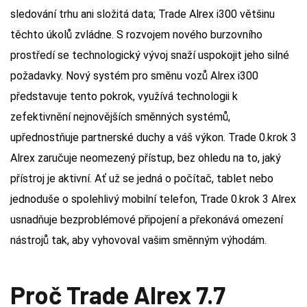
sledování trhu ani složitá data; Trade Alrex i300 většinu
těchto úkolů zvládne. S rozvojem nového burzovního
prostředí se technologický vývoj snaží uspokojit jeho silné
požadavky. Nový systém pro směnu vozů Alrex i300
představuje tento pokrok, využívá technologii k
zefektivnění nejnovějších směnných systémů,
upřednostňuje partnerské duchy a váš výkon. Trade 0.krok 3
Alrex zaručuje neomezený přístup, bez ohledu na to, jaký
přístroj je aktivní. Ať už se jedná o počítač, tablet nebo
jednoduše o spolehlivý mobilní telefon, Trade 0.krok 3 Alrex
usnadňuje bezproblémové připojení a překonává omezení
nástrojů tak, aby vyhovoval vašim směnným výhodám.
Proč Trade Alrex 7.7