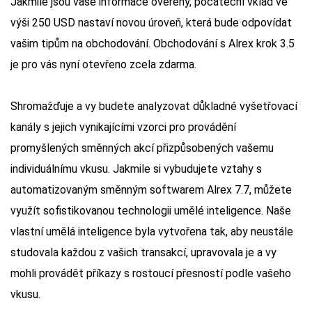
Jakmile jsou vaše informace ověřeny, počáteční vklad ve
výši 250 USD nastaví novou úroveň, která bude odpovídat
vašim tipům na obchodování. Obchodování s Alrex krok 3.5
je pro vás nyní otevřeno zcela zdarma.
Shromažďuje a vy budete analyzovat důkladné vyšetřovací
kanály s jejich vynikajícími vzorci pro provádění
promyšlených směnných akcí přizpůsobených vašemu
individuálnímu vkusu. Jakmile si vybudujete vztahy s
automatizovaným směnným softwarem Alrex 7.7, můžete
využít sofistikovanou technologii umělé inteligence. Naše
vlastní umělá inteligence byla vytvořena tak, aby neustále
studovala každou z vašich transakcí, upravovala je a vy
mohli provádět příkazy s rostoucí přesností podle vašeho
vkusu.