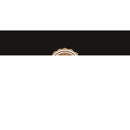
We take pride in introducing the
AUTHENTIC WOOD SMOKED AMERICAN –