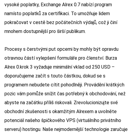
vysoké poplatky, Exchange Alrex 0.7 nabízí program
namísto poplatků za certifikaci. To umožňuje lidem
pokračovat v cestě bez počátečních výdajů, což ji činí
mnohem dostupnější pro širší publikum.
Procesy s čerstvými put opcemi by mohly být opravdu
otravnou částí vylepšení formuláře pro členství. Burza
Alrex 0.krok 3 vyžaduje minimální vklad od 250 USD –
doporučujeme začít s touto částkou, dokud se s
programem nebudete cítit pohodlněji. Provádění krátkých
pozic vám pomůže snížit čas potřebný k obchodování, než
abyste na začátku příliš riskovali. Zrevolucionizujte své
obchodní zkušenosti s okamžitým Alrexem a uvolněte
potenciál našeho špičkového VPS (virtuálního privátního
serveru) hostingu. Naše nejmodernější technologie zaručuje