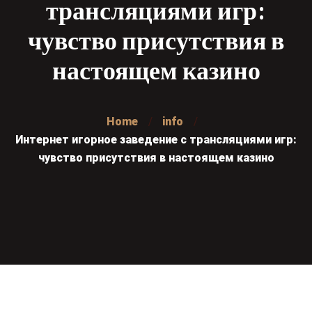
трансляциями игр:
чувство присутствия в
настоящем казино
Home
info
Интернет игорное заведение с трансляциями игр:
чувство присутствия в настоящем казино