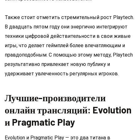
Также стоит отметить стремительный рост Playtech.
В двадцать пятом году они энергично интегрируют
техники цифровой действительности в свои живые
игры, что делает геймплей более впечатляющим и
правдоподобным. С помощью этому методу, Playtech
результативно привлекает новую публику и
удерживает увлеченность регулярных игроков.
Лучшие-производители
онлайн трансляций: Evolution
и Pragmatic Play
Evolution и Pragmatic Play — это два титана в