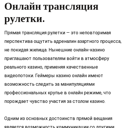
Онлайн трансляция
рулетки.
Прямая трансляция рулетки — это неповторимая
перспектива ощутить адреналин азартного процесса,
не покидая жилища. Нынешние онлайн-казино
приглашают пользователям войти в атмосферу
реального казино, применяя качественные
видеопотоки. Геймеры казино онлайн имеют
возможность следить за манипуляциями
профессиональных крупье в онлайн режиме, что
порождает чувство участия за столом казино.
Одним из основных достоинств прямой вещания
является возможность коммуникации со другими