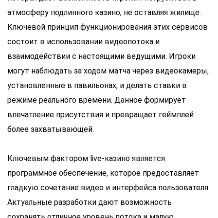
атмосферу подлинного казино, не оставляя жилище.
Ключевой принцип функционирования этих сервисов
состоит в использовании видеопотока и
взаимодействии с настоящими ведущими. Игроки
могут наблюдать за ходом матча через видеокамеры,
установленные в павильонах, и делать ставки в
режиме реального времени. Данное формирует
впечатление присутствия и превращает геймплей
более захватывающей.
Ключевым фактором live-казино является
программное обеспечение, которое предоставляет
гладкую сочетание видео и интерфейса пользователя.
Актуальные разработки дают возможность
сохранять отличное уровень потока и малую