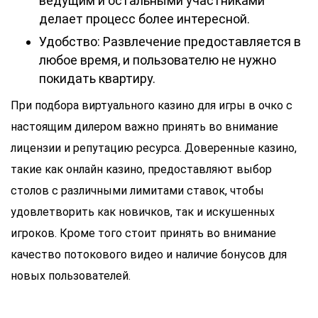
ведущим и остальными участниками
делает процесс более интересной.
Удобство: Развлечение предоставляется в
любое время, и пользователю не нужно
покидать квартиру.
При подбора виртуального казино для игры в очко с
настоящим дилером важно принять во внимание
лицензии и репутацию ресурса. Доверенные казино,
такие как онлайн казино, предоставляют выбор
столов с различными лимитами ставок, чтобы
удовлетворить как новичков, так и искушенных
игроков. Кроме того стоит принять во внимание
качество потокового видео и наличие бонусов для
новых пользователей.