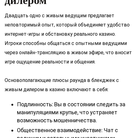
Двадцать одно с живым ведущим предлагает
неповторимый опыт, который объединяет удобство
интернет-игры и обстановку реального казино.
Игроки способны общаться с опытными ведущими
через онлайн-трансляцию в живом эфире, что вносит
игре ощущение реальности и общения.
Основополагающие плюсы раунда в блекджек с
живым дилером в казино включают в себя:
Подлинность: Вы в состоянии следить за
манипуляциями крупье, что устраняет
возможность мошенничества.
Общественное взаимодействие: Чат с