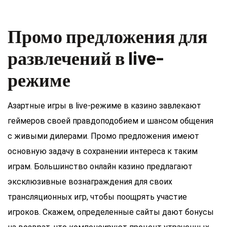
Промо предложения для
развлечений в live-
режиме
Азартные игры в live-режиме в казино завлекают
геймеров своей правдоподобием и шансом общения
с живыми дилерами. Промо предложения имеют
основную задачу в сохранении интереса к таким
играм. Большинство онлайн казино предлагают
эксклюзивные вознаграждения для своих
трансляционных игр, чтобы поощрять участие
игроков. Скажем, определенные сайты дают бонусы