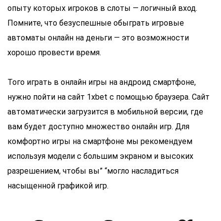
опыту которых игроков в слоты — логичный вход.
Помните, что безуспешные обыграть игровые
автоматы онлайн на деньги — это возможности
хорошо провести время.
Того играть в онлайн игры на андроид смартфоне,
нужно пойти на сайт 1xbet с помощью браузера. Сайт
автоматически загрузится в мобильной версии, где
вам будет доступно множество онлайн игр. Для
комфортно игры на смартфоне мы рекомендуем
используя модели с большим экраном и высоких
разрешением, чтобы вы” “могло насладиться
насыщенной графикой игр.