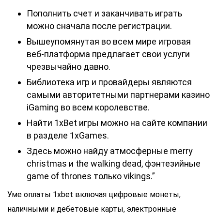
Пополнить счет и заканчивать играть
можно сначала после регистрации.
Вышеупомянутая во всем мире игровая
веб-платформа предлагает свои услуги
чрезвычайно давно.
Библиотека игр и провайдеры являются
самыми авторитетными партнерами казино
iGaming во всем королевстве.
Найти 1xBet игры можно на сайте компании
в разделе 1xGames.
Здесь можно найду атмосферные merry
christmas и the walking dead, фэнтезийные
game of thrones только vikings.”
Уме оплаты 1xbet включая цифровые монеты,
наличными и дебетовые карты, электронные