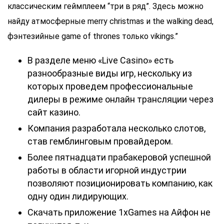
классическим геймплеем “три в ряд”. Здесь можно
найду атмосферные merry christmas и the walking dead,
фэнтезийные game of thrones только vikings.”
В разделе меню «Live Casino» есть
разнообразные виды игр, нескольку из
которых проведем профессиональные
дилеры в режиме онлайн трансляции через
сайт казино.
Компания разработала несколько слотов,
став гемблинговым провайдером.
Более пятнадцати прабакеровой успешной
работы в области игорной индустрии
позволяют позиционировать компанию, как
одну один лидирующих.
Скачать приложение 1xGames на Айфон не