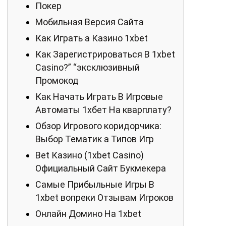
Покер
Мобильная Версия Сайта
Как Играть а Казино 1xbet
Как Зарегистрироваться В 1xbet
Casino?” “эксклюзивный
Промокод
Как Начать Играть В Игровые
Автоматы 1хбет На кварплату?
Обзор Игрового коридорчика:
Выбор Тематик а Типов Игр
Bet Казино (1xbet Casino)
Официальный Сайт Букмекера
Самые Прибыльные Игры В
1xbet вопреки Отзывам Игроков
Онлайн Домино На 1xbet