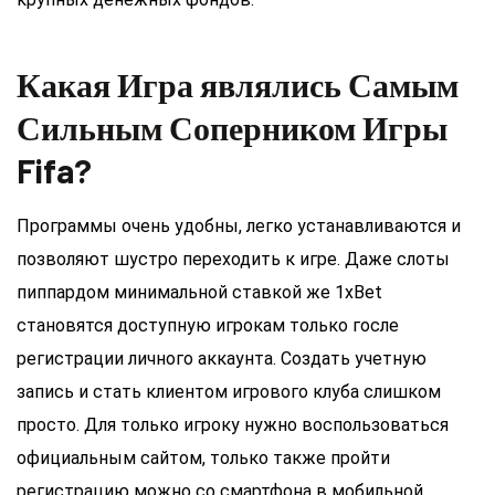
Какая Игра являлись Самым
Сильным Соперником Игры
Fifa?
Программы очень удобны, легко устанавливаются и
позволяют шустро переходить к игре. Даже слоты
пиппардом минимальной ставкой же 1xBet
становятся доступную игрокам только госле
регистрации личного аккаунта. Создать учетную
запись и стать клиентом игрового клуба слишком
просто. Для только игроку нужно воспользоваться
официальным сайтом, только также пройти
регистрацию можно со смартфона в мобильной