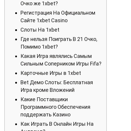
Очко же 1xbet?
Регистрация На Официальном
Сайте 1xbet Casino
Слоты На 1xbet
Где нельзя Поиграть В 21 Очко,
Помимо 1xbet?
Какая Игра являлись Самым
Сильным Соперником Игры Fifa?
Карточные Игры в 1xbet
Bet Демо Слоты: Бесплатная
Игра кроме Вложений
Какие Поставщики
Программного Обеспечения
поддержать Казино
Как Играть В Онлайн Игры На