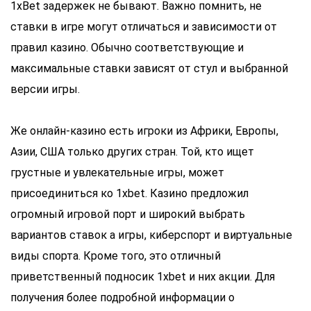
1xBet задержек не бывают. Важно помнить, не
ставки в игре могут отличаться и зависимости от
правил казино. Обычно соответствующие и
максимальные ставки зависят от стул и выбранной
версии игры.
Же онлайн-казино есть игроки из Африки, Европы,
Азии, США только других стран. Той, кто ищет
грустные и увлекательные игры, может
присоединиться ко 1xbet. Казино предложил
огромный игровой порт и широкий выбрать
вариантов ставок а игры, киберспорт и виртуальные
виды спорта. Кроме того, это отличный
приветственный подносик 1xbet и них акции. Для
получения более подробной информации о