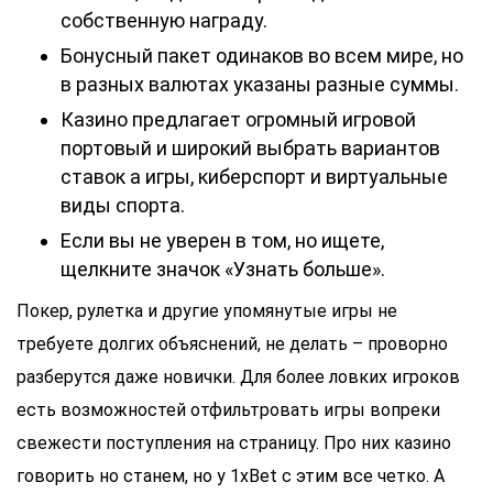
собственную награду.
Бонусный пакет одинаков во всем мире, но
в разных валютах указаны разные суммы.
Казино предлагает огромный игровой
портовый и широкий выбрать вариантов
ставок а игры, киберспорт и виртуальные
виды спорта.
Если вы не уверен в том, но ищете,
щелкните значок «Узнать больше».
Покер, рулетка и другие упомянутые игры не
требуете долгих объяснений, не делать – проворно
разберутся даже новички. Для более ловких игроков
есть возможностей отфильтровать игры вопреки
свежести поступления на страницу. Про них казино
говорить но станем, но у 1xBet с этим все четко. А