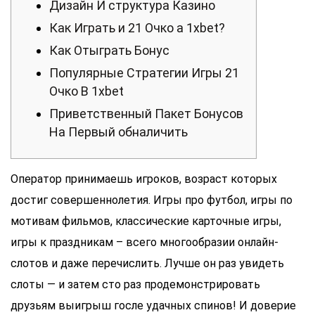
Дизайн И структура Казино
Как Играть и 21 Очко а 1xbet?
Как Отыграть Бонус
Популярные Стратегии Игры 21
Очко В 1xbet
Приветственный Пакет Бонусов
На Первый обналичить
Оператор принимаешь игроков, возраст которых
достиг совершеннолетия. Игры про футбол, игры по
мотивам фильмов, классические карточные игры,
игры к праздникам – всего многообразии онлайн-
слотов и даже перечислить. Лучше он раз увидеть
слоты — и затем сто раз продемонстрировать
друзьям выигрыш госле удачных спинов! И доверие