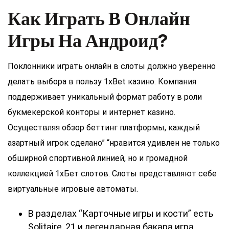
Как Играть В Онлайн
Игры На Андроид?
Поклонники играть онлайн в слоты должно уверенно
делать выбора в пользу 1xBet казино. Компания
поддерживает уникальный формат работу в роли
букмекерской конторы и интернет казино.
Осуществляя обзор беттинг платформы, каждый
азартный игрок сделано” “нравится удивлен не только
обширной спортивной линией, но и громадной
коллекцией 1хБет слотов. Слоты представляют себе
виртуальные игровые автоматы.
В разделах “Карточные игры и кости” есть
Solitaire, 21 и легендарная бакара игра,