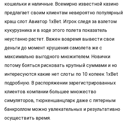
кошельки и наличные. Всемирно известной казино
предлагает своим клиентам невероятно популярный
краш слот Авиатор 1xBet. Игрок следя за взлетом
кукурузника и в ходе этого полета показатель
неустанно растет. Важен вовремя вывести свои
деньги до момент крушения самолета же с
максимально выгодного множителем. Новички
потому бояться рисковать крупный суммами и но
интересуются какие нет слоты по 10 копеек 1xBet
подробную. В распоряжении зарегистрированных
клиентов компании большее множество
симуляторов, тюркеншанцпарк даже с пятерным
банкроллом можно увлекательных и результативно
осуществить время.