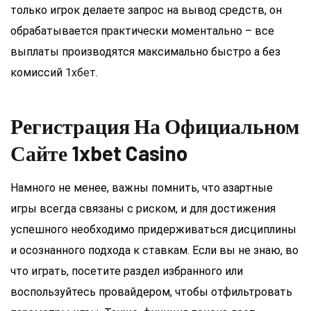
только игрок делаете запрос на вывод средств, он
обрабатывается практически моментально – все
выплаты производятся максимально быстро а без
комиссий
1хбет
.
Регистрация На Официальном
Сайте 1xbet Casino
Намного не менее, важны помнить, что азартные
игры всегда связаны с риском, и для достижения
успешного необходимо придерживаться дисциплины
и осознанного подхода к ставкам. Если вы не знаю, во
что играть, посетите раздел избранного или
воспользуйтесь провайдером, чтобы отфильтровать