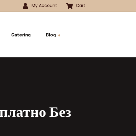
My Account
Cart
Catering
Blog
 -1350
History
ok
 -1800
Business and Pride
ve
платно Без