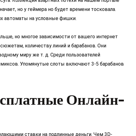
суга. Коллекция азартных потехи на нашем портале
начает, но у геймера но будет времени тосковала.
их автоматы на условные фишки.
льше, но многое зависимости от вашего интернет
 сюжетам, количеству линий и барабанов. Они
водному миру же т. д. Среди пользователей
омиксов. Упомянутые слоты включают 3-5 барабанов
есплатные Онлайн-
делающими ставки на подлинные деньги. Чем 3D-