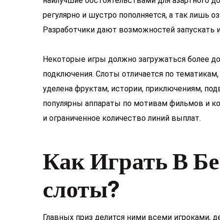
наилучшие обстоятельствами для азартного до
регулярно и шустро пополняется, а так лишь оз
Разработчики дают возможностей запускать 
Некоторые игры должно загружаться более до
подключения. Слоты отличается по тематикам,
уделена фруктам, истории, приключениям, под
популярны аппараты по мотивам фильмов и к
и ограниченное количество линий выплат.
Как Играть В Б
слоты?
Главных приз делится ними всеми игроками, 