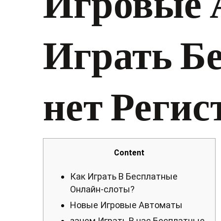
Игровые 
Играть Б
нет Реги
Content
Как Играть В Бесплатные
Онлайн-слоты?
Новые Игровые Автоматы
зачем Играть В нас Бесплатные