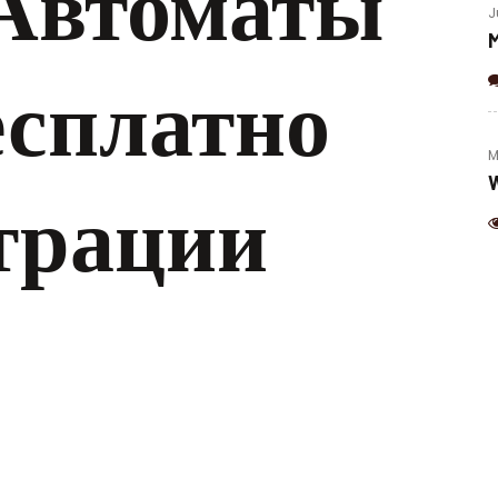
Автоматы
(Jalapeno & Cheese)
J
M
есплатно
M
W
страции