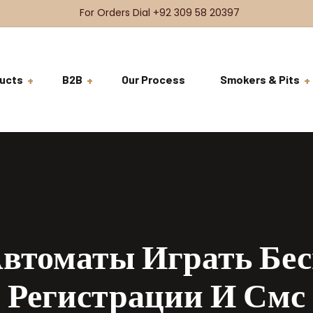
For Orders Dial +92 309 58 20397
ucts
B2B
Our Process
Smokers & Pits
BDSH Raw Meat
VRFS
Beef
BDSH Signature Meat
Brisket
Ready to Co
VRFS
Beef Steaks
Ribs
Tenderloin
Ready to Ser
Burgers & Sandwiches
Short Ribs
Rib Eye
Coming Soon
втоматы Играть Бес
Chicken
Cheeks
T-Bone
Whole Chicken
Регистрации И Смс
Salads
Tomahawk
Breast Fillets
Beef Salad