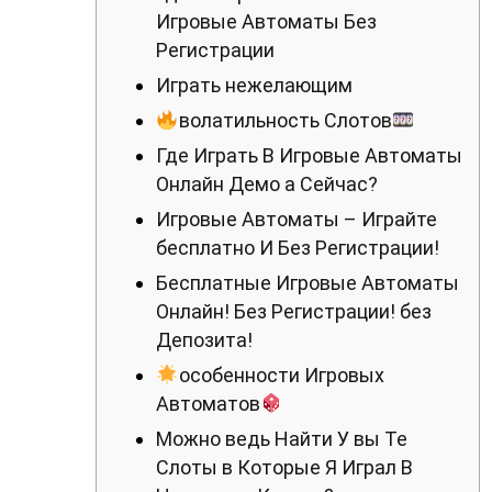
Игровые Автоматы Без
Регистрации
Играть нежелающим
волатильность Слотов
Где Играть В Игровые Автоматы
Онлайн Демо а Сейчас?
Игровые Автоматы – Играйте
бесплатно И Без Регистрации!
Бесплатные Игровые Автоматы
Онлайн! Без Регистрации! без
Депозита!
особенности Игровых
Автоматов
Можно ведь Найти У вы Те
Слоты в Которые Я Играл В