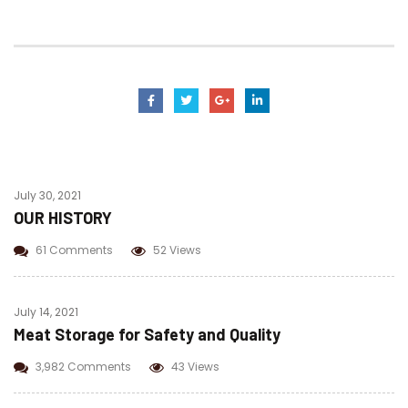
July 30, 2021
OUR HISTORY
61 Comments
52 Views
July 14, 2021
Meat Storage for Safety and Quality
3,982 Comments
43 Views