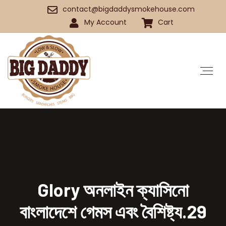
contact@bigdaddysmokehouse.com
My Account
Cart
Glory অনলাইন ক্যাসিনো
বাংলাদেশে গেমস এবং বৈশিষ্ট্য.29