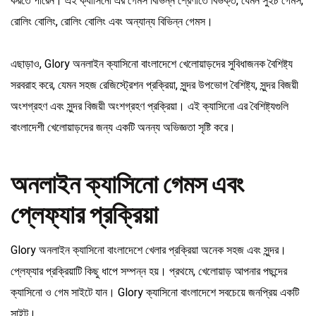
করতে পারেন। এই ক্যাসিনো এর গেমস বিভিন্ন শ্রেণীতে বিভক্ত, যেমন সুইচ গেমস,
রোলিং বোলিং, রোলিং বোলিং এবং অন্যান্য বিভিন্ন গেমস।
এছাড়াও, Glory অনলাইন ক্যাসিনো বাংলাদেশে খেলোয়াড়দের সুবিধাজনক বৈশিষ্ট্য
সরবরাহ করে, যেমন সহজ রেজিস্ট্রেশন প্রক্রিয়া, সুন্দর উপভোগ বৈশিষ্ট্য, সুন্দর বিজয়ী
অংশগ্রহণ এবং সুন্দর বিজয়ী অংশগ্রহণ প্রক্রিয়া। এই ক্যাসিনো এর বৈশিষ্ট্যগুলি
বাংলাদেশী খেলোয়াড়দের জন্য একটি অনন্য অভিজ্ঞতা সৃষ্টি করে।
অনলাইন ক্যাসিনো গেমস এবং
প্লেফ্যার প্রক্রিয়া
Glory অনলাইন ক্যাসিনো বাংলাদেশে খেলার প্রক্রিয়া অনেক সহজ এবং সুন্দর।
প্লেফ্যার প্রক্রিয়াটি কিছু ধাপে সম্পন্ন হয়। প্রথমে, খেলোয়াড় আপনার পছন্দের
ক্যাসিনো ও গেম সাইটে যান। Glory ক্যাসিনো বাংলাদেশে সবচেয়ে জনপ্রিয় একটি
সাইট।