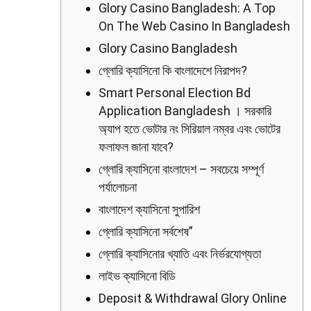
Glory Casino Bangladesh: A Top
On The Web Casino In Bangladesh
Glory Casino Bangladesh
গ্লোরি ক্যাসিনো কি বাংলাদেশে নিরাপদ?
Smart Personal Election Bd
Application Bangladesh । সরকারি
অ্যাপ হতে ভোটার নং সিরিয়াল নম্বর এবং ভোটের
ফলাফল জানা যাবে?
গ্লোরি ক্যাসিনো বাংলাদেশ – সবচেয়ে সম্পূর্ণ
পর্যালোচনা
বাংলাদেশ ক্যাসিনো সুপারিশ
গ্লোরি ক্যাসিনো সর্বশেষ”
গ্লোরি ক্যাসিনোর খ্যাতি এবং নির্ভরযোগ্যতা
লাইভ ক্যাসিনো বিডি
Deposit & Withdrawal Glory Online