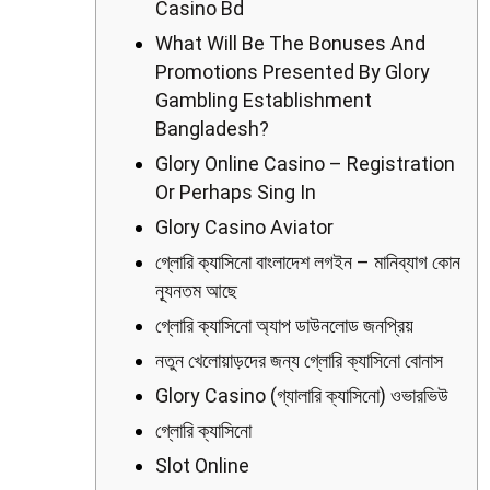
Casino Bd
What Will Be The Bonuses And
Promotions Presented By Glory
Gambling Establishment
Bangladesh?
Glory Online Casino – Registration
Or Perhaps Sing In
Glory Casino Aviator
গ্লোরি ক্যাসিনো বাংলাদেশ লগইন – মানিব্যাগ কোন
ন্যূনতম আছে
গ্লোরি ক্যাসিনো অ্যাপ ডাউনলোড জনপ্রিয়
নতুন খেলোয়াড়দের জন্য গ্লোরি ক্যাসিনো বোনাস
Glory Casino (গ্যালারি ক্যাসিনো) ওভারভিউ
গ্লোরি ক্যাসিনো
Slot Online