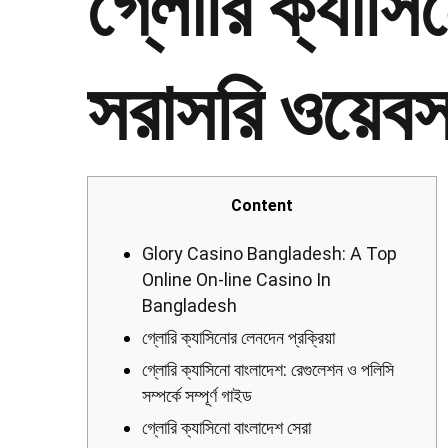
গ্লোরি ক্যাস
সরাসরি ওয়েব
Content
Glory Casino Bangladesh: A Top
Online On-line Casino In
Bangladesh
গ্লোরি ক্যাসিনোর লেনদেন প্রক্রিয়া
গ্লোরি ক্যাসিনো বাংলাদেশ: রেগুলেশন ও পলিসি
সম্পর্কে সম্পূর্ণ গাইড
গ্লোরি ক্যাসিনো বাংলাদেশ সেরা