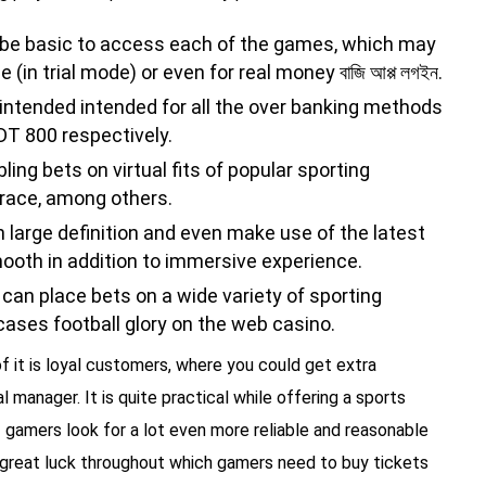
it be basic to access each of the games, which may
 (in trial mode) or even for real money বাজি আপ্প লগইন.
 intended intended for all the over banking methods
DT 800 respectively.
ing bets on virtual fits of popular sporting
e race, among others.
 large definition and even make use of the latest
mooth in addition to immersive experience.
 can place bets on a wide variety of sporting
 cases football glory on the web casino.
f it is loyal customers, where you could get extra
l manager. It is quite practical while offering a sports
of gamers look for a lot even more reliable and reasonable
rt great luck throughout which gamers need to buy tickets