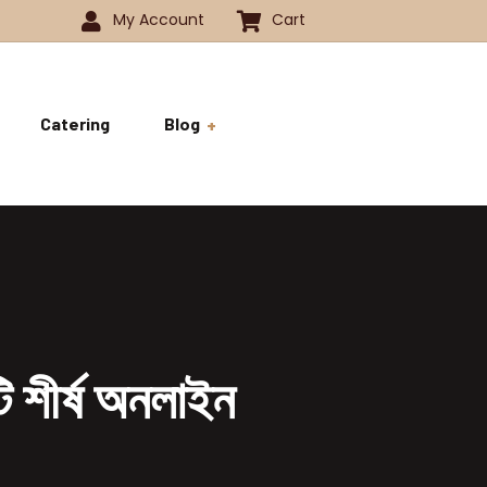
My Account
Cart
Catering
Blog
 -1350
History
ok
 -1800
Business and Pride
ve
ি শীর্ষ অনলাইন