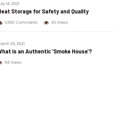
uly 14, 2021
eat Storage for Safety and Quality
3,982 Comments
43 Views
arch 20, 2021
hat is an Authentic ‘Smoke House’?
58 Views