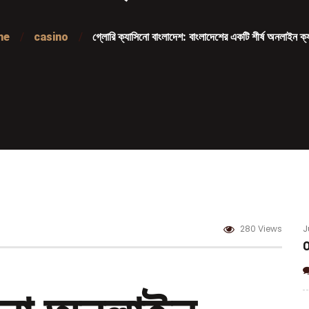
Deli Meats
PorterHouse
Chicken Salad
Beef
me
casino
গ্লোরি ক্যাসিনো বাংলাদেশ: বাংলাদেশের একটি শীর্ষ অনলাইন ক্
Dry Cured Meat
New York Strip
Chicken
Coming Soon
Fish
Pangaseus
Platter
Kielbasa Sausage
Sausages
(Original)
Spices & Herbs
Bratwurst Sausage
Turkey
Smoked Turkey Breast
(Original)
280 Views
J
Bratwurst Sausage
Smoked Turkey Ham
(Mushroom & Cheese)
Bratwurst Sausage