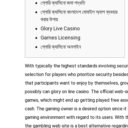
গ্লোরি ক্যাসিনো জমা পদ্ধতি
গ্লোরি ক্যাসিনো বাংলাদেশ মোবাইল অ্যাপ ব্যবহার
করার উপায়
Glory Live Casino
Games Licensing
গ্লোরি ক্যাসিনো অনলাইন
With typically the highest standards involving secu
selection for players who prioritize security beside
that participants want to enjoy by themselves, grow
possibly can glory on line casino. The official web-s
games, which might end up getting played free asso
cash. The gaming owner is a desired option since it
gaming environment with regard to its users. With th
the gambling web site is a best alternative regarding