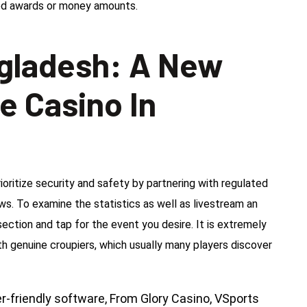
ted awards or money amounts.
ngladesh: A New
e Casino In
ritize security and safety by partnering with regulated
s. To examine the statistics as well as livestream an
 section and tap for the event you desire. It is extremely
h genuine croupiers, which usually many players discover
r-friendly software, From Glory Casino, VSports