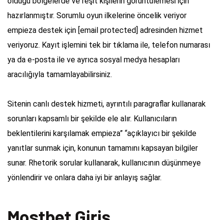
olduğu bölgelerde ve reşit kişilerin görüntülemesi için
hazırlanmıştır. Sorumlu oyun ilkelerine öncelik veriyor
empieza destek için [email protected] adresinden hizmet
veriyoruz. Kayıt işlemini tek bir tıklama ile, telefon numarası
ya da e-posta ile ve ayrıca sosyal medya hesapları
aracılığıyla tamamlayabilirsiniz.
Sitenin canlı destek hizmeti, ayrıntılı paragraflar kullanarak
sorunları kapsamlı bir şekilde ele alır. Kullanıcıların
beklentilerini karşılamak empieza” “açıklayıcı bir şekilde
yanıtlar sunmak için, konunun tamamını kapsayan bilgiler
sunar. Rhetorik sorular kullanarak, kullanıcının düşünmeye
yönlendirir ve onlara daha iyi bir anlayış sağlar.
Mostbet Giriş