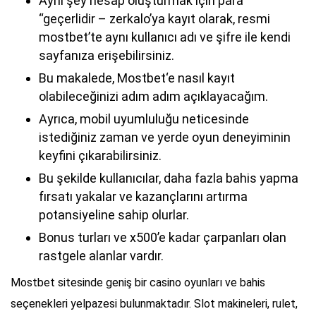
Aynı şey hesap oluşturmak için para”
“geçerlidir – zerkalo’ya kayıt olarak, resmi
mostbet’te aynı kullanıcı adı ve şifre ile kendi
sayfanıza erişebilirsiniz.
Bu makalede, Mostbet‘e nasıl kayıt
olabileceğinizi adım adım açıklayacağım.
Ayrıca, mobil uyumluluğu neticesinde
istediğiniz zaman ve yerde oyun deneyiminin
keyfini çıkarabilirsiniz.
Bu şekilde kullanıcılar, daha fazla bahis yapma
fırsatı yakalar ve kazançlarını artırma
potansiyeline sahip olurlar.
Bonus turları ve x500’e kadar çarpanları olan
rastgele alanlar vardır.
Mostbet sitesinde geniş bir casino oyunları ve bahis
seçenekleri yelpazesi bulunmaktadır. Slot makineleri, rulet,