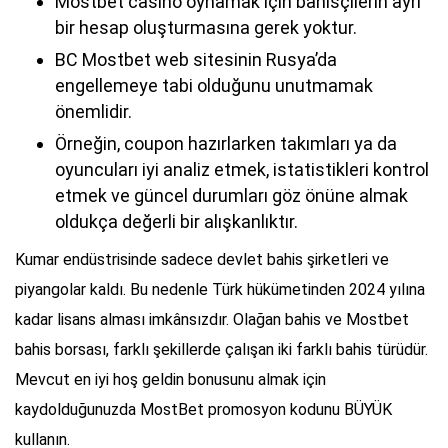
Mostbet casino oynamak için bahisçilerin ayrı
bir hesap oluşturmasına gerek yoktur.
BC Mostbet web sitesinin Rusya’da
engellemeye tabi olduğunu unutmamak
önemlidir.
Örneğin, coupon hazırlarken takımları ya da
oyuncuları iyi analiz etmek, istatistikleri kontrol
etmek ve güncel durumları göz önüne almak
oldukça değerli bir alışkanlıktır.
Kumar endüstrisinde sadece devlet bahis şirketleri ve
piyangolar kaldı. Bu nedenle Türk hükümetinden 2024 yılına
kadar lisans alması imkânsızdır. Olağan bahis ve Mostbet
bahis borsası, farklı şekillerde çalışan iki farklı bahis türüdür.
Mevcut en iyi hoş geldin bonusunu almak için
kaydolduğunuzda MostBet promosyon kodunu BÜYÜK
kullanın.