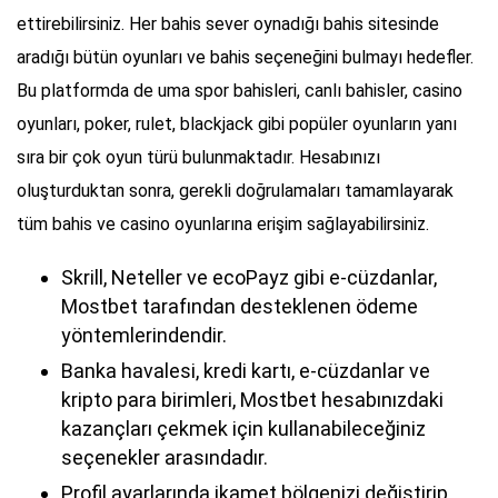
ettirebilirsiniz. Her bahis sever oynadığı bahis sitesinde
aradığı bütün oyunları ve bahis seçeneğini bulmayı hedefler.
Bu platformda de uma spor bahisleri, canlı bahisler, casino
oyunları, poker, rulet, blackjack gibi popüler oyunların yanı
sıra bir çok oyun türü bulunmaktadır. Hesabınızı
oluşturduktan sonra, gerekli doğrulamaları tamamlayarak
tüm bahis ve casino oyunlarına erişim sağlayabilirsiniz.
Skrill, Neteller ve ecoPayz gibi e-cüzdanlar,
Mostbet tarafından desteklenen ödeme
yöntemlerindendir.
Banka havalesi, kredi kartı, e-cüzdanlar ve
kripto para birimleri, Mostbet hesabınızdaki
kazançları çekmek için kullanabileceğiniz
seçenekler arasındadır.
Profil ayarlarında ikamet bölgenizi değiştirip