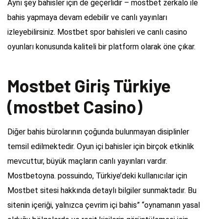
Aynı şey bahisler için de geçerlidir – mostbet zerkalo ile
bahis yapmaya devam edebilir ve canlı yayınları
izleyebilirsiniz. Mostbet spor bahisleri ve canlı casino
oyunları konusunda kaliteli bir platform olarak öne çıkar.
Mostbet Giriş Türkiye
(mostbet Casino)
Diğer bahis bürolarının çoğunda bulunmayan disiplinler
temsil edilmektedir. Oyun içi bahisler için birçok etkinlik
mevcuttur, büyük maçların canlı yayınları vardır.
Mostbetoyna. possuindo, Türkiye’deki kullanıcılar için
Mostbet sitesi hakkında detaylı bilgiler sunmaktadır. Bu
sitenin içeriği, yalnızca çevrim içi bahis” “oynamanın yasal