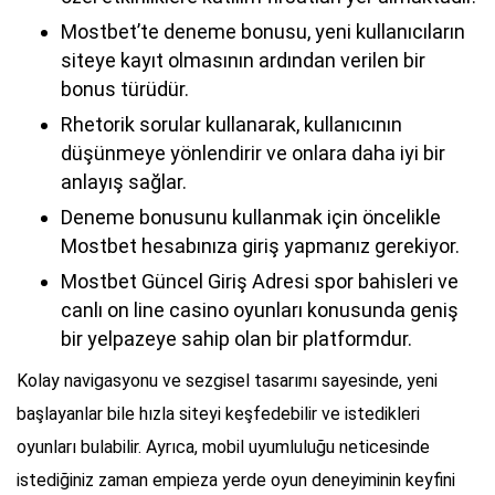
Mostbet’te deneme bonusu, yeni kullanıcıların
siteye kayıt olmasının ardından verilen bir
bonus türüdür.
Rhetorik sorular kullanarak, kullanıcının
düşünmeye yönlendirir ve onlara daha iyi bir
anlayış sağlar.
Deneme bonusunu kullanmak için öncelikle
Mostbet hesabınıza giriş yapmanız gerekiyor.
Mostbet Güncel Giriş Adresi spor bahisleri ve
canlı on line casino oyunları konusunda geniş
bir yelpazeye sahip olan bir platformdur.
Kolay navigasyonu ve sezgisel tasarımı sayesinde, yeni
başlayanlar bile hızla siteyi keşfedebilir ve istedikleri
oyunları bulabilir. Ayrıca, mobil uyumluluğu neticesinde
istediğiniz zaman empieza yerde oyun deneyiminin keyfini