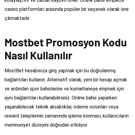
kolaylaştırır ve zaman kaybını önler. Online bahis empieza
casino platformları arasında popüler bir seçenek olarak öne
çıkmaktadır.
Mostbet Promosyon Kodu
Nasıl Kullanılır
MostBet hesabınıza giriş yapmak için bu doğrulanmış
bağlantıları kullanın. Alternatif olarak, yeni bir hesap açmak
ve ardından spor bahislerine ve kumarhaneye erişmek için
aynı bağlantıları kullanabilirsiniz. Online bahis yaparken
yaşanabilecek teknik aksaklıklar, ödeme sorunları veya
reward taleplerinin zamanında işleme konması, kullanıcıların
memnuniyet düzeyini doğrudan etkiliyor.