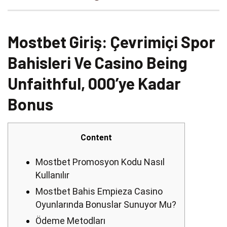
Mostbet Giriş: Çevrimiçi Spor
Bahisleri Ve Casino Being
Unfaithful, 000’ye Kadar
Bonus
Content
Mostbet Promosyon Kodu Nasıl
Kullanılır
Mostbet Bahis Empieza Casino
Oyunlarında Bonuslar Sunuyor Mu?
Ödeme Metodları