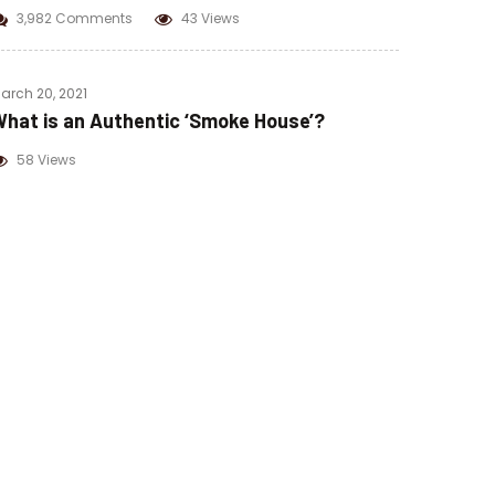
3,982 Comments
43 Views
arch 20, 2021
hat is an Authentic ‘Smoke House’?
58 Views