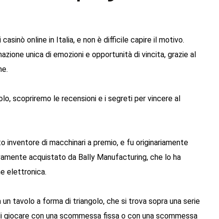
 casinò online in Italia, e non è difficile capire il motivo.
zione unica di emozioni e opportunità di vincita, grazie al
ne.
o, scopriremo le recensioni e i segreti per vincere al
to inventore di macchinari a premio, e fu originariamente
vamente acquistato da Bally Manufacturing, che lo ha
ne elettronica.
a un tavolo a forma di triangolo, che si trova sopra una serie
e di giocare con una scommessa fissa o con una scommessa