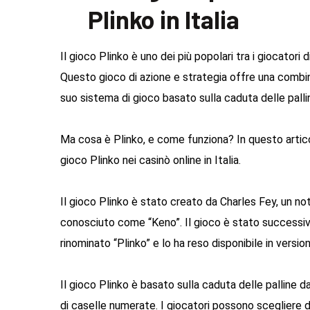
Plinko in Italia
Il gioco Plinko è uno dei più popolari tra i giocatori di
Questo gioco di azione e strategia offre una combina
suo sistema di gioco basato sulla caduta delle palli
Ma cosa è Plinko, e come funziona? In questo articol
gioco Plinko nei casinò online in Italia.
Il gioco Plinko è stato creato da Charles Fey, un no
conosciuto come “Keno”. Il gioco è stato successi
rinominato “Plinko” e lo ha reso disponibile in versio
Il gioco Plinko è basato sulla caduta delle palline d
di caselle numerate. I giocatori possono sceglier