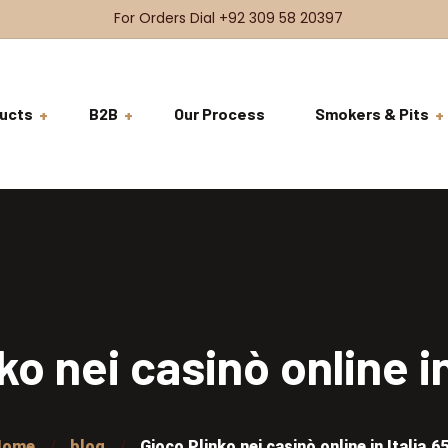
For Orders Dial +92 309 58 20397
ucts
B2B
Our Process
Smokers & Pits
BDSH Raw Meat
VRFS
Beef
BDSH Signature Meat
Brisket
Ready to Co
VRFS
Beef Steaks
Ribs
Tenderloin
Ready to Ser
Burgers & Sandwiches
Short Ribs
Rib Eye
Coming Soon
ko nei casinò online in
Chicken
Cheeks
T-Bone
Whole Chicken
Salads
Tomahawk
Breast Fillets
Beef Salad
Home
blog
Gioco Plinko nei casinò online in Italia.6