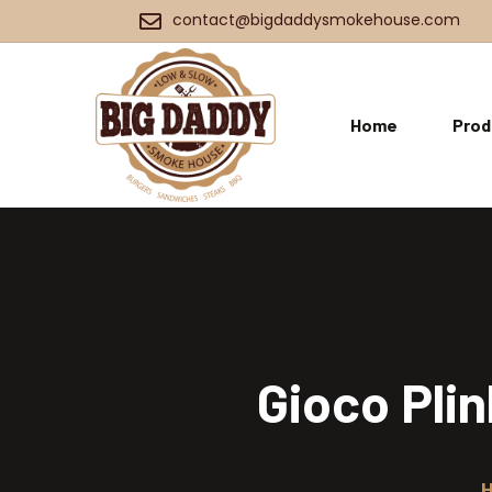
contact@bigdaddysmokehouse.com
Home
Prod
Gioco Plin