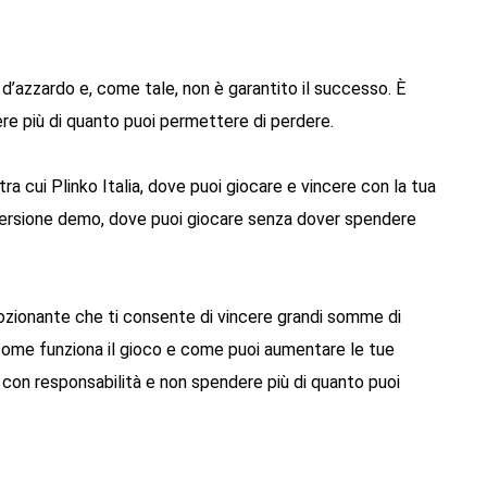
 d’azzardo e, come tale, non è garantito il successo. È
re più di quanto puoi permettere di perdere.
e, tra cui Plinko Italia, dove puoi giocare e vincere con la tua
la versione demo, dove puoi giocare senza dover spendere
emozionante che ti consente di vincere grandi somme di
 come funziona il gioco e come puoi aumentare le tue
a con responsabilità e non spendere più di quanto puoi