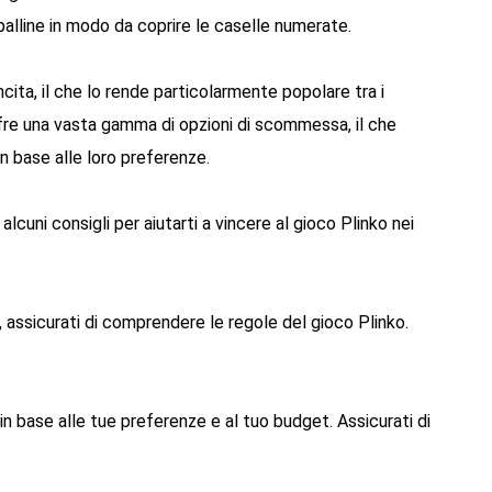
e palline in modo da coprire le caselle numerate.
ncita, il che lo rende particolarmente popolare tra i
o offre una vasta gamma di opzioni di scommessa, il che
in base alle loro preferenze.
cuni consigli per aiutarti a vincere al gioco Plinko nei
e, assicurati di comprendere le regole del gioco Plinko.
 base alle tue preferenze e al tuo budget. Assicurati di