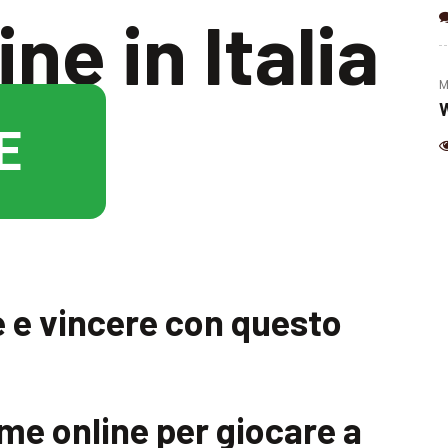
(Jalapeno & Cheese)
ne in Italia
M
W
E
 e vincere con questo
rme online per giocare a