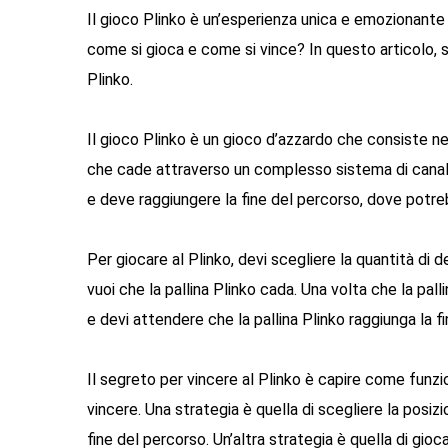
Il gioco Plinko è un’esperienza unica e emozionante
come si gioca e come si vince? In questo articolo, s
Plinko.
Il gioco Plinko è un gioco d’azzardo che consiste nell
che cade attraverso un complesso sistema di canali e
e deve raggiungere la fine del percorso, dove potr
Per giocare al Plinko, devi scegliere la quantità di 
vuoi che la pallina Plinko cada. Una volta che la pall
e devi attendere che la pallina Plinko raggiunga la f
Il segreto per vincere al Plinko è capire come funz
vincere. Una strategia è quella di scegliere la posizi
fine del percorso. Un’altra strategia è quella di gi