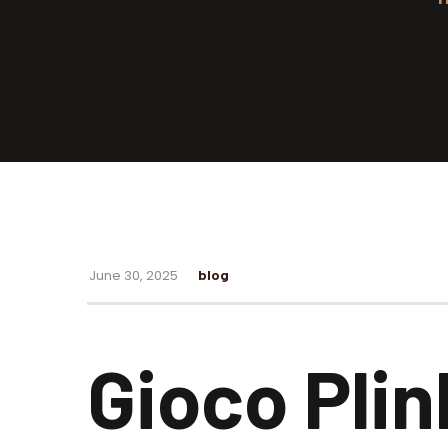
June 30, 2025
blog
Gioco Plin