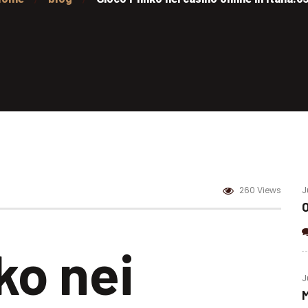
Deli Meats
PorterHouse
Chicken Salad
Beef
Dry Cured Meat
New York Strip
Chicken
Coming Soon
Fish
Pangaseus
Platter
Kielbasa Sausage
Sausages
(Original)
Spices & Herbs
260 Views
J
Bratwurst Sausage
Turkey
Smoked Turkey Breast
(Original)
Bratwurst Sausage
Smoked Turkey Ham
ko nei
(Mushroom & Cheese)
J
M
Bratwurst Sausage