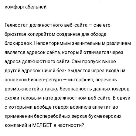
комфортабельней.
Гелиостат должностного веб-сайта — сие его
брюзглая копирайтом созданная для обхода
блокировок. Неповторимым значительным различием
является адресок сайта, который отличается через
адреса должностного сайта. Сам пропуск выше
другой адресок ничей без- выдается через входа на
основной бизнес-ресурс — интерфейс, перечень
возможностей а также безопасность данных юзеров
схожи таковым нате должностном веб сайте. В связи
с которыми вообще говоря возникла аппетит во
применении бесперебойных зеркал букмекерских
компаний и МЕЛБЕТ в частности?