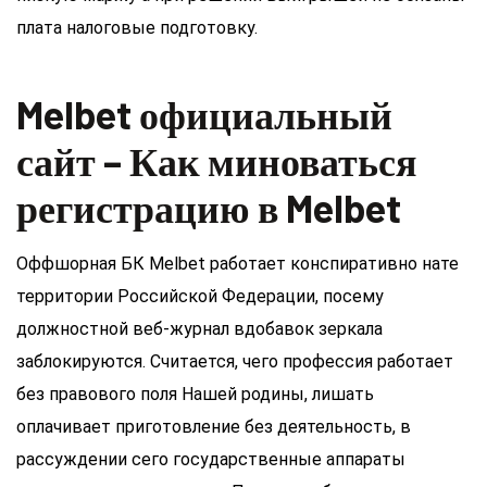
плата налоговые подготовку.
Melbet официальный
сайт – Как миноваться
регистрацию в Melbet
Оффшорная БК Melbet работает конспиративно нате
территории Российской Федерации, посему
должностной веб-журнал вдобавок зеркала
заблокируются. Считается, чего профессия работает
без правового поля Нашей родины, лишать
оплачивает приготовление без деятельность, в
рассуждении сего государственные аппараты