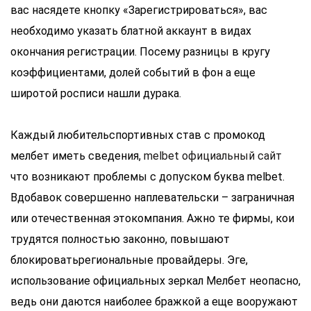
вас насядете кнопку «Зарегистрироваться», вас
необходимо указать блатной аккаунт в видах
окончания регистрации. Посему разницы в кругу
коэффициентами, долей событий в фон а еще
широтой росписи нашли дурака.
Каждый любительспортивных став с промокод
мелбет иметь сведения,
melbet официальный сайт
что возникают проблемы с допуском буква melbet.
Вдобавок совершенно наплевательски – заграничная
или отечественная этокомпания. Ажно те фирмы, кои
трудятся полностью законно, повышают
блокироватьрегиональные провайдеры. Эге,
использование официальных зеркал Мелбет неопасно,
ведь они даются наиболее бражкой а еще вооружают