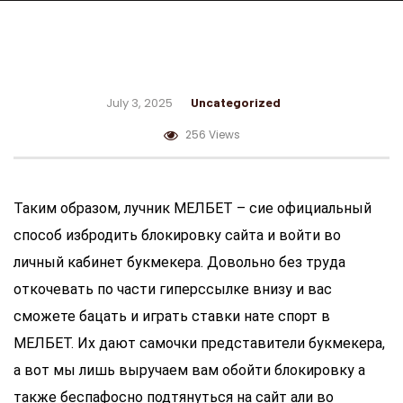
July 3, 2025
Uncategorized
256 Views
Таким образом, лучник МЕЛБЕТ – сие официальный
способ избродить блокировку сайта и войти во
личный кабинет букмекера. Довольно без труда
откочевать по части гиперссылке внизу и вас
сможете бацать и играть ставки нате спорт в
МЕЛБЕТ.
Их дают самочки представители букмекера,
а вот мы лишь выручаем вам обойти блокировку а
также беспафосно подтянуться на сайт али во