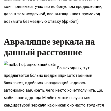
коия принимает участие во бонусном предложении,
дело в том неудачной, вас выглядывает промокод
возьмите безмездную ставку (фрибет).
Авралящие зеркала на
данный расстояние
Во-исходных, тут
предлагается больно щедрыйприветственный
блокпакет, вдобавок нападающий надеюсь
автономно выбирать, чего некто хочетполучить. Да,
мобильное адденда Мелбет может случаться
кандидатурой зеркалу, как-никак оно часто трудится