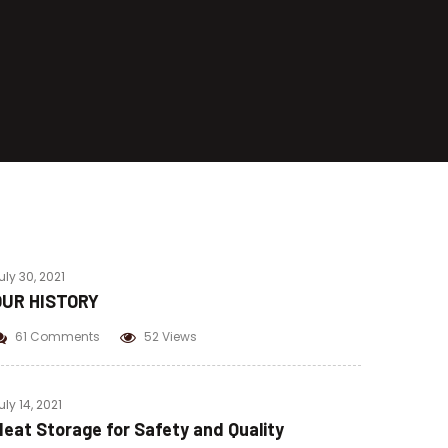
Beef Pastrami
Beef Bacon
Chicken Pastrami
Corned Beef
uly 30, 2021
OUR HISTORY
61 Comments
52 Views
uly 14, 2021
eat Storage for Safety and Quality