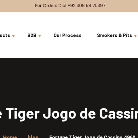
For Orders Dial +92 309 58 20397
ucts
B2B
Our Process
Smokers & Pits
BDSH Raw Meat
VRFS
Beef
BDSH Signature Meat
Brisket
Ready to Co
VRFS
Beef Steaks
Ribs
Tenderloin
Ready to Ser
Burgers & Sandwiches
Short Ribs
Rib Eye
Coming Soon
 Tiger Jogo de Cass
Chicken
Cheeks
T-Bone
Whole Chicken
Salads
Tomahawk
Breast Fillets
Beef Salad
Home
blog
Fortune Tiger Jogo de Cassino.4960