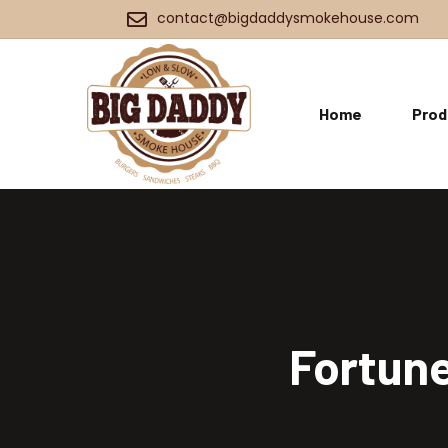
contact@bigdaddysmokehouse.com
Home
Prod
Fortune