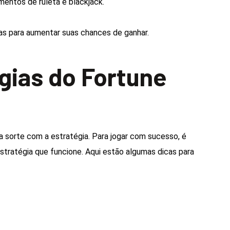
mentos de ruleta e blackjack.
as para aumentar suas chances de ganhar.
gias do Fortune
a sorte com a estratégia. Para jogar com sucesso, é
stratégia que funcione. Aqui estão algumas dicas para