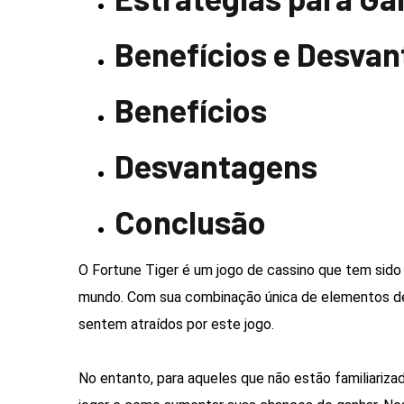
Benefícios e Desvan
Benefícios
Desvantagens
Conclusão
O Fortune Tiger é um jogo de cassino que tem sido
mundo. Com sua combinação única de elementos de a
sentem atraídos por este jogo.
No entanto, para aqueles que não estão familiariza