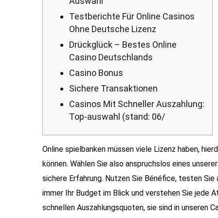
Auswahl
Testberichte Für Online Casinos
Ohne Deutsche Lizenz
Drückglück – Bestes Online
Casino Deutschlands
Casino Bonus
Sichere Transaktionen
Casinos Mit Schneller Auszahlung:
Top-auswahl (stand: 06/
Online spielbanken müssen viele Lizenz haben, hierd
können. Wählen Sie also anspruchslos eines unserer 
sichere Erfahrung. Nutzen Sie Bénéfice, testen Sie
immer Ihr Budget im Blick und verstehen Sie jede Att
schnellen Auszahlungsquoten, sie sind in unseren C