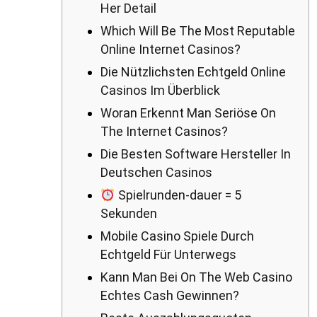
Her Detail
Which Will Be The Most Reputable
Online Internet Casinos?
Die Nützlichsten Echtgeld Online
Casinos Im Überblick
Woran Erkennt Man Seriöse On
The Internet Casinos?
Die Besten Software Hersteller In
Deutschen Casinos
Spielrunden-dauer = 5
Sekunden
Mobile Casino Spiele Durch
Echtgeld Für Unterwegs
Kann Man Bei On The Web Casino
Echtes Cash Gewinnen?