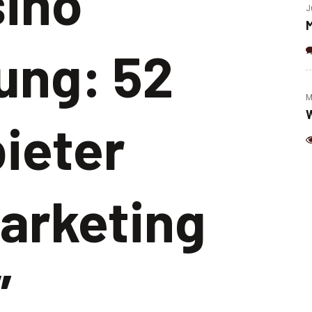
sino
(Jalapeno & Cheese)
J
M
ung: 52
M
W
ieter
Marketing
″