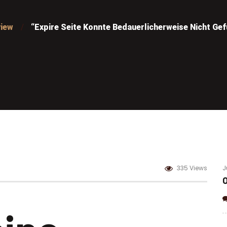
Deli Meats
PorterHouse
Chicken Salad
Beef
iew
“Expire Seite Konnte Bedauerlicherweise Nicht G
Dry Cured Meat
New York Strip
Chicken
Coming Soon
Fish
Pangaseus
Platter
Kielbasa Sausage
Sausages
(Original)
Spices & Herbs
Bratwurst Sausage
Turkey
Smoked Turkey Breast
(Original)
335 Views
J
Bratwurst Sausage
Smoked Turkey Ham
(Mushroom & Cheese)
Bratwurst Sausage