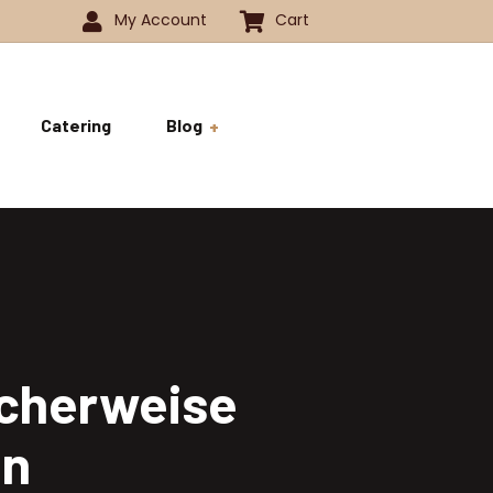
My Account
Cart
Catering
Blog
 -1350
History
ok
 -1800
Business and Pride
ve
icherweise
en