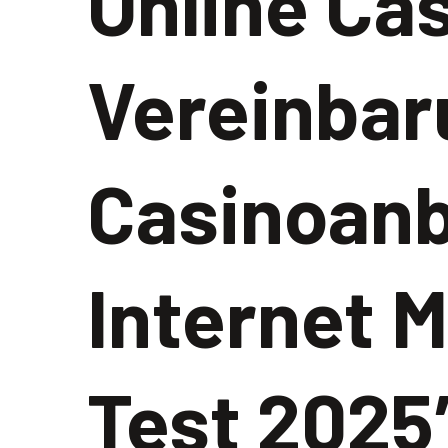
Online Ca
Vereinbar
Casinoanb
Internet 
Test 2025