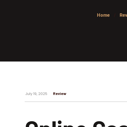
Home
Rev
July 19, 2025
Review