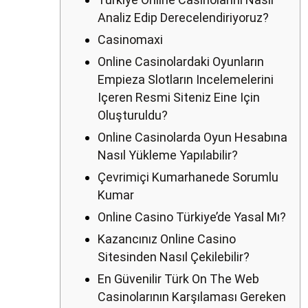
Analiz Edip Derecelendiriyoruz?
Casinomaxi
Online Casinolardaki Oyunların
Empieza Slotların Incelemelerini
Içeren Resmi Siteniz Eine Için
Oluşturuldu?
Online Casinolarda Oyun Hesabına
Nasıl Yükleme Yapılabilir?
Çevrimiçi Kumarhanede Sorumlu
Kumar
Online Casino Türkiye’de Yasal Mı?
Kazancınız Online Casino
Sitesinden Nasıl Çekilebilir?
En Güvenilir Türk On The Web
Casinolarının Karşılaması Gereken