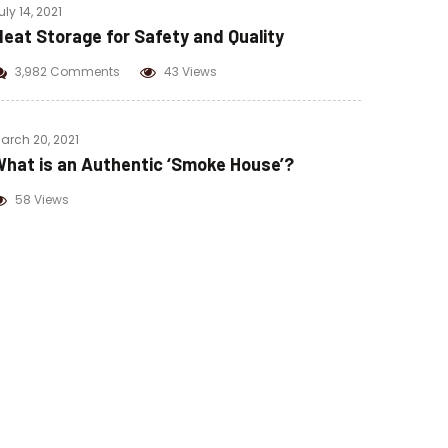
uly 14, 2021
eat Storage for Safety and Quality
3,982 Comments
43 Views
arch 20, 2021
hat is an Authentic ‘Smoke House’?
58 Views