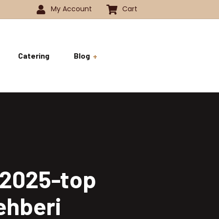
My Account
Cart
Catering
Blog
 -1350
History
ok
 -1800
Business and Pride
ve
r 2025-top
ehberi