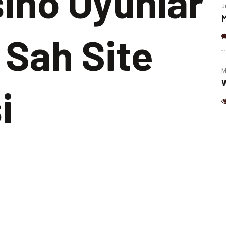
sino Oyunlar
(Jalapeno & Cheese)
J
M
, Sah Site
M
W
i