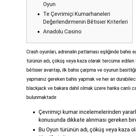
Oyun
Te Çevrimiçi Kumarhaneleri
Değerlendirmenin Bêtisier Kriterleri
Anadolu Casino
Crash oyunları, adrenalin patlaması eşliğinde bahis 
türünün adı, çöküş veya kaza olarak tercüme edilen İng
bêtisier avantajı, ilk bahsi çarpma ve oyunun basitliği
yapmanız gereken bahis yapmak ve her an durabilecek
blackjack ve bakara dahil olmak üzere harika canlı c
bulunmaktadır.
Çevrimiçi kumar incelemelerinden yara
konusunda dikkate alınması gereken birç
Bu Oyun türünün adı, çöküş veya kaza ola