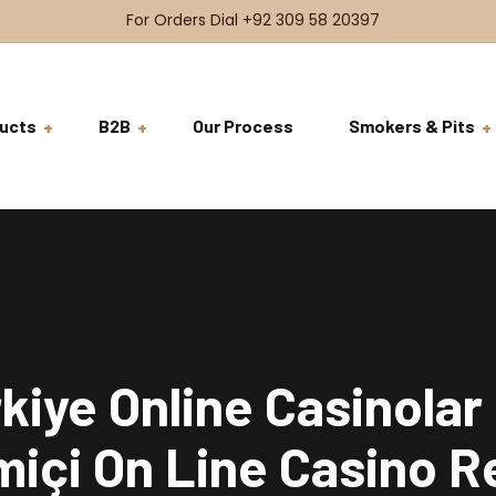
For Orders Dial +92 309 58 20397
ucts
B2B
Our Process
Smokers & Pits
BDSH Raw Meat
VRFS
Beef
BDSH Signature Meat
Brisket
Ready to Co
VRFS
Beef Steaks
Ribs
Tenderloin
Ready to Ser
Burgers & Sandwiches
Short Ribs
Rib Eye
Coming Soon
ürkiye Online Casinola
Chicken
Cheeks
T-Bone
Whole Chicken
miçi On Line Casino R
Salads
Tomahawk
Breast Fillets
Beef Salad