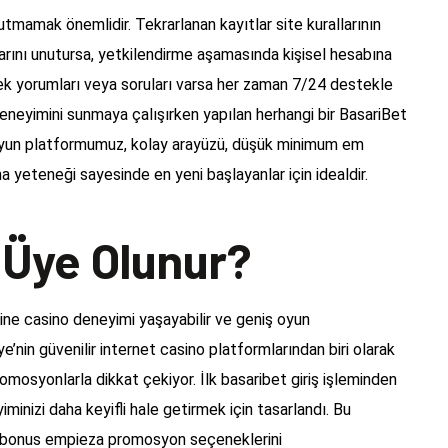
nutmamak önemlidir. Tekrarlanan kayıtlar site kurallarının
ılarını unutursa, yetkilendirme aşamasında kişisel hesabına
rin ek yorumları veya soruları varsa her zaman 7/24 destekle
 deneyimini sunmaya çalışırken yapılan herhangi bir BasariBet
 Oyun platformumuz, kolay arayüzü, düşük minimum em
eteneği sayesinde en yeni başlayanlar için idealdir.
 Üye Olunur?
 online casino deneyimi yaşayabilir ve geniş oyun
ye’nin güvenilir internet casino platformlarından biri olarak
mosyonlarla dikkat çekiyor. İlk basaribet giriş işleminden
iminizi daha keyifli hale getirmek için tasarlandı. Bu
a bonus empieza promosyon seçeneklerini