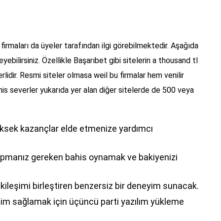
irmaları da üyeler tarafından ilgi görebilmektedir. Aşağıda
yebilirsiniz. Özellikle Başarıbet gibi sitelerin a thousand tl
idir. Resmi siteler olmasa weil bu firmalar hem venilir
is severler yukarıda yer alan diğer sitelerde de 500 veya
üksek kazançlar elde etmenize yardımcı
apmanız gereken bahis oynamak ve bakiyenizi
kileşimi birleştiren benzersiz bir deneyim sunacak.
rişim sağlamak için üçüncü parti yazılım yükleme