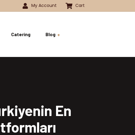
My Account
Cart
Catering
Blog
 -1350
History
ok
 -1800
Business and Pride
ve
ürkiyenin En
tformları