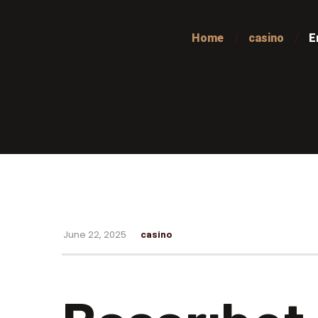
Home
casino
E
June 22, 2025
casino