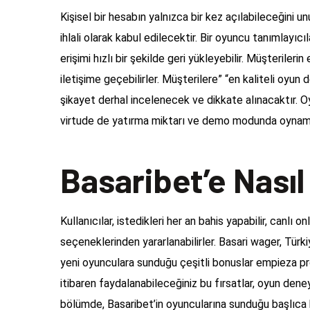
Kişisel bir hesabın yalnızca bir kez açılabileceğini u
ihlali olarak kabul edilecektir. Bir oyuncu tanımlayıc
erişimi hızlı bir şekilde geri yükleyebilir. Müşterile
iletişime geçebilirler. Müşterilere” “en kaliteli oyun
şikayet derhal incelenecek ve dikkate alınacaktır.
virtude de yatırma miktarı ve demo modunda oynama y
Basaribet’e Nasıl
Kullanıcılar, istedikleri her an bahis yapabilir, canlı
seçeneklerinden yararlanabilirler. Basari wager, Türki
yeni oyunculara sunduğu çeşitli bonuslar empieza pro
itibaren faydalanabileceğiniz bu fırsatlar, oyun deney
bölümde, Basaribet’in oyuncularına sunduğu başlıc