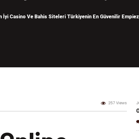
Deli Meats
PorterHouse
Chicken Salad
Beef
n İyi Casino Ve Bahis Siteleri Türkiyenin En Güvenilir Empie
Dry Cured Meat
New York Strip
Chicken
Coming Soon
Fish
Pangaseus
Platter
Kielbasa Sausage
Sausages
(Original)
Spices & Herbs
Bratwurst Sausage
Turkey
Smoked Turkey Breast
(Original)
257 Views
J
Bratwurst Sausage
Smoked Turkey Ham
(Mushroom & Cheese)
Bratwurst Sausage