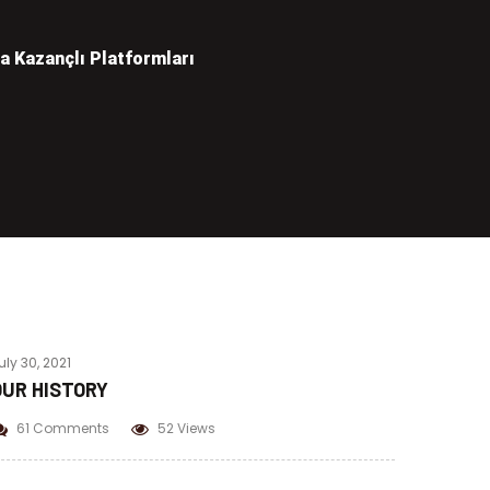
Beef Pastrami
za Kazançlı Platformları
Beef Bacon
Chicken Pastrami
Corned Beef
uly 30, 2021
OUR HISTORY
61 Comments
52 Views