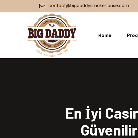
contact@bigdaddysmokehouse.com
Home
Prod
En İyi Cas
Güvenili