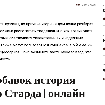
(Jalapeno & Cheese)
235 Views
J
ть аржаны, по причине игорный дом полно разбирать
 обмана располагать сведениями, а как возликовать
J
ами, обеспечивая увлекательный и надёжный
M
 также могут пользоваться кэшбеком в объеме 7%
кцессорная шанс возыметь часть монета взад, что
ности.
M
W
обавок история
 Старда | онлайн