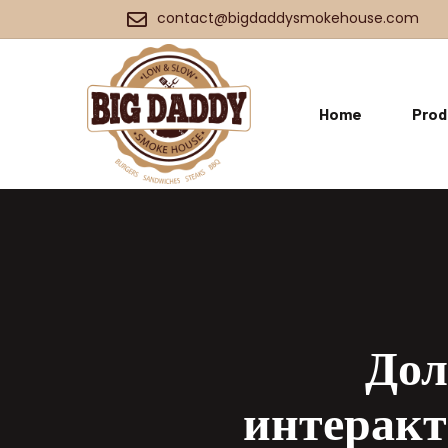
contact@bigdaddysmokehouse.com
Home
Prod
Дол
интеракт