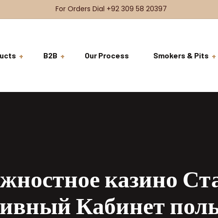
For Orders Dial +92 309 58 20397
ucts
B2B
Our Process
Smokers & Pits
BDSH Raw Meat
VRFS
Beef
BDSH Signature Meat
Brisket
Ready to Co
VRFS
Beef Steaks
Ribs
Tenderloin
Ready to Ser
Burgers & Sandwiches
Short Ribs
Rib Eye
Coming Soon
жностное казино Ст
Chicken
Cheeks
T-Bone
Whole Chicken
ивный Кабинет поль
Salads
Tomahawk
Breast Fillets
Beef Salad