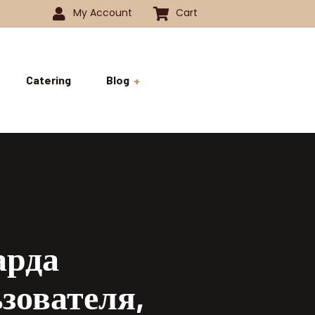
My Account
Cart
Catering
Blog
 -1350
History
ok
 -1800
Business and Pride
ve
арда
зователя,