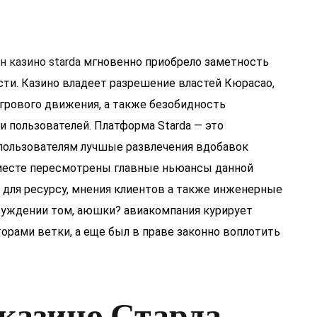
н казино starda
мгновенно приобрело заметность
сти. Казино владеет разрешение властей Кюрасао,
игрового движения, а также безобидность
пользователей. Платформа Starda — это
пользователям лучшые развлечения вдобавок
месте пересмотрены главные ньюансы данной
для ресурсу, мнения клиентов а также инженерные
ссуждении том, аюшки? авиакомпания курирует
орами ветки, а еще был в праве законно воплотить
 казино Старда