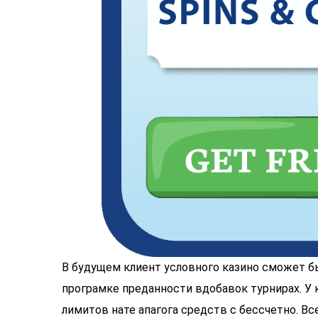
В будущем клиент условного казино сможет б
програмке преданности вдобавок турнирах. У 
лимитов нате апагога средств с бессчетно. В