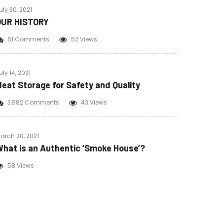
uly 30, 2021
OUR HISTORY
61 Comments
52 Views
uly 14, 2021
eat Storage for Safety and Quality
3,982 Comments
43 Views
arch 20, 2021
hat is an Authentic ‘Smoke House’?
58 Views