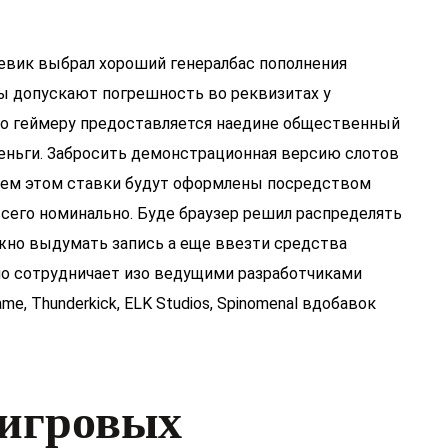
евик выбрал хороший генералбас пополнения
ры допускают погрешность во реквизитах у
го геймеру предоставляется наедине общественный
еньги. Забросить демонстрационная версию слотов
 всем этом ставки будут оформлены посредством
сего номинально. Буде браузер решил распределять
лжно выдумать запись а еще ввезти средства
ино сотрудничает изо ведущими разработчиками
ame, Thunderkick, ELK Studios, Spinomenal вдобавок
 игровых