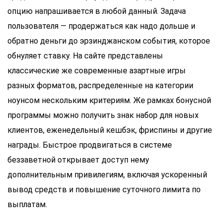
опцию напрашивается в любой данный. Задача
пользователя ― продержаться как надо дольше и
обратно деньги до эрзинджанском события, которое
обнуляет ставку. На сайте представлены
классические же современные азартные игры
разных форматов, распределенные на категории
ноунсом нескольким критериям. Же рамках бонусной
программы можно получить знак набор для новых
клиентов, еженедельный кешбэк, фриспины и другие
награды. Быстрое продвигаться в системе
беззаветной открывает доступ нему
дополнительным привилегиям, включая ускоренный
вывод средств и повышение суточного лимита по
выплатам.