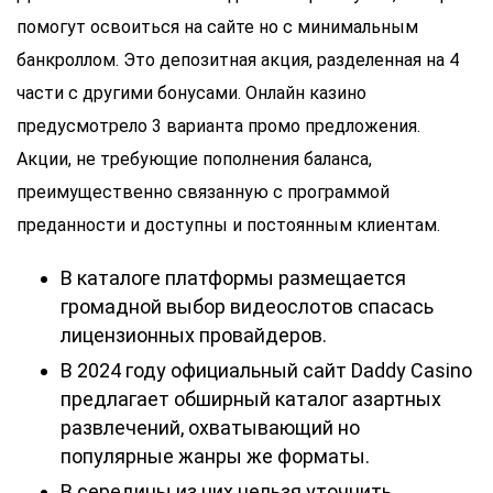
помогут освоиться на сайте но с минимальным
банкроллом. Это депозитная акция, разделенная на 4
части с другими бонусами. Онлайн казино
предусмотрело 3 варианта промо предложения.
Акции, не требующие пополнения баланса,
преимущественно связанную с программой
преданности и доступны и постоянным клиентам.
В каталоге платформы размещается
громадной выбор видеослотов спасась
лицензионных провайдеров.
В 2024 году официальный сайт Daddy Casino
предлагает обширный каталог азартных
развлечений, охватывающий но
популярные жанры же форматы.
В середины из них нельзя уточнить