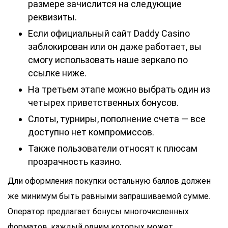
размере зачислится на следующие
реквизиты.
Если официальный сайт Daddy Casino
заблокирован или он даже работает, вы
смогу использовать наше зеркало по
ссылке ниже.
На третьем этапе можно выбрать один из
четырех приветственных бонусов.
Слоты, турниры, пополнение счета — все
доступно нет компромиссов.
Также пользователи относят к плюсам
прозрачность казино.
Дли оформления покупки остальную баллов должен
же минимум быть равными запрашиваемой сумме.
Оператор предлагает бонусы многочисленных
форматов, каждый одним которых может