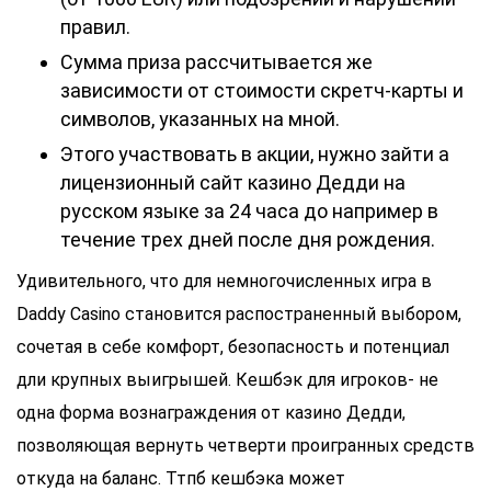
правил.
Сумма приза рассчитывается же
зависимости от стоимости скретч-карты и
символов, указанных на мной.
Этого участвовать в акции, нужно зайти а
лицензионный сайт казино Дедди на
русском языке за 24 часа до например в
течение трех дней после дня рождения.
Удивительного, что для немногочисленных игра в
Daddy Casino становится распостраненный выбором,
сочетая в себе комфорт, безопасность и потенциал
дли крупных выигрышей. Кешбэк для игроков- не
одна форма вознаграждения от казино Дедди,
позволяющая вернуть четверти проигранных средств
откуда на баланс. Ттпб кешбэка может