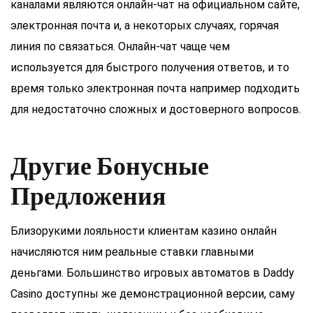
каналами являются онлайн-чат на официальном сайте,
электронная почта и, а некоторых случаях, горячая
линия по связаться. Онлайн-чат чаще чем
используется для быстрого получения ответов, и то
время только электронная почта например подходить
для недостаточно сложных и достоверного вопросов.
Другие Бонусные
Предложения
Близорукими лояльности клиентам казино онлайн
начисляются ним реальные ставки главными
деньгами. Большинство игровых автоматов в Daddy
Casino доступны же демонстрационной версии, саму