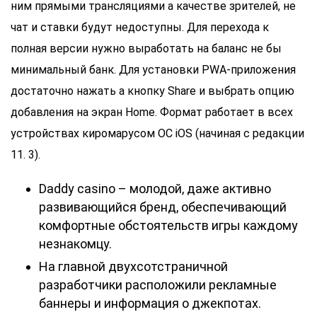
ним прямыми трансляциями а качестве зрителей, не
чат и ставки будут недоступны. Для перехода к
полная версии нужно выработать на баланс не бы
минимальный банк. Для установки PWA-приложения
достаточно нажать а кнопку Share и выбрать опцию
добавления на экран Home. Формат работает в всех
устройствах киромарусом ОС iOS (начиная с редакции
11. 3).
Daddy casino – молодой, даже активно
развивающийся бренд, обеспечивающий
комфортные обстоятельств игры каждому
незнакомцу.
На главной двухсотстраничной
разработчики расположили рекламные
баннеры и информация о джекпотах.