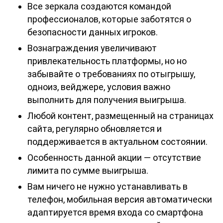
Все зеркала создаются командой
профессионалов, которые заботятся о
безопасности данных игроков.
Вознаграждения увеличивают
привлекательность платформы, но но
забывайте о требованиях по отыгрышу,
одноиз, вейджере, условия важно
выполнить для получения выигрыша.
Любой контент, размещенный на страницах
сайта, регулярно обновляется и
поддерживается в актуальном состоянии.
Особенность данной акции — отсутствие
лимита по сумме выигрыша.
Вам ничего не нужно устанавливать в
телефон, мобильная версия автоматически
адаптируется время входа со смартфона