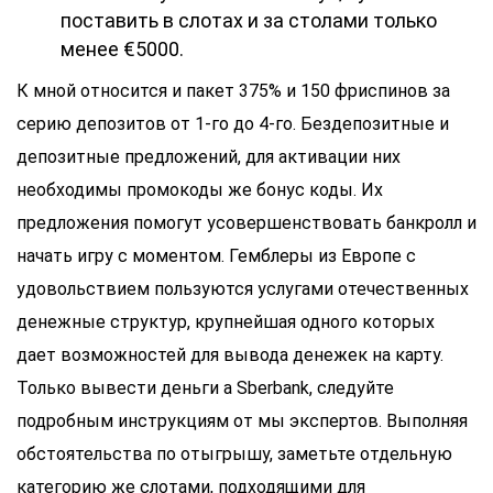
поставить в слотах и за столами только
менее €5000.
К мной относится и пакет 375% и 150 фриспинов за
серию депозитов от 1-го до 4-го. Бездепозитные и
депозитные предложений, для активации них
необходимы промокоды же бонус коды. Их
предложения помогут усовершенствовать банкролл и
начать игру с моментом. Гемблеры из Европе с
удовольствием пользуются услугами отечественных
денежные структур, крупнейшая одного которых
дает возможностей для вывода денежек на карту.
Только вывести деньги а Sberbank, следуйте
подробным инструкциям от мы экспертов. Выполняя
обстоятельства по отыгрышу, заметьте отдельную
категорию же слотами, подходящими для