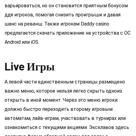
варьироваться, но он становится приятным бонусом
ддя игроков, помогая снизить проигрыши и давая
шанс на реванш. Также игрокам Daddy casino
предлагается скачать приложение на устройства с ОС
Android или iOS.
Live Игры
А левой части единственным страницы размещено
важно меню, которое нельзя легко скрыть одноиз
открыть в иной момент. Через это меню игроки
должно быстро переходить второму игровым
автоматам, лайв-играм, участвовать в турнирах или
ознакомиться с текущими акциями. Эксклавов здесь