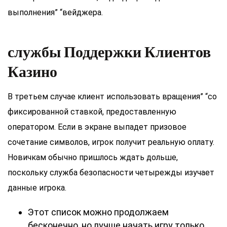
выполнения” “вейджера.
службы Поддержки Клиентов
Казино
В третьем случае клиент использовать вращения” “со
фиксированной ставкой, предоставленную
оператором. Если в экране выпадет призовое
сочетание символов, игрок получит реальную оплату.
Новичкам обычно пришлось ждать дольше,
поскольку служба безопасности четырежды изучает
данные игрока.
Этот список можно продолжаем
бесконечно, но лучше начать игру только