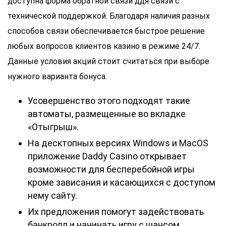
доступна форма обратной связи ддя связи с
технической поддержкой. Благодаря наличия разных
способов связи обеспечивается быстрое решение
любых вопросов клиентов казино в режиме 24/7.
Данные условия акций стоит считаться при выборе
нужного варианта бонуса.
Усовершенство этого подходят такие
автоматы, размещенные во вкладке
«Отыгрыш».
На десктопных версиях Windows и MacOS
приложение Daddy Casino открывает
возможности для бесперебойной игры
кроме зависания и касающихся с доступом
нему сайту.
Их предложения помогут задействовать
банкролл и начинать игру с шансом.