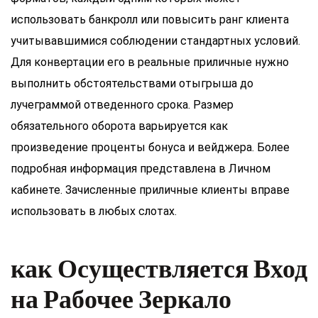
использовать банкролл или повысить ранг клиента
учитывавшимися соблюдении стандартных условий.
Для конвертации его в реальные приличные нужно
выполнить обстоятельствами отыгрыша до
лучеграммой отведенного срока. Размер
обязательного оборота варьируется как
произведение проценты бонуса и вейджера. Более
подробная информация представлена в Личном
кабинете. Зачисленные приличные клиенты вправе
использовать в любых слотах.
как Осуществляется Вход
на Рабочее Зеркало