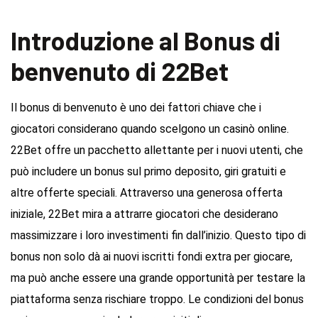
Introduzione al Bonus di
benvenuto di 22Bet
Il bonus di benvenuto è uno dei fattori chiave che i
giocatori considerano quando scelgono un casinò online.
22Bet offre un pacchetto allettante per i nuovi utenti, che
può includere un bonus sul primo deposito, giri gratuiti e
altre offerte speciali. Attraverso una generosa offerta
iniziale, 22Bet mira a attrarre giocatori che desiderano
massimizzare i loro investimenti fin dall’inizio. Questo tipo di
bonus non solo dà ai nuovi iscritti fondi extra per giocare,
ma può anche essere una grande opportunità per testare la
piattaforma senza rischiare troppo. Le condizioni del bonus