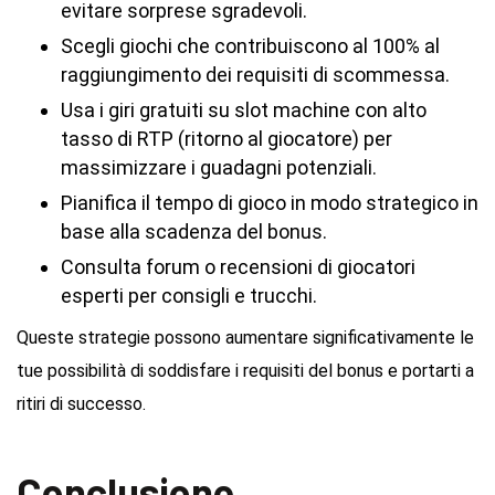
evitare sorprese sgradevoli.
Scegli giochi che contribuiscono al 100% al
raggiungimento dei requisiti di scommessa.
Usa i giri gratuiti su slot machine con alto
tasso di RTP (ritorno al giocatore) per
massimizzare i guadagni potenziali.
Pianifica il tempo di gioco in modo strategico in
base alla scadenza del bonus.
Consulta forum o recensioni di giocatori
esperti per consigli e trucchi.
Queste strategie possono aumentare significativamente le
tue possibilità di soddisfare i requisiti del bonus e portarti a
ritiri di successo.
Conclusione