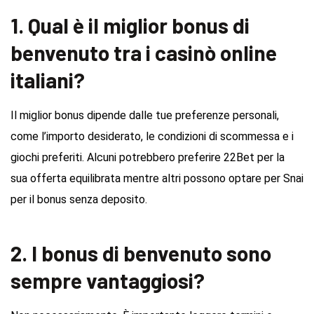
1. Qual è il miglior bonus di
benvenuto tra i casinò online
italiani?
Il miglior bonus dipende dalle tue preferenze personali,
come l’importo desiderato, le condizioni di scommessa e i
giochi preferiti. Alcuni potrebbero preferire 22Bet per la
sua offerta equilibrata mentre altri possono optare per Snai
per il bonus senza deposito.
2. I bonus di benvenuto sono
sempre vantaggiosi?