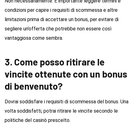
Non necessariamente. È importante leggere termini e
condizioni per capire i requisiti di scommessa e altre
limitazioni prima di accettare un bonus, per evitare di
segliere un’offerta che potrebbe non essere così
vantaggiosa come sembra.
3. Come posso ritirare le
vincite ottenute con un bonus
di benvenuto?
Dovrai soddisfare i requisiti di scommessa del bonus. Una
volta soddisfatti, potrai ritirare le vincite secondo le
politiche del casinò prescelto.