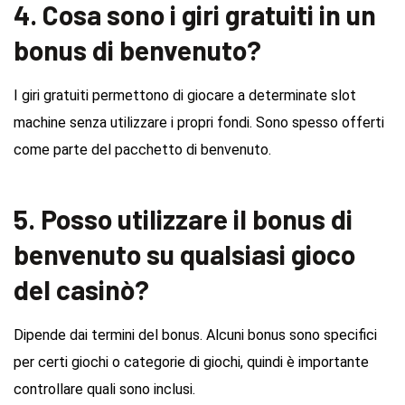
4. Cosa sono i giri gratuiti in un
bonus di benvenuto?
I giri gratuiti permettono di giocare a determinate slot
machine senza utilizzare i propri fondi. Sono spesso offerti
come parte del pacchetto di benvenuto.
5. Posso utilizzare il bonus di
benvenuto su qualsiasi gioco
del casinò?
Dipende dai termini del bonus. Alcuni bonus sono specifici
per certi giochi o categorie di giochi, quindi è importante
controllare quali sono inclusi.