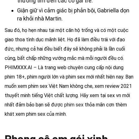
thường tìm đến các cô gái trẻ.
Giận giữ vì cảm giác bị phản bội, Gabriella dọn
ra khỏi nhà Martin.
Sau đó, họ hẹn nhau tại một căn hộ trống và có một cuộc
giao thoa tình dục mãnh liệt. Họ đã làm điều trái với đạo
đức, nhưng cả hai đều biết đây sẽ không phải là lần cuối
cùng, bất chấp những vướng mắc mà mỗi người đều có.
PHIMXXX.AI – Là trang web chuyên cung cấp nội dung
phim 18+, phim người lớn và phim sex mới nhất hiện nay. Bạn
muốn xem phim sex Việt Nam không che, xem review 2021
thuyết minh tiếng Việt chất lượng. Hãy xem tại sex vn mới
nhất đảm bảo bạn sẽ được
phim sex
thỏa mãn cơn thèm
khát xem phim sex của mình.
Phang cô em gái xinh