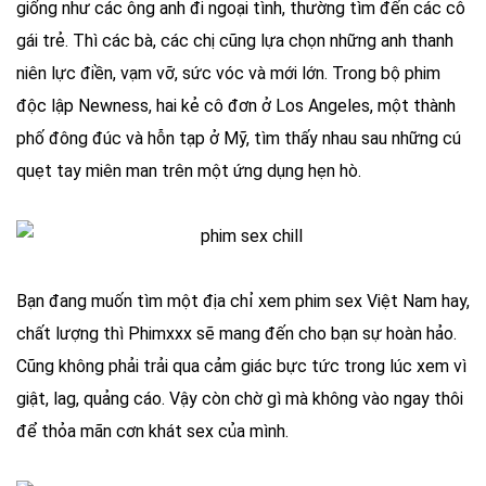
giống như các ông anh đi ngoại tình, thường tìm đến các cô
gái trẻ. Thì các bà, các chị cũng lựa chọn những anh thanh
niên lực điền, vạm vỡ, sức vóc và mới lớn. Trong bộ phim
độc lập Newness, hai kẻ cô đơn ở Los Angeles, một thành
phố đông đúc và hỗn tạp ở Mỹ, tìm thấy nhau sau những cú
quẹt tay miên man trên một ứng dụng hẹn hò.
Bạn đang muốn tìm một địa chỉ xem phim sex Việt Nam hay,
chất lượng thì Phimxxx sẽ mang đến cho bạn sự hoàn hảo.
Cũng không phải trải qua cảm giác bực tức trong lúc xem vì
giật, lag, quảng cáo. Vậy còn chờ gì mà không vào ngay thôi
để thỏa mãn cơn khát sex của mình.