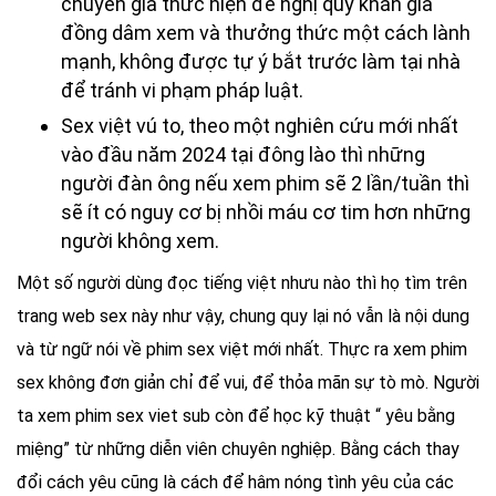
chuyên gia thưc hiện đề nghị quý khán giả
đồng dâm xem và thưởng thức một cách lành
mạnh, không được tự ý bắt trước làm tại nhà
để tránh vi phạm pháp luật.
Sex việt vú to, theo một nghiên cứu mới nhất
vào đầu năm 2024 tại đông lào thì những
người đàn ông nếu xem phim sẽ 2 lần/tuần thì
sẽ ít có nguy cơ bị nhồi máu cơ tim hơn những
người không xem.
Một số người dùng đọc tiếng việt nhưu nào thì họ tìm trên
trang web sex này như vậy, chung quy lại nó vẫn là nội dung
và từ ngữ nói về phim sex việt mới nhất. Thực ra xem phim
sex không đơn giản chỉ để vui, để thỏa mãn sự tò mò. Người
ta xem phim sex viet sub còn để học kỹ thuật “ yêu bằng
miệng” từ những diễn viên chuyên nghiệp. Bằng cách thay
đổi cách yêu cũng là cách để hâm nóng tình yêu của các