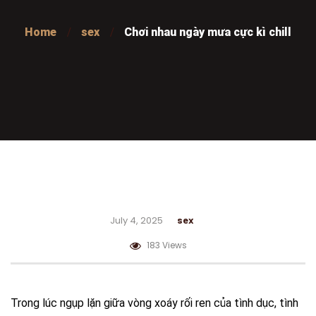
Home
sex
Chơi nhau ngày mưa cực kì chill
July 4, 2025
sex
183 Views
Trong lúc ngụp lặn giữa vòng xoáy rối ren của tình dục, tình