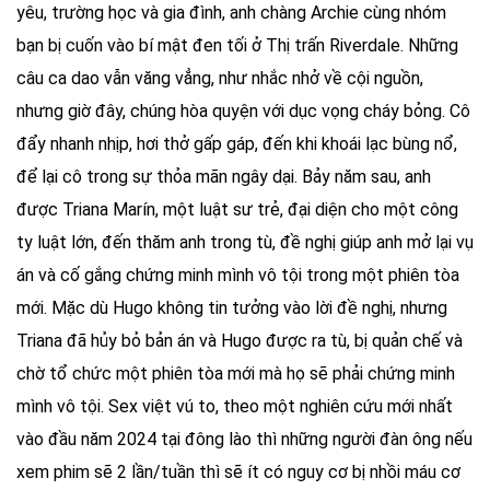
yêu, trường học và gia đình, anh chàng Archie cùng nhóm
bạn bị cuốn vào bí mật đen tối ở Thị trấn Riverdale. Những
câu ca dao vẫn văng vẳng, như nhắc nhở về cội nguồn,
nhưng giờ đây, chúng hòa quyện với dục vọng cháy bỏng. Cô
đẩy nhanh nhịp, hơi thở gấp gáp, đến khi khoái lạc bùng nổ,
để lại cô trong sự thỏa mãn ngây dại. Bảy năm sau, anh
được Triana Marín, một luật sư trẻ, đại diện cho một công
ty luật lớn, đến thăm anh trong tù, đề nghị giúp anh mở lại vụ
án và cố gắng chứng minh mình vô tội trong một phiên tòa
mới. Mặc dù Hugo không tin tưởng vào lời đề nghị, nhưng
Triana đã hủy bỏ bản án và Hugo được ra tù, bị quản chế và
chờ tổ chức một phiên tòa mới mà họ sẽ phải chứng minh
mình vô tội. Sex việt vú to, theo một nghiên cứu mới nhất
vào đầu năm 2024 tại đông lào thì những người đàn ông nếu
xem phim sẽ 2 lần/tuần thì sẽ ít có nguy cơ bị nhồi máu cơ