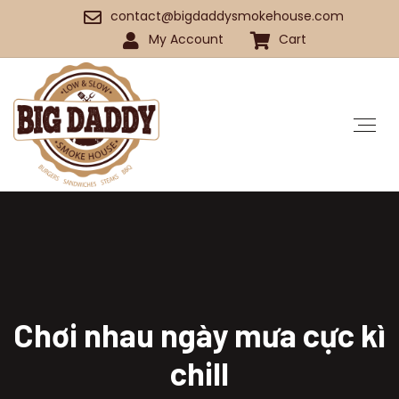
contact@bigdaddysmokehouse.com
My Account
Cart
Chơi nhau ngày mưa cực kì
chill