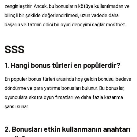
zenginleştirir. Ancak, bu bonusların kötüye kullanılmadan ve
bilinçli bir şekilde değerlendirilmesi, uzun vadede daha
başarılı ve tatmin edici bir oyun deneyimi sağlar
mostbet
.
SSS
1. Hangi bonus türleri en popülerdir?
En popüler bonus türleri arasında hoş geldin bonusu, bedava
döndürme ve para yatırma bonusları bulunur. Bu bonuslar,
oyunculara ekstra oyun fırsatları ve daha fazla kazanma
şansı sunar.
2. Bonusları etkin kullanmanın anahtarı