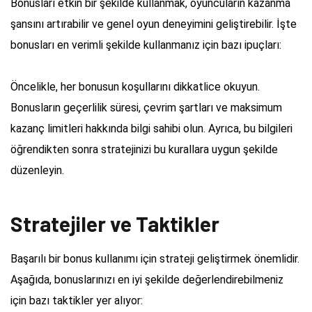
Bonusları etkin bir şekilde kullanmak, oyuncuların kazanma
şansını artırabilir ve genel oyun deneyimini geliştirebilir. İşte
bonusları en verimli şekilde kullanmanız için bazı ipuçları:
Öncelikle, her bonusun koşullarını dikkatlice okuyun.
Bonusların geçerlilik süresi, çevrim şartları ve maksimum
kazanç limitleri hakkında bilgi sahibi olun. Ayrıca, bu bilgileri
öğrendikten sonra stratejinizi bu kurallara uygun şekilde
düzenleyin.
Stratejiler ve Taktikler
Başarılı bir bonus kullanımı için strateji geliştirmek önemlidir.
Aşağıda, bonuslarınızı en iyi şekilde değerlendirebilmeniz
için bazı taktikler yer alıyor: