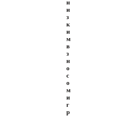
н
и
з
к
и
м
в
з
н
о
с
о
м
и
г
р