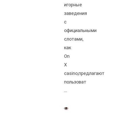
игорные
заведения
с
официальными
слотами,
как
On
X
casino,предлагают
пользоват
…