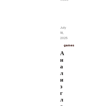
July
18,
2025
games
А
н
а
л
и
з
г
л
а