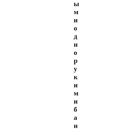
ы
м
и
о
д
н
о
р
у
к
и
м
и
б
а
н