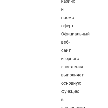
казино
и
промо
оферт
Официальный
веб-
сайт
игорного
заведения
выполняет
основную
функцию
в
завлечении