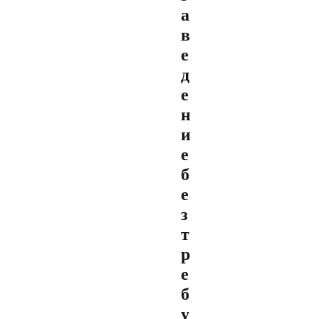
а
в
е
д
е
н
и
е
б
е
з
т
р
е
б
у