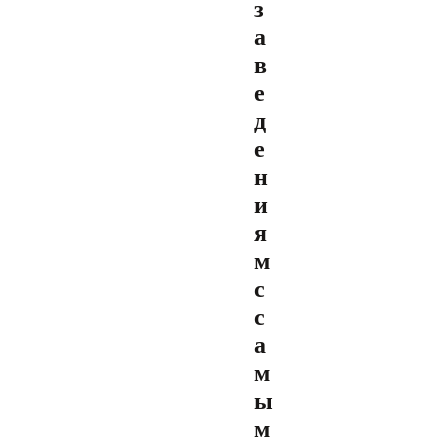
з
а
в
е
д
е
н
и
я
м
с
с
а
м
ы
м