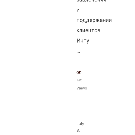
и
поддержании
клиентов.
Инту
…
195
Views
July
8,