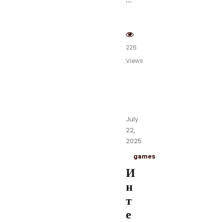
226
Views
July
22,
2025
games
И
н
т
е