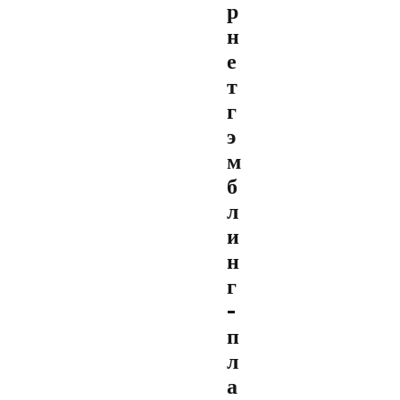
р
н
е
т
г
э
м
б
л
и
н
г
-
п
л
а