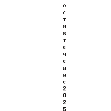
о
с
т
и
в
т
е
ч
е
н
и
е
2
0
2
5