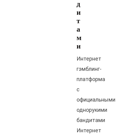
д
и
т
а
м
и
Интернет
гэмблинг-
платформа
с
официальными
однорукими
бандитами
Интернет