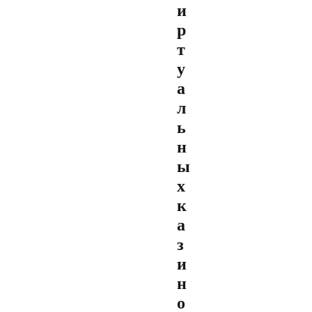
и
р
т
у
а
л
ь
н
ы
х
к
а
з
и
н
о