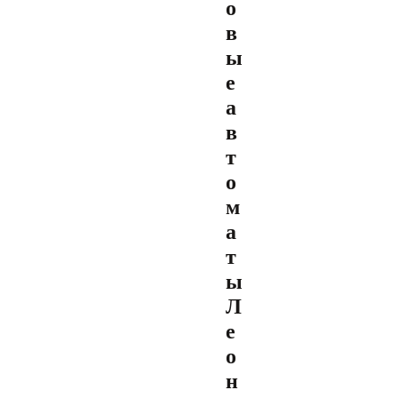
о
в
ы
е
а
в
т
о
м
а
т
ы
Л
е
о
н