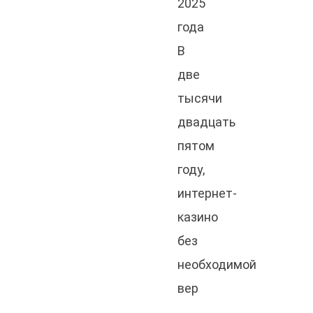
2025
года
В
две
тысячи
двадцать
пятом
году,
интернет-
казино
без
необходимой
вер
…