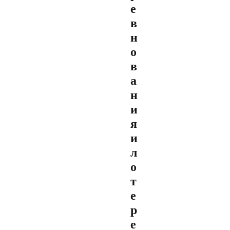
е
в
н
о
в
а
н
и
я
и
л
о
т
е
р
е