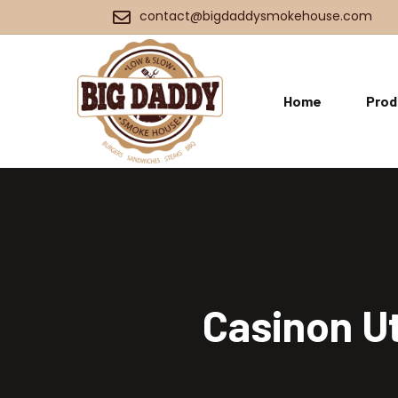
contact@bigdaddysmokehouse.com
Home
Prod
Casinon Ut