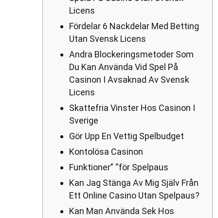
Licens
Fördelar 6 Nackdelar Med Betting
Utan Svensk Licens
Andra Blockeringsmetoder Som
Du Kan Använda Vid Spel På
Casinon I Avsaknad Av Svensk
Licens
Skattefria Vinster Hos Casinon I
Sverige
Gör Upp En Vettig Spelbudget
Kontolösa Casinon
Funktioner” “för Spelpaus
Kan Jag Stänga Av Mig Själv Från
Ett Online Casino Utan Spelpaus?
Kan Man Använda Sek Hos