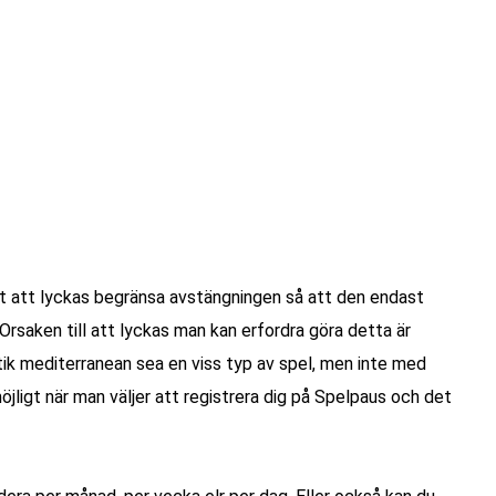
et att lyckas begränsa avstängningen så att den endast
 Orsaken till att lyckas man kan erfordra göra detta är
tik mediterranean sea en viss typ av spel, men inte med
jligt när man väljer att registrera dig på Spelpaus och det