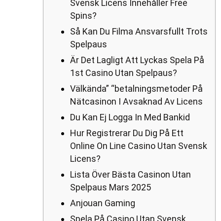
Svensk Licens Innehåller Free
Spins?
Så Kan Du Filma Ansvarsfullt Trots
Spelpaus
Är Det Lagligt Att Lyckas Spela På
1st Casino Utan Spelpaus?
Välkända” “betalningsmetoder På
Nätcasinon I Avsaknad Av Licens
Du Kan Ej Logga In Med Bankid
Hur Registrerar Du Dig På Ett
Online On Line Casino Utan Svensk
Licens?
Lista Över Bästa Casinon Utan
Spelpaus Mars 2025
Anjouan Gaming
Spela På Casino Utan Svensk