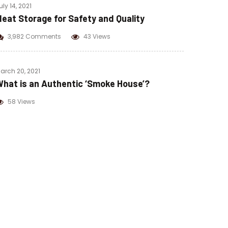
uly 14, 2021
eat Storage for Safety and Quality
3,982 Comments
43 Views
arch 20, 2021
hat is an Authentic ‘Smoke House’?
58 Views