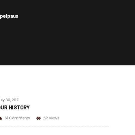
Beef Pastrami
Spelpaus
Beef Bacon
Chicken Pastrami
Corned Beef
uly 30, 2021
OUR HISTORY
61 Comments
52 Views