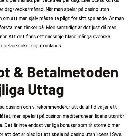
ndera per månad, per vecka elr per dag. Eller också kan du
per dag/vecka/månad. När man spelar på casino utan
n om att man själv måste ta pligt för sitt spelande. Är man
 första man tänker på. Men samtidigt är det just då man
vanor. Att det finns ett missnöje bland många svenska
a spelare söker sig utomlands.
not & Betalmetoden
liga Uttag
a casinon och vi rekommenderar att du alltid väljer ett
llåtet, men spelar i på casinon mediterranean licens utanför
a. Det är inte endast vanliga bonusar som är större o mer
 att det är olagligt att spela på casino utan licens i Swe,