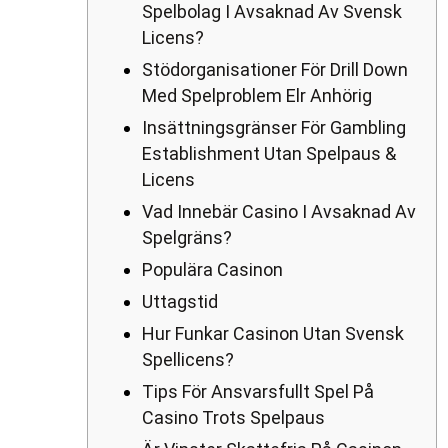
Spelbolag I Avsaknad Av Svensk
Licens?
Stödorganisationer För Drill Down
Med Spelproblem Elr Anhörig
Insättningsgränser För Gambling
Establishment Utan Spelpaus &
Licens
Vad Innebär Casino I Avsaknad Av
Spelgräns?
Populära Casinon
Uttagstid
Hur Funkar Casinon Utan Svensk
Spellicens?
Tips För Ansvarsfullt Spel På
Casino Trots Spelpaus