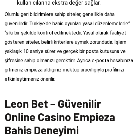
kullanıcılarına ekstra değer sağlar.
Olumlu geri bildirimlere sahip siteler, genellikle daha
güvenilirdir. Türkiye’de bahis oyunları yasal düzenlemelerle”
“sıkı bir şekilde kontrol edilmektedir. Yasal olarak faaliyet
gösteren siteler, belirli kriterlere uymak zorundadır. İşlem
yaklaşık 10 saniye sürer ve gerçek bir posta kutusuna ve
şifresine sahip olmanızı gerektirir. Ayrıca e-posta hesabınıza
gitmeniz empieza aldığınız mektup aracılığıyla profilinizi
etkinleştirmeniz önerilir.
Leon Bet – Güvenilir
Online Casino Empieza
Bahis Deneyimi