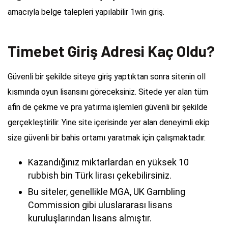
amacıyla belge talepleri yapılabilir
1win giriş
.
Timebet Giriş Adresi Kaç Oldu?
Güvenli bir şekilde siteye giriş yaptıktan sonra sitenin oll
kısmında oyun lisansını göreceksiniz. Sitede yer alan tüm
afin de çekme ve pra yatırma işlemleri güvenli bir şekilde
gerçekleştirilir. Yine site içerisinde yer alan deneyimli ekip
size güvenli bir bahis ortamı yaratmak için çalışmaktadır.
Kazandığınız miktarlardan en yüksek 10
rubbish bin Türk lirası çekebilirsiniz.
Bu siteler, genellikle MGA, UK Gambling
Commission gibi uluslararası lisans
kuruluşlarından lisans almıştır.