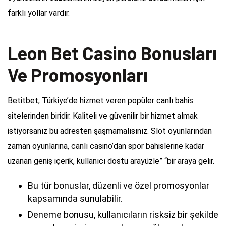
farklı yollar vardır.
Leon Bet Casino Bonusları
Ve Promosyonları
Betitbet, Türkiye’de hizmet veren popüler canlı bahis
sitelerinden biridir. Kaliteli ve güvenilir bir hizmet almak
istiyorsanız bu adresten şaşmamalısınız. Slot oyunlarından
zaman oyunlarına, canlı casino’dan spor bahislerine kadar
uzanan geniş içerik, kullanıcı dostu arayüzle” “bir araya gelir.
Bu tür bonuslar, düzenli ve özel promosyonlar
kapsamında sunulabilir.
Deneme bonusu, kullanıcıların risksiz bir şekilde