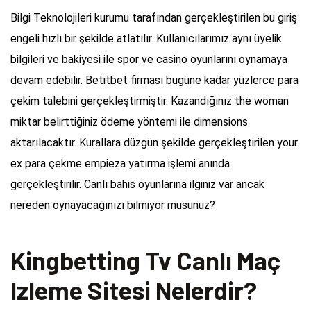
Bilgi Teknolojileri kurumu tarafından gerçekleştirilen bu giriş
engeli hızlı bir şekilde atlatılır. Kullanıcılarımız aynı üyelik
bilgileri ve bakiyesi ile spor ve casino oyunlarını oynamaya
devam edebilir. Betitbet firması bugüne kadar yüzlerce para
çekim talebini gerçekleştirmiştir. Kazandığınız the woman
miktar belirttiğiniz ödeme yöntemi ile dimensions
aktarılacaktır. Kurallara düzgün şekilde gerçekleştirilen your
ex para çekme empieza yatırma işlemi anında
gerçekleştirilir. Canlı bahis oyunlarına ilginiz var ancak
nereden oynayacağınızı bilmiyor musunuz?
Kingbetting Tv Canlı Maç
Izleme Sitesi Nelerdir?