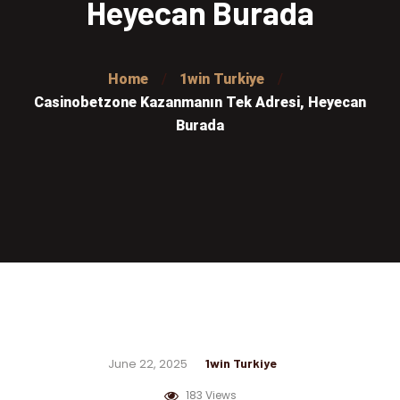
Heyecan Burada
Home
1win Turkiye
Casinobetzone Kazanmanın Tek Adresi, Heyecan
Burada
June 22, 2025
1win Turkiye
183 Views