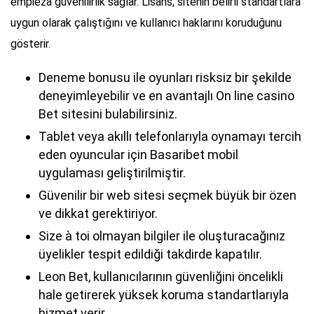
empieza güvenilirlik sağlar. Lisans, sitenin belirli standartlara
uygun olarak çalıştığını ve kullanıcı haklarını koruduğunu
gösterir.
Deneme bonusu ile oyunları risksiz bir şekilde
deneyimleyebilir ve en avantajlı On line casino
Bet sitesini bulabilirsiniz.
Tablet veya akıllı telefonlarıyla oynamayı tercih
eden oyuncular için Basaribet mobil
uygulaması geliştirilmiştir.
Güvenilir bir web sitesi seçmek büyük bir özen
ve dikkat gerektiriyor.
Size à toi olmayan bilgiler ile oluşturacağınız
üyelikler tespit edildiği takdirde kapatılır.
Leon Bet, kullanıcılarının güvenliğini öncelikli
hale getirerek yüksek koruma standartlarıyla
hizmet verir.