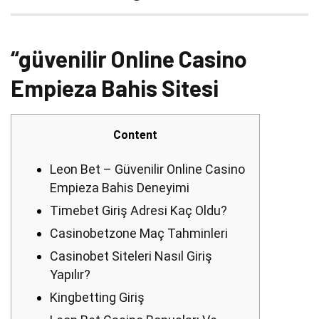
“güvenilir Online Casino
Empieza Bahis Sitesi
Content
Leon Bet – Güvenilir Online Casino
Empieza Bahis Deneyimi
Timebet Giriş Adresi Kaç Oldu?
Casinobetzone Maç Tahminleri
Casinobet Siteleri Nasıl Giriş
Yapılır?
Kingbetting Giriş