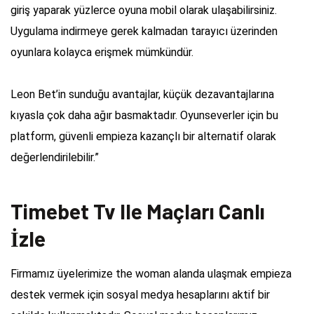
giriş yaparak yüzlerce oyuna mobil olarak ulaşabilirsiniz.
Uygulama indirmeye gerek kalmadan tarayıcı üzerinden
oyunlara kolayca erişmek mümkündür.
Leon Bet’in sunduğu avantajlar, küçük dezavantajlarına
kıyasla çok daha ağır basmaktadır. Oyunseverler için bu
platform, güvenli empieza kazançlı bir alternatif olarak
değerlendirilebilir.”
Timebet Tv Ile Maçları Canlı
İzle
Firmamız üyelerimize the woman alanda ulaşmak empieza
destek vermek için sosyal medya hesaplarını aktif bir