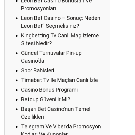
Leon Bet Casino Bonusları Ve
Promosyonları
Leon Bet Casino – Sonuç: Neden
Leon Bet’i Seçmelisiniz?
Kingbetting Tv Canlı Maç Izleme
Sitesi Nedir?
Güncel Turnuvalar Pin-up
Casino’da
Spor Bahisleri
Timebet Tv Ile Maçları Canlı İzle
Casino Bonus Programı
Betcup Güvenilir Mi?
Başarı Bet Casino’nun Temel
Özellikleri
Telegram Ve Viber’da Promosyon
Kodları Ve Kuponlar