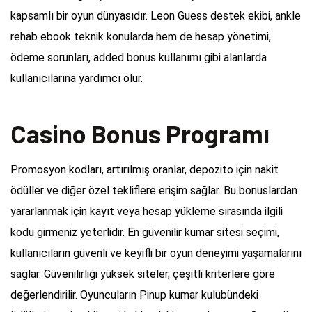
kapsamlı bir oyun dünyasıdır. Leon Guess destek ekibi, ankle
rehab ebook teknik konularda hem de hesap yönetimi,
ödeme sorunları, added bonus kullanımı gibi alanlarda
kullanıcılarına yardımcı olur.
Casino Bonus Programı
Promosyon kodları, artırılmış oranlar, depozito için nakit
ödüller ve diğer özel tekliflere erişim sağlar. Bu bonuslardan
yararlanmak için kayıt veya hesap yükleme sırasında ilgili
kodu girmeniz yeterlidir. En güvenilir kumar sitesi seçimi,
kullanıcıların güvenli ve keyifli bir oyun deneyimi yaşamalarını
sağlar. Güvenilirliği yüksek siteler, çeşitli kriterlere göre
değerlendirilir. Oyuncuların Pinup kumar kulübündeki