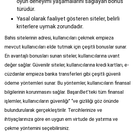
oyun deneyimi yaşamalarını sağlayan bonus
türüdür.
Yasal olarak faaliyet gösteren siteler, belirli
kriterlere uymak zorundadır.
Bahis sitelerinin adresi, kullanıcıları çekmek empieza
mevcut kullanıcıları elde tutmak için çeşitli bonuslar sunar.
En avantajlı bonusları sunan siteler, kullanıcılarına uvant
değer sağlar. Güvenilir siteler, kullanıcılarına kredi kartları, e-
cüzdanlar empieza banka transferleri gibi çeşitli güvenli
ödeme yöntemleri sunar. Bu yöntemler, kullanıcıların finansal
bilgilerinin korunmasını sağlar. BaşarıBet’teki tüm finansal
işlemler, kullanıcıların güvenliği” “ve gizliliği göz önünde
bulundurularak gerçekleştirilir. Tercihlerinize ve
ihtiyaçlarınıza göre en uygun em virtude de yatırma ve
çekme yöntemini seçebilirsiniz.