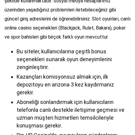
şekilde kullanmaktadır. Sosyal medya hesaplarımız
üzerinden yaşadığınız problemleri iletebileceğiniz gibi
güncel giriş adreslerini de öğrenebilirsiniz. Slot oyunları, canlı
online casino seçenekleri (Blackjack, Rulet, Bakara), poker
ve spor bahisleri gibi birçok farklı oyun mevcuttur.
Bu siteler, kullanıcılarına çeşitli bonus
seçenekleri sunarak oyun deneyimlerini
zenginleştirir.
Kazançları komisyonsuz almak için, ilk
depozitoyu en arizona 3 kez kaydırmanız
gerekir.
Aboneliği sonlandırmak için kullanıcıların
telefonla canlı destekle iletişime geçmesi ve
uzman müşteri hizmetleri temsilcileriyle
konuşması gerekir.