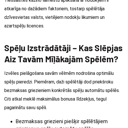
Tiešsaistes kazino laimestu aplikšana ar nodokļiem ir
atkarīga no dažādiem faktoriem, tostarp spēlētāja
dzīvesvietas valsts, vietējiem nodokļu likumiem un
azartspēļu licences.
Spēļu Izstrādātāji – Kas Slēpjas
Aiz Tavām Mīļākajām Spēlēm?
Izvēles pielāgošana savām vēlmēm nodrošina optimālu
spēļu pieredzi. Piemēram, daži spēlētāji dod priekšroku
bezmaksas griezieniem konkrētās spēļu automātu spēlēs.
Citi atkal meklē maksimālus bonusa līdzekļus, tegul
pagarinātu savu spēli.
Bezmaksas griezieni piešķir spēlētājiem