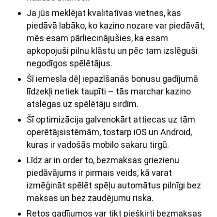
Ja jūs meklējat kvalitatīvas vietnes, kas
piedāvā labāko, ko kazino nozare var piedāvāt,
mēs esam pārliecinājušies, ka esam
apkopojuši pilnu klāstu un pēc tam izslēguši
negodīgos spēlētājus.
Šī iemesla dēļ iepazīšanās bonusu gadījumā
līdzekļi netiek taupīti – tās marchar kazino
atslēgas uz spēlētāju sirdīm.
Šī optimizācija galvenokārt attiecas uz tām
operētājsistēmām, tostarp iOS un Android,
kuras ir vadošās mobilo sakaru tirgū.
Līdz ar in order to, bezmaksas griezienu
piedāvājums ir pirmais veids, kā varat
izmēģināt spēlēt spēļu automātus pilnīgi bez
maksas un bez zaudējumu riska.
Retos gadījumos var tikt piešķirti bezmaksas