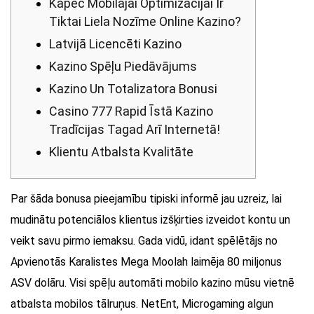
Kāpēc Mobilajai Optimizācijai Ir
Tiktai Liela Nozīme Online Kazino?
Latvijā Licencēti Kazino
Kazino Spēļu Piedāvājums
Kazino Un Totalizatora Bonusi
Casino 777 Rapid Īstā Kazino
Tradīcijas Tagad Arī Internetā!
Klientu Atbalsta Kvalitāte
Par šāda bonusa pieejamību tipiski informē jau uzreiz, lai
mudinātu potenciālos klientus izšķirties izveidot kontu un
veikt savu pirmo iemaksu. Gada vidū, idant spēlētājs no
Apvienotās Karalistes Mega Moolah laimēja 80 miljonus
ASV dolāru. Visi spēļu automāti mobilo kazino mūsu vietnē
atbalsta mobilos tālruņus. NetEnt, Microgaming algun