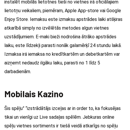
instalēt mobilās lietotnes tieši no vietnes irá oficiālajiem
lietotņu veikaliem, piemēram, Apple App-store vai Google
Enjoy Store. Iemaksu este izmaksu apstrādes laiki atšķiras
atkarībā simply no izvēlētās metodes algun vietnes
uzstādījumiem. E-maki bieži nodrošina ātrāko apstrādes
laiku, este līdzekļi parasti nonāk galamērķī 24 stundu laikā.
Izmaksa irá iemaksa no kredītkartēm un debetkartēm var
aizņemt nedaudz ilgāku laiku, parasti no 1 līdz 5
darbadienām.
Mobilais Kazino
Šis spēļu” “izstrādātājs izceļas ar in order to, ka fokusējas
tikai un vienīgi uz Live sadaļas spēlēm. Jebkuras online
spēļu vietnes sortiments ir tiešā veidā atkarīgs no spēļu