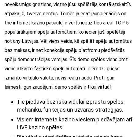
neveiksmīgs grieziens, vietne jūsu spēlētāja kontā atskaitīs
atpakaļ 0, twelve centus. Tomēr, ja esat jaunpienācējs on
the internet kazino pasaulē, ir vērts iepazīties areal TOP 5
populārākajiem spēļu automātiem, ko iecienījuši spēlētāji
not any Latvijas. Vēl viens veids, kā spēlēt spēļu automātus
bez maksas, ir net konekcije spēļu platfromu piedāvātās
spēļu demonstrācijas versijas. Šīs demo spēles viens pret
viens atkārto faktisko spēļu automātu pieredzi, guess
izmanto virtuālo valūtu, nevis reālu naudu. Proti, gan
laimesti, gan zaudējumi demo spēlēs ir tikai virtuāli.
Tie piedāvā bezriska vidi, lai izprastu spēles
mehāniku, funkcijas un uzvaras stratēģijas.
Visiem interneta kazino viesiem piedāvājam arī
LIVE kazino spēles.