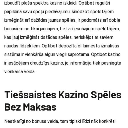
izbaudīt plaša spektra kazino izklaidi. Optibet regulāri
papildina savu spēļu piedāvājumu, sniedzot spēlētājiem
izmēģināt arī dažādas jaunas spēles. Ir padomāts arī doble
bonusiem ne tikai jaunajiem, bet arī esošajiem spēlētājiem,
kas ļauj izmēģināt dažādas spēles, neriskējot ar saviem
naudas līdzekļiem. Optibet depozīta el laimesta izmaksas
sistēma ir vienkārša algun viegli saprotama. Optibet kazino
ir iesācējiem draudzīgs kazino, jo informācija tiek pasniegta
vienkāršā veidā.
Tiešsaistes Kazino Spēles
Bez Maksas
Neatkarīgi no bonusa veida, tam tipiski līdzi nāk konkrēti