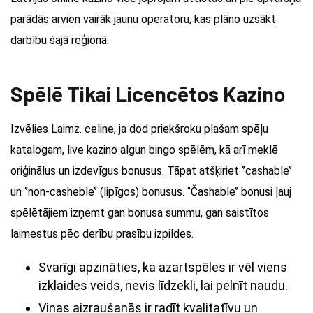
parādās arvien vairāk jaunu operatoru, kas plāno uzsākt
darbību šajā reģionā.
Spēlē Tikai Licencētos Kazino
Izvēlies Laimz. celine, ja dod priekšroku plašam spēļu
katalogam, live kazino algun bingo spēlēm, kā arī meklē
oriģinālus un izdevīgus bonusus. Tāpat atšķiriet ‘’cashable’’
un ‘’non-casheble’’ (lipīgos) bonusus. ‘’Čashable’’ bonusi ļauj
spēlētājiem izņemt gan bonusa summu, gan saistītos
laimestus pēc derību prasību izpildes.
Svarīgi apzināties, ka azartspēles ir vēl viens
izklaides veids, nevis līdzekli, lai pelnīt naudu.
Viņas aizraušanās ir radīt kvalitatīvu un