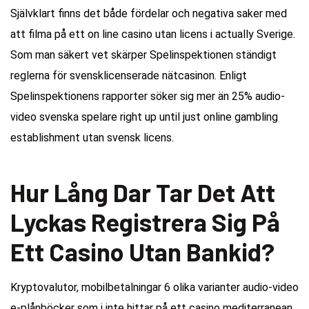
Självklart finns det både fördelar och negativa saker med
att filma på ett on line casino utan licens i actually Sverige.
Som man säkert vet skärper Spelinspektionen ständigt
reglerna för svensklicenserade nätcasinon. Enligt
Spelinspektionens rapporter söker sig mer än 25% audio-
video svenska spelare right up until just online gambling
establishment utan svensk licens.
Hur Lång Dar Tar Det Att
Lyckas Registrera Sig På
Ett Casino Utan Bankid?
Kryptovalutor, mobilbetalningar 6 olika varianter audio-video
e-plånböcker som i inte hittar på ett casino mediterranean