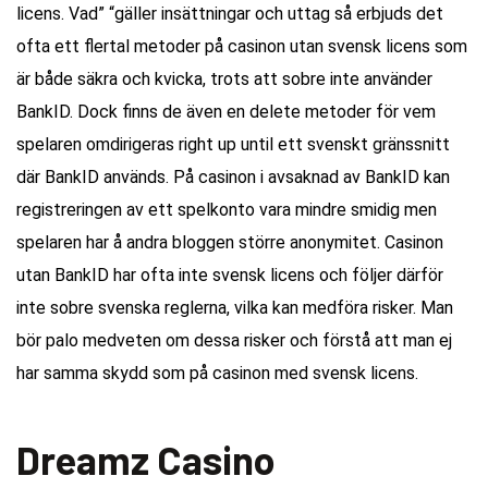
licens. Vad” “gäller insättningar och uttag så erbjuds det
ofta ett flertal metoder på casinon utan svensk licens som
är både säkra och kvicka, trots att sobre inte använder
BankID. Dock finns de även en delete metoder för vem
spelaren omdirigeras right up until ett svenskt gränssnitt
där BankID används. På casinon i avsaknad av BankID kan
registreringen av ett spelkonto vara mindre smidig men
spelaren har å andra bloggen större anonymitet. Casinon
utan BankID har ofta inte svensk licens och följer därför
inte sobre svenska reglerna, vilka kan medföra risker. Man
bör palo medveten om dessa risker och förstå att man ej
har samma skydd som på casinon med svensk licens.
Dreamz Casino