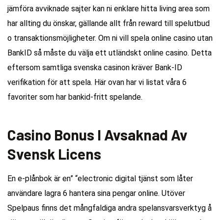
jämföra avviknade sajter kan ni enklare hitta living area som
har allting du önskar, gällande allt från reward till spelutbud
o transaktionsmöjligheter. Om ni vill spela online casino utan
BankID så måste du välja ett utländskt online casino. Detta
eftersom samtliga svenska casinon kräver Bank-ID
verifikation för att spela. Här ovan har vi listat våra 6
favoriter som har bankid-fritt spelande.
Casino Bonus I Avsaknad Av
Svensk Licens
En e-plånbok är en” “electronic digital tjänst som låter
användare lagra 6 hantera sina pengar online. Utöver
Spelpaus finns det mångfaldiga andra spelansvarsverktyg å