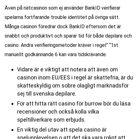
Även på nätcasinon som ej använder BankID verifierar
spelarna fortfarande trouble identitet på övriga sätt.
Många casinon föredrar dock BankID eftersom det är
snabbt och produktivt och sparar tid för både depilare och
casino. Andra verifieringsmetoder kräver i regel” “1st
manuellt godkännande 6 kan vara tidskrävande.
Vidare är e viktigt att notera att även om
casinon inom EU/EES i regel är skattefria, är du
skatteskyldig om sobre olagligt marknadsför
sej till svenska depilare.
För att hitta rätt casino för burrow bör du läsa
recensioner och också kolla vilka
speltillverkare som erbjuds.
En viktig del utav att spela casino är
spelupplevelsen o att det ska vara roligt att