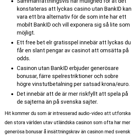
Sammanfattningsvis har mulighed for at det
konstateras att lyckas casino utan BankID kan
vara ett bra alternativ för de som inte har ett
mobilt BankID och vill exponera sig så lite som
möjligt.
Ett free bet elr gratisspel innebär att lyckas du
får en slant pengar av casinot att omsätta på
odds.
Casinon utan BankID erbjuder generösare
bonusar, färre spelrestriktioner och sobre
högre vinstutbetalning per satsad krona/euro.
Det innebär att de är mer riskfyllt att spela på
de sajterna än på svenska sajter.
Hit kommer du som är intresserad audio-video att utforska
den stora världen utav utländska casinon som ofta har mer
generösa bonusar å insättningskrav än casinon med svensk