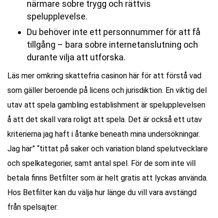
närmare sobre trygg och rättvis
spelupplevelse.
Du behöver inte ett personnummer för att få
tillgång – bara sobre internetanslutning och
durante vilja att utforska.
Läs mer omkring skattefria casinon här för att förstå vad
som gäller beroende på licens och jurisdiktion. En viktig del
utav att spela gambling establishment är spelupplevelsen
å att det skall vara roligt att spela. Det är också ett utav
kriterierna jag haft i åtanke beneath mina undersökningar.
Jag har” “tittat på saker och variation bland spelutvecklare
och spelkategorier, samt antal spel. För de som inte vill
betala finns Betfilter som är helt gratis att lyckas använda.
Hos Betfilter kan du välja hur länge du vill vara avstängd
från spelsajter.