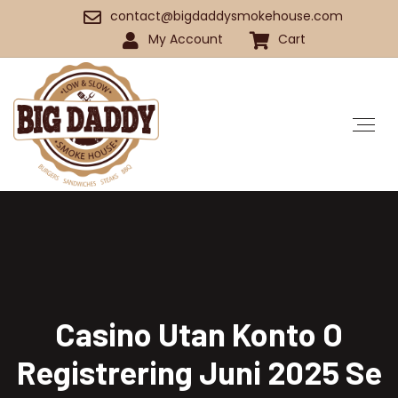
contact@bigdaddysmokehouse.com
My Account
Cart
Casino Utan Konto O
Registrering Juni 2025 Se