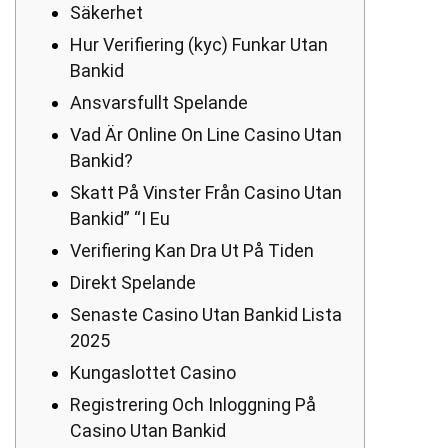
Säkerhet
Hur Verifiering (kyc) Funkar Utan
Bankid
Ansvarsfullt Spelande
Vad Är Online On Line Casino Utan
Bankid?
Skatt På Vinster Från Casino Utan
Bankid” “I Eu
Verifiering Kan Dra Ut På Tiden
Direkt Spelande
Senaste Casino Utan Bankid Lista
2025
Kungaslottet Casino
Registrering Och Inloggning På
Casino Utan Bankid