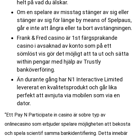
helt på vad du älskar.
Om en spelare av misstag stänger av sig eller
stänger av sig för länge by means of Spelpaus,
går e inte att ångra eller ta bort avstängningen.
Frank & Fred casino är 1st färgsprakande
casino i avsaknad av konto som på ett
sömlöst vis gör det möjligt att ta ut och sätta
within pengar med hjälp av Trustly
banköverföring.
Än durante gång har N1 Interactive Limited
levererat en kvalitetsprodukt och går lika
perfekt att avnjuta via mobilen som via en
dator.
“Ett Pay N Participate in casino är sobre typ av
onlinecasino som erbjuder spelare möjligheten att bekosta
och spela scientif samma bankidentifiering. Detta innebär