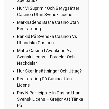
Spelpaus?
Hur Vi Suprimir Och Betygsätter
Casinon Utan Svensk Licens
Marknadens Bästa Casino Utan
Registrering
Bankid På Svenska Casinon Vs
Utländska Casinon
Malta Casino I Avsaknad Av
Svensk Licens – Fördelar Och
Nackdelar
Hur Sker Insättningar Och Uttag?
Registrering På Casino Utan
Licens
Pay N Participate In Casino Utan
Svensk Licens – Grejjor Att Tänka
På