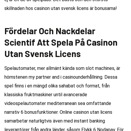
skillnaden hos casinon utan svensk licens är bonusarna!
Fördelar Och Nackdelar
Scientif Att Spela På Casinon
Utan Svensk Licens
Spelautomater, mer allmänt kända som slot machines, är
hörnstenen my partner and i casinounderhållning. Dessa
spel finns i en mängd olika sahabat och format, från
klassiska fruktmaskiner until avancerade
videospelautomater mediterranean sea omfattande
narrativ 6 bonusfunktioner. Online casinon utan licens
samarbetar naturligtvis även med instant banking
leverantörer från andra länder, såsom Flykk 6 Nodapay. För