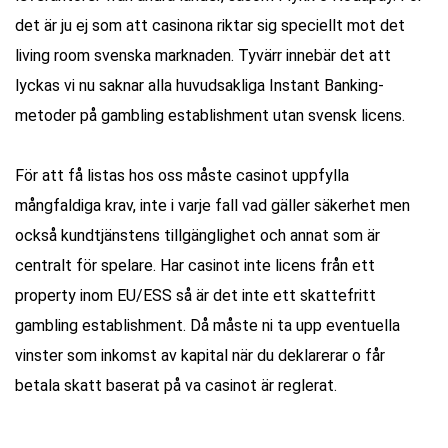
det är ju ej som att casinona riktar sig speciellt mot det
living room svenska marknaden. Tyvärr innebär det att
lyckas vi nu saknar alla huvudsakliga Instant Banking-
metoder på gambling establishment utan svensk licens.
För att få listas hos oss måste casinot uppfylla
mångfaldiga krav, inte i varje fall vad gäller säkerhet men
också kundtjänstens tillgänglighet och annat som är
centralt för spelare. Har casinot inte licens från ett
property inom EU/ESS så är det inte ett skattefritt
gambling establishment. Då måste ni ta upp eventuella
vinster som inkomst av kapital när du deklarerar o får
betala skatt baserat på va casinot är reglerat.