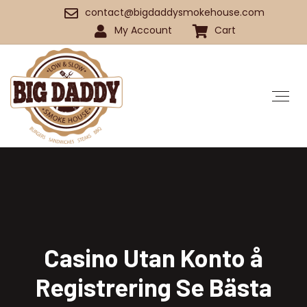
contact@bigdaddysmokehouse.com
My Account
Cart
Casino Utan Konto å
Registrering Se Bästa