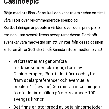
Casinoepic
Börja med att läsa vår artikel, och konstruera sedan en titt i
våra listor över rekommenderade spelbolag.
Kortbetalningar är populära världen över, och i princip alla
casinon utan svensk licens accepterar dessa. Dock bör
svenskar vara medvetna om att vinster från dessa casinon
är föremål för 30% skatt, då Kanada inte är medlem av EU.
Vi fortsätter att genomföra
marknadsundersökningar, i form av
Casinotempen, för att identifiera och lyfta
fram spelarpreferenser och eventuella
problem.” “[newline]Den minsta insättningen
forefalder inte sällan på motsvarande 100
sveriges kronor.
Det finns en stor bredd av betalningsmetoder