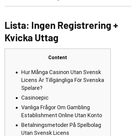
Lista: Ingen Registrering +
Kvicka Uttag
Content
Hur Många Casinon Utan Svensk
Licens Är Tillgängliga För Svenska
Spelare?
Casinoepic
Vanliga Frågor Om Gambling
Establishment Online Utan Konto
Betalningsmetoder På Spelbolag
Utan Svensk Licens