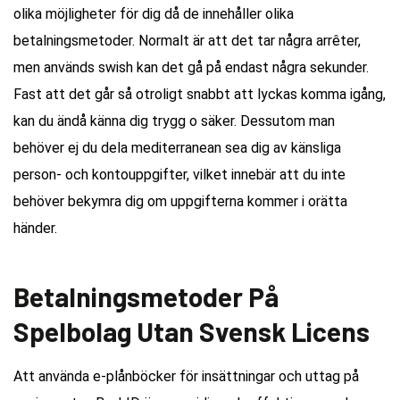
olika möjligheter för dig då de innehåller olika
betalningsmetoder. Normalt är att det tar några arrêter,
men används swish kan det gå på endast några sekunder.
Fast att det går så otroligt snabbt att lyckas komma igång,
kan du ändå känna dig trygg o säker. Dessutom man
behöver ej du dela mediterranean sea dig av känsliga
person- och kontouppgifter, vilket innebär att du inte
behöver bekymra dig om uppgifterna kommer i orätta
händer.
Betalningsmetoder På
Spelbolag Utan Svensk Licens
Att använda e-plånböcker för insättningar och uttag på