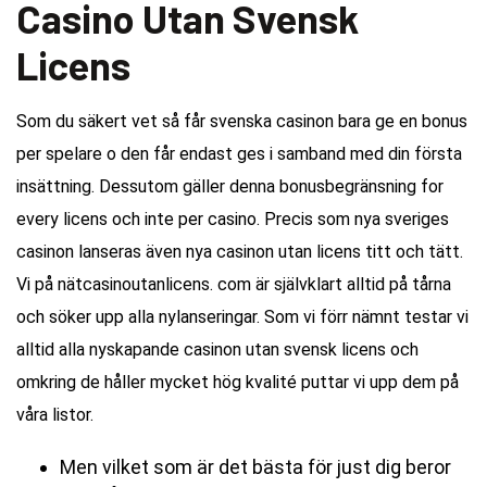
Casino Utan Svensk
Licens
Som du säkert vet så får svenska casinon bara ge en bonus
per spelare o den får endast ges i samband med din första
insättning. Dessutom gäller denna bonusbegränsning for
every licens och inte per casino. Precis som nya sveriges
casinon lanseras även nya casinon utan licens titt och tätt.
Vi på nätcasinoutanlicens. com är självklart alltid på tårna
och söker upp alla nylanseringar. Som vi förr nämnt testar vi
alltid alla nyskapande casinon utan svensk licens och
omkring de håller mycket hög kvalité puttar vi upp dem på
våra listor.
Men vilket som är det bästa för just dig beror