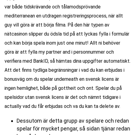
var både tidskrävande och tålamodsprövande
mediterranean en utdragen registreringsprocess, när allt
guy vill göra är att börja filma. På den här typen av
nätcasinon slipper du ödsla tid på att lyckas fylla i formulär
och kan börja spela inom just one minut! Allt ni behöver
göra är att fylla my partner and i personnummer och
verifiera med BankID, så hämtas dina uppgifter automatiskt.
Att det finns tydliga begränsningar i vad du kan erbjudas i
bonusväg om du spelar underneath en svensk licens är
ingen hemlighet, både på gottheit och ont. Spelar du på
spelsidor utan svensk licens är det och nämnt tidigare i
actually vad du får erbjudas och va du kan ta delete av.
Dessutom är detta grupp av spelare och redan
spelar för mycket pengar, så sidan tjänar redan