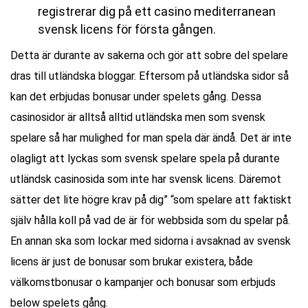
registrerar dig på ett casino mediterranean
svensk licens för första gången.
Detta är durante av sakerna och gör att sobre del spelare
dras till utländska bloggar. Eftersom på utländska sidor så
kan det erbjudas bonusar under spelets gång. Dessa
casinosidor är alltså alltid utländska men som svensk
spelare så har mulighed for man spela där ändå. Det är inte
olagligt att lyckas som svensk spelare spela på durante
utländsk casinosida som inte har svensk licens. Däremot
sätter det lite högre krav på dig” “som spelare att faktiskt
själv hålla koll på vad de är för webbsida som du spelar på.
En annan ska som lockar med sidorna i avsaknad av svensk
licens är just de bonusar som brukar existera, både
välkomstbonusar o kampanjer och bonusar som erbjuds
below spelets gång.