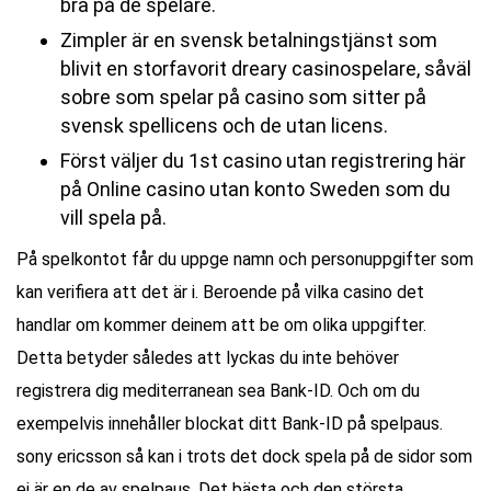
bra på de spelare.
Zimpler är en svensk betalningstjänst som
blivit en storfavorit dreary casinospelare, såväl
sobre som spelar på casino som sitter på
svensk spellicens och de utan licens.
Först väljer du 1st casino utan registrering här
på Online casino utan konto Sweden som du
vill spela på.
På spelkontot får du uppge namn och personuppgifter som
kan verifiera att det är i. Beroende på vilka casino det
handlar om kommer deinem att be om olika uppgifter.
Detta betyder således att lyckas du inte behöver
registrera dig mediterranean sea Bank-ID. Och om du
exempelvis innehåller blockat ditt Bank-ID på spelpaus.
sony ericsson så kan i trots det dock spela på de sidor som
ej är en de av spelpaus. Det bästa och den största