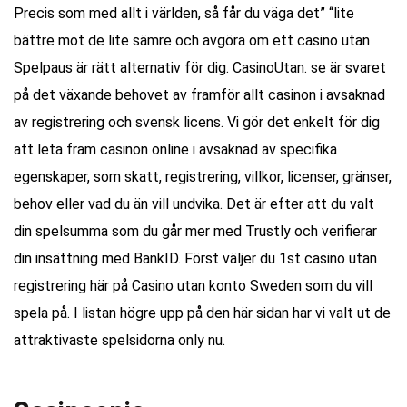
Precis som med allt i världen, så får du väga det” “lite
bättre mot de lite sämre och avgöra om ett casino utan
Spelpaus är rätt alternativ för dig. CasinoUtan. se är svaret
på det växande behovet av framför allt casinon i avsaknad
av registrering och svensk licens. Vi gör det enkelt för dig
att leta fram casinon online i avsaknad av specifika
egenskaper, som skatt, registrering, villkor, licenser, gränser,
behov eller vad du än vill undvika. Det är efter att du valt
din spelsumma som du går mer med Trustly och verifierar
din insättning med BankID. Först väljer du 1st casino utan
registrering här på Casino utan konto Sweden som du vill
spela på. I listan högre upp på den här sidan har vi valt ut de
attraktivaste spelsidorna only nu.