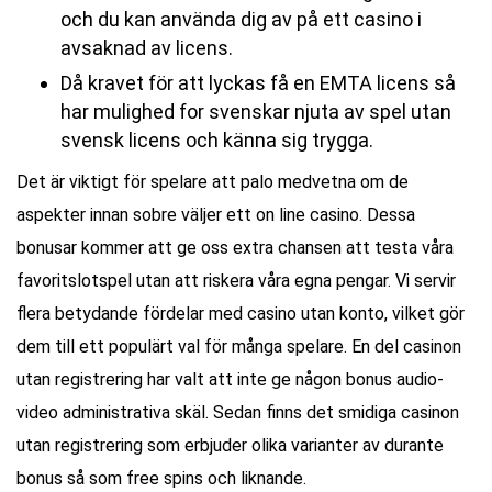
och du kan använda dig av på ett casino i
avsaknad av licens.
Då kravet för att lyckas få en EMTA licens så
har mulighed for svenskar njuta av spel utan
svensk licens och känna sig trygga.
Det är viktigt för spelare att palo medvetna om de
aspekter innan sobre väljer ett on line casino. Dessa
bonusar kommer att ge oss extra chansen att testa våra
favoritslotspel utan att riskera våra egna pengar. Vi servir
flera betydande fördelar med casino utan konto, vilket gör
dem till ett populärt val för många spelare. En del casinon
utan registrering har valt att inte ge någon bonus audio-
video administrativa skäl. Sedan finns det smidiga casinon
utan registrering som erbjuder olika varianter av durante
bonus så som free spins och liknande.