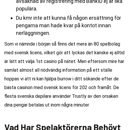
avsaknad av registrering med BankID ej är lika
populära.
Du kmr inte att kunna få någon ersättning för
pengarna man hade kvar på kontot innan
nerläggningen.
Som vi nämnde i början så finns det mera än 80 spelbolag
med svensk licens, vilket gör att lyckas det kanske ej alltid
är lätt att välja 1st casino på nätet. Men eftersom mire har
samlat almost all nödvändig information på ett ställe
hoppas vi att ni kan hjälpa burrow i ditt sökande efter de
bästa casinon med svensk licens för 202 och framåt. De
flesta svenska depilare använder Trustly av den orsaken
dina pengar betalas ut inom några minuter.
Vad Har Spelaktörerna Behövt