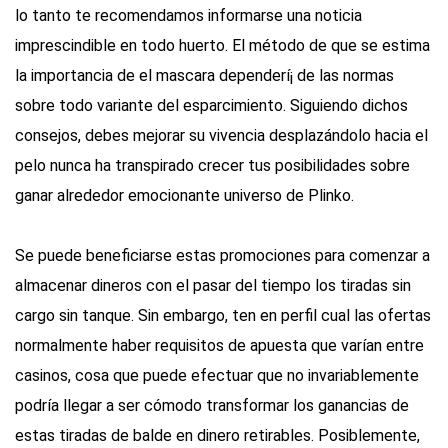
lo tanto te recomendamos informarse una noticia
imprescindible en todo huerto. El método de que se estima
la importancia de el mascara dependerí¡ de las normas
sobre todo variante del esparcimiento. Siguiendo dichos
consejos, debes mejorar su vivencia desplazándolo hacia el
pelo nunca ha transpirado crecer tus posibilidades sobre
ganar alrededor emocionante universo de Plinko.
Se puede beneficiarse estas promociones para comenzar a
almacenar dineros con el pasar del tiempo los tiradas sin
cargo sin tanque. Sin embargo, ten en perfil cual las ofertas
normalmente haber requisitos de apuesta que varían entre
casinos, cosa que puede efectuar que no invariablemente
podrí­a llegar a ser cómodo transformar los ganancias de
estas tiradas de balde en dinero retirables. Posiblemente,