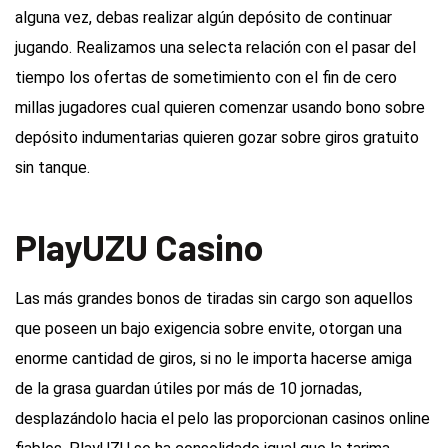
alguna vez, debas realizar algún depósito de continuar
jugando. Realizamos una selecta relación con el pasar del
tiempo los ofertas de sometimiento con el fin de cero
millas jugadores cual quieren comenzar usando bono sobre
depósito indumentarias quieren gozar sobre giros gratuito
sin tanque.
PlayUZU Casino
Las más grandes bonos de tiradas sin cargo son aquellos
que poseen un bajo exigencia sobre envite, otorgan una
enorme cantidad de giros, si no le importa hacerse amiga
de la grasa guardan útiles por más de 10 jornadas,
desplazándolo hacia el pelo las proporcionan casinos online