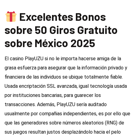
Excelentes Bonos
sobre 50 Giros Gratuito
sobre México 2025
El casino PlayUZU si no le importa hacerse amiga de la
grasa esfuerza para asegurar que la información privado y
financiera de las individuos se ubique totalmente fiable.
Usada encriptación SSL avanzada, igual tecnología usada
por instituciones bancarias, para guarecer los
transacciones. Además, PlayUZU serí­a auditado
usualmente por compañias independientes, es por ello que
que las generadores sobre números aleatorios (RNG) de
sus juegos resultan justos desplazándolo hacia el pelo