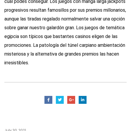
cual podés conseguir. Los juegos con manga larga jackpots
progresivos resultan famosillos por sus premios millonarios,
aunque las tiradas regalado normalmente salvar una opción
sobre ganar nuestro galardón gran. Los juegos de temática
egipcia son típicos que bastantes casinos eligen de las
promociones. La patologí­a del túnel carpiano ambientación
misteriosa y la alternativa de grandes premios las hacen
irresistibles.
July 30, 2021