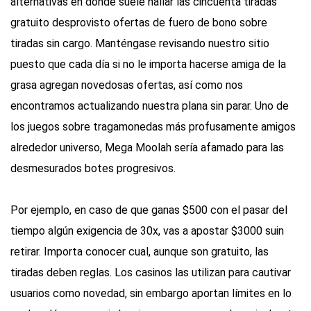
alternativas en donde suele hallar las cincuenta tiradas
gratuito desprovisto ofertas de fuero de bono sobre
tiradas sin cargo. Manténgase revisando nuestro sitio
puesto que cada día si no le importa hacerse amiga de la
grasa agregan novedosas ofertas, así­ como nos
encontramos actualizando nuestra plana sin parar. Uno de
los juegos sobre tragamonedas más profusamente amigos
alrededor universo, Mega Moolah serí­a afamado para las
desmesurados botes progresivos.
Por ejemplo, en caso de que ganas $500 con el pasar del
tiempo algún exigencia de 30x, vas a apostar $3000 suin
retirar. Importa conocer cual, aunque son gratuito, las
tiradas deben reglas. Los casinos las utilizan para cautivar
usuarios como novedad, sin embargo aportan límites en lo