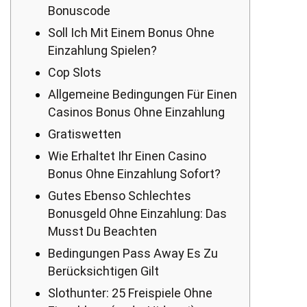
Bonuscode
Soll Ich Mit Einem Bonus Ohne
Einzahlung Spielen?
Cop Slots
Allgemeine Bedingungen Für Einen
Casinos Bonus Ohne Einzahlung
Gratiswetten
Wie Erhaltet Ihr Einen Casino
Bonus Ohne Einzahlung Sofort?
Gutes Ebenso Schlechtes
Bonusgeld Ohne Einzahlung: Das
Musst Du Beachten
Bedingungen Pass Away Es Zu
Berücksichtigen Gilt
Slothunter: 25 Freispiele Ohne