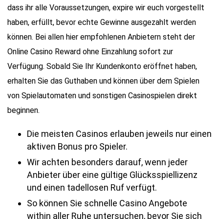
dass ihr alle Voraussetzungen, expire wir euch vorgestellt
haben, erfüllt, bevor echte Gewinne ausgezahlt werden
können. Bei allen hier empfohlenen Anbietern steht der
Online Casino Reward ohne Einzahlung sofort zur
Verfügung. Sobald Sie Ihr Kundenkonto eröffnet haben,
erhalten Sie das Guthaben und können über dem Spielen
von Spielautomaten und sonstigen Casinospielen direkt
beginnen.
Die meisten Casinos erlauben jeweils nur einen
aktiven Bonus pro Spieler.
Wir achten besonders darauf, wenn jeder
Anbieter über eine gültige Glücksspiellizenz
und einen tadellosen Ruf verfügt.
So können Sie schnelle Casino Angebote
within aller Ruhe untersuchen, bevor Sie sich