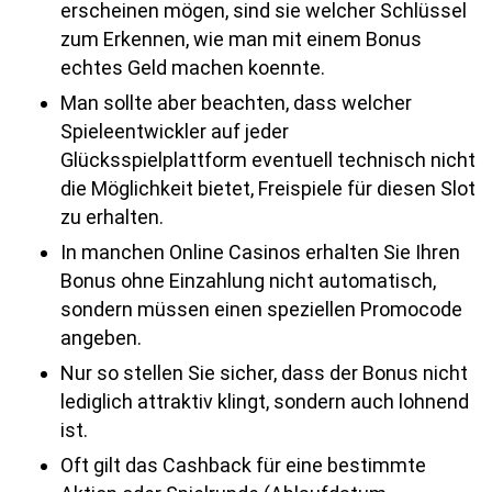
erscheinen mögen, sind sie welcher Schlüssel
zum Erkennen, wie man mit einem Bonus
echtes Geld machen koennte.
Man sollte aber beachten, dass welcher
Spieleentwickler auf jeder
Glücksspielplattform eventuell technisch nicht
die Möglichkeit bietet, Freispiele für diesen Slot
zu erhalten.
In manchen Online Casinos erhalten Sie Ihren
Bonus ohne Einzahlung nicht automatisch,
sondern müssen einen speziellen Promocode
angeben.
Nur so stellen Sie sicher, dass der Bonus nicht
lediglich attraktiv klingt, sondern auch lohnend
ist.
Oft gilt das Cashback für eine bestimmte