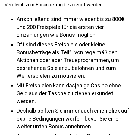
Vergleich zum Bonusbetrag bevorzugt werden.
Anschließend sind immer wieder bis zu 800€
und 200 Freispiele für die ersten vier
Einzahlungen wie Bonus möglich.
Oft sind dieses Freispiele oder kleine
Bonusbeträge als Teil” “von regelmäßigen
Aktionen oder aber Treueprogrammen, um
bestehende Spieler zu belohnen und zum
Weiterspielen zu motivieren.
Mit Freispielen kann dasjenige Casino ohne
Geld aus der Tasche zu ziehen erkundet
werden.
Deshalb sollten Sie immer auch einen Blick auf
expire Bedingungen werfen, bevor Sie einen
weiter unten Bonus annehmen.