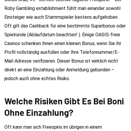
Roby Gambling establishment fühlt man einander sowohl
Einsteiger wie auch Stammspieler bestens aufgehoben.
Oft gilt das Cashback für eine bestimmte Superbonus oder
Spielrunde (Ablaufdatum beachten! ). Einige OASIS-freie
Casinos schenken Ihnen einen kleinen Bonus, wenn Sie Ihr
Profil vollständig ausfüllen oder Ihre Telefonnummer/E-
Mail-Adresse verifizieren. Dieser Bonus ist wirklich nicht
direkt an eine Einzahlung oder Anmeldung gebunden –
jedoch auch ohne echtes Risiko.
Welche Risiken Gibt Es Bei Boni
Ohne Einzahlung?
Oft kann man sich Freespins im übrigen in einem