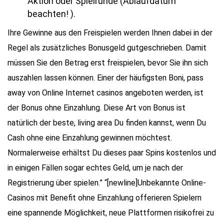
Aktion oder Spielrunde (Ablaufdatum
beachten! ).
Ihre Gewinne aus den Freispielen werden Ihnen dabei in der
Regel als zusätzliches Bonusgeld gutgeschrieben. Damit
müssen Sie den Betrag erst freispielen, bevor Sie ihn sich
auszahlen lassen können. Einer der häufigsten Boni, pass
away von Online Internet casinos angeboten werden, ist
der Bonus ohne Einzahlung. Diese Art von Bonus ist
natürlich der beste, living area Du finden kannst, wenn Du
Cash ohne eine Einzahlung gewinnen möchtest.
Normalerweise erhältst Du dieses paar Spins kostenlos und
in einigen Fällen sogar echtes Geld, um je nach der
Registrierung über spielen.” “[newline]Unbekannte Online-
Casinos mit Benefit ohne Einzahlung offerieren Spielern
eine spannende Möglichkeit, neue Plattformen risikofrei zu