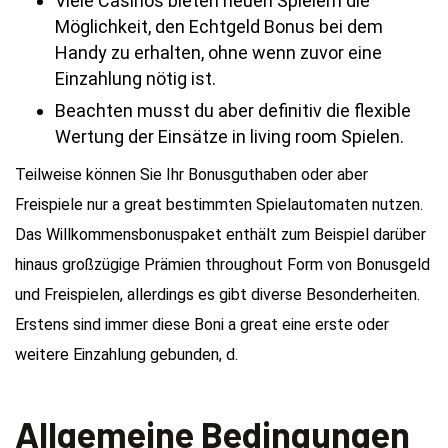
Viele Casinos bieten neuen Spielern die
Möglichkeit, den Echtgeld Bonus bei dem
Handy zu erhalten, ohne wenn zuvor eine
Einzahlung nötig ist.
Beachten musst du aber definitiv die flexible
Wertung der Einsätze in living room Spielen.
Teilweise können Sie Ihr Bonusguthaben oder aber
Freispiele nur a great bestimmten Spielautomaten nutzen.
Das Willkommensbonuspaket enthält zum Beispiel darüber
hinaus großzügige Prämien throughout Form von Bonusgeld
und Freispielen, allerdings es gibt diverse Besonderheiten.
Erstens sind immer diese Boni a great eine erste oder
weitere Einzahlung gebunden, d.
Allgemeine Bedingungen