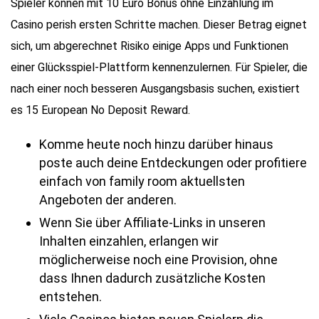
Spieler können mit 10 Euro Bonus ohne Einzahlung im
Casino perish ersten Schritte machen. Dieser Betrag eignet
sich, um abgerechnet Risiko einige Apps und Funktionen
einer Glücksspiel-Plattform kennenzulernen. Für Spieler, die
nach einer noch besseren Ausgangsbasis suchen, existiert
es 15 European No Deposit Reward.
Komme heute noch hinzu darüber hinaus
poste auch deine Entdeckungen oder profitiere
einfach von family room aktuellsten
Angeboten der anderen.
Wenn Sie über Affiliate-Links in unseren
Inhalten einzahlen, erlangen wir
möglicherweise noch eine Provision, ohne
dass Ihnen dadurch zusätzliche Kosten
entstehen.