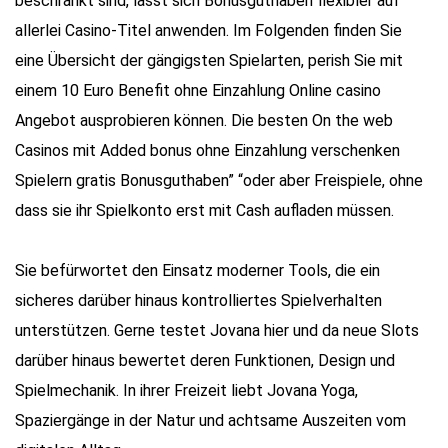
beschränkt sind, lässt sich Bonusguthaben flexibler auf
allerlei Casino-Titel anwenden. Im Folgenden finden Sie
eine Übersicht der gängigsten Spielarten, perish Sie mit
einem 10 Euro Benefit ohne Einzahlung Online casino
Angebot ausprobieren können. Die besten On the web
Casinos mit Added bonus ohne Einzahlung verschenken
Spielern gratis Bonusguthaben” “oder aber Freispiele, ohne
dass sie ihr Spielkonto erst mit Cash aufladen müssen.
Sie befürwortet den Einsatz moderner Tools, die ein
sicheres darüber hinaus kontrolliertes Spielverhalten
unterstützen. Gerne testet Jovana hier und da neue Slots
darüber hinaus bewertet deren Funktionen, Design und
Spielmechanik. In ihrer Freizeit liebt Jovana Yoga,
Spaziergänge in der Natur und achtsame Auszeiten vom