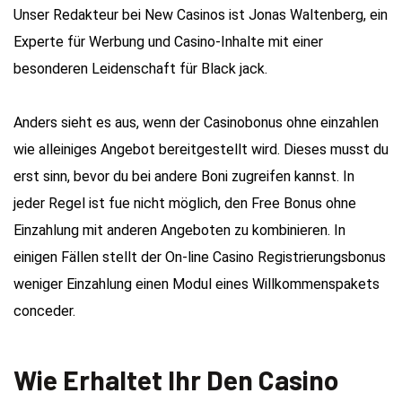
Unser Redakteur bei New Casinos ist Jonas Waltenberg, ein
Experte für Werbung und Casino-Inhalte mit einer
besonderen Leidenschaft für Black jack.
Anders sieht es aus, wenn der Casinobonus ohne einzahlen
wie alleiniges Angebot bereitgestellt wird. Dieses musst du
erst sinn, bevor du bei andere Boni zugreifen kannst. In
jeder Regel ist fue nicht möglich, den Free Bonus ohne
Einzahlung mit anderen Angeboten zu kombinieren. In
einigen Fällen stellt der On-line Casino Registrierungsbonus
weniger Einzahlung einen Modul eines Willkommenspakets
conceder.
Wie Erhaltet Ihr Den Casino