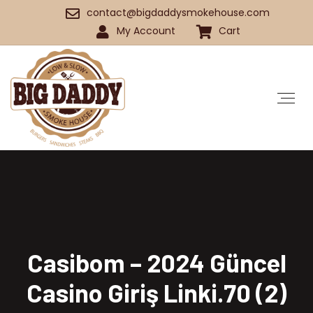
contact@bigdaddysmokehouse.com
My Account
Cart
Casibom – 2024 Güncel
Casino Giriş Linki.70 (2)