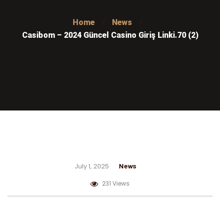
Home
News
Casibom – 2024 Güncel Casino Giriş Linki.70 (2)
July 1, 2025
News
231 Views