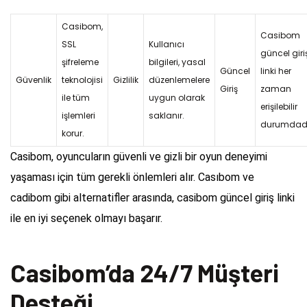
Casibom,
Casibom
SSL
Kullanıcı
güncel giri
şifreleme
bilgileri, yasal
Güncel
linki her
Güvenlik
teknolojisi
Gizlilik
düzenlemelere
Giriş
zaman
ile tüm
uygun olarak
erişilebilir
işlemleri
saklanır.
durumdadı
korur.
Casibom, oyuncuların güvenli ve gizli bir oyun deneyimi
yaşaması için tüm gerekli önlemleri alır. Casıbom ve
cadibom gibi alternatifler arasında, casibom güncel giriş linki
ile en iyi seçenek olmayı başarır.
Casibom’da 24/7 Müşteri
Desteği