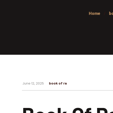
Home
bo
June 12, 2025
book of ra