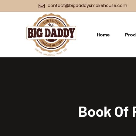
contact@bigdaddysmokehouse.com
Home
Prod
Book Of 