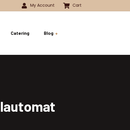
My Account
Cart
Catering
Blog
 -1350
History
ok
 -1800
Business and Pride
ve
elautomat