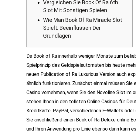
Vergleichen Sie Book Of Ra 6th
Slot Mit Sonstigen Spielen
Wie Man Book Of Ra Miracle Slot
Spielt: Beeinflussen Der
Grundlagen
Da Book of Ra innerhalb weniger Monate zum belie
Spielprinzip des Geldspielautomaten bis heute mehr
neuen Publication of Ra Luxurious Version auch exp
ähnlich funktionieren. Zunächst einmal müssen Sie 
Casino vornehmen, wenn Sie den Novoline Slot im or
stehen Ihnen in den tollsten Online Casinos für Deu
Kreditkarte, PayPal, verschiedenen E-Wallets oder
Sie anschließend einen Book of Ra Deluxe online Ec
und Ihren Anwendung pro Linie ebenso dann kann e