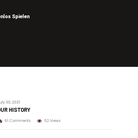
Beef Pastrami
nlos Spielen
Beef Bacon
Chicken Pastrami
Corned Beef
uly 30, 2021
OUR HISTORY
61 Comments
52 Views