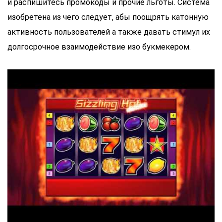
и распишитесь промокоды и прочие льготы. Система
изобретена из чего следует, абы поощрять катонную
активность пользователей а также давать стимул их
долгосрочное взаимодействие изо букмекером.