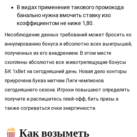
В видах применения такового промокода
банально нужна вмочить ставку изо
коэффициентом не ниже 1,80.
Несоблюдение данных требований может бросить ко
аннулированию бонуса и абсолютно всех выигрышей,
полученных из его внедрением. В этом месте
скоплены абсолютно все животрепещущие бонусы
БК 1xBet на сегодняшний день. Новая дело конторы
приурочена буква матчам Лиги чемпионов
сегодняшнего сезона. Игроки повышают определять
получите и распишитесь плей-офф, бить призы а
также согреваться очки энергичности.
Как возыметь