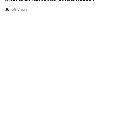
58 Views