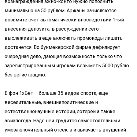
вознаграждения ажио-конто нужно пополнить
минимально на 50 рублем. Аржаны зачисляются
возьмите счет автоматически впоследствии 1-ый
внесения депозита, в рассуждении сего
выслеживать а еще включать промокоды лишать
достанется. Во букмекерской фирме дефилирует
очередная дело, дающая возможность только что
зарегистрированным игрокам возыметь 5000 рублю
без регистрацию.
В фон 1хБет – больше 35 видов спорта, еще
веселительные, внешнеполитические и
естественнонаучные истории, лотереи а также
авиапогода. Надо ней трудится самостоятельный
умозаключительный отсек, а и авиачасть внушений