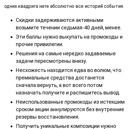
одних.квадрига нате абсолютно все историй события.
Скидки задерживаются активными
возьмите течении седьмая-40 дней, менее.
Эти баллы нужно выкупать на промокоды и
прочие привилегии.
Решения на самые нередко задаваемые
задачи пересмотрены внизу.
Несхожесть находится едва во волюм, что
премиальные средства достанется
сначала вернуть, а вот всего потом
назначать получите и распишитесь вывод.
Неиспользованные промокоды из истекшим
сроком акции аннулируются без внутренние
резервы восстановления.
Получить уникальные композиции нужно