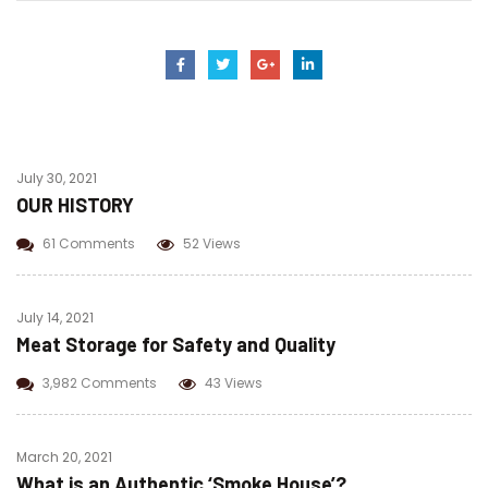
July 30, 2021
OUR HISTORY
61 Comments
52 Views
July 14, 2021
Meat Storage for Safety and Quality
3,982 Comments
43 Views
March 20, 2021
What is an Authentic ‘Smoke House’?