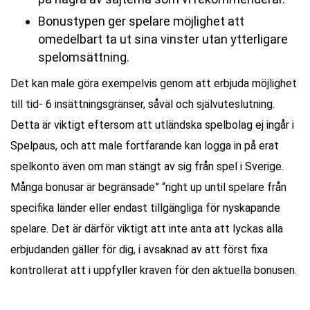
Bonustypen ger spelare möjlighet att
omedelbart ta ut sina vinster utan ytterligare
spelomsättning.
Det kan male göra exempelvis genom att erbjuda möjlighet
till tid- 6 insättningsgränser, såväl och självuteslutning.
Detta är viktigt eftersom att utländska spelbolag ej ingår i
Spelpaus, och att male fortfarande kan logga in på erat
spelkonto även om man stängt av sig från spel i Sverige.
Många bonusar är begränsade” “right up until spelare från
specifika länder eller endast tillgängliga för nyskapande
spelare. Det är därför viktigt att inte anta att lyckas alla
erbjudanden gäller för dig, i avsaknad av att först fixa
kontrollerat att i uppfyller kraven för den aktuella bonusen.