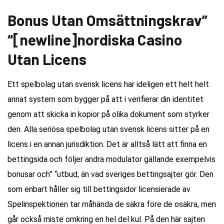
Bonus Utan Omsättningskrav”
“[newline]nordiska Casino
Utan Licens
Ett spelbolag utan svensk licens har ideligen ett helt helt
annat system som bygger på att i verifierar din identitet
genom att skicka in kopior på olika dokument som styrker
den. Alla seriösa spelbolag utan svensk licens sitter på en
licens i en annan jurisdiktion. Det är alltså lätt att finna en
bettingsida och följer andra modulator gällande exempelvis
bonusar och” “utbud, än vad sveriges bettingsajter gör. Den
som enbart håller sig till bettingsidor licensierade av
Spelinspektionen tar måhända de säkra före de osäkra, men
går också miste omkring en hel del kul. På den här sajten