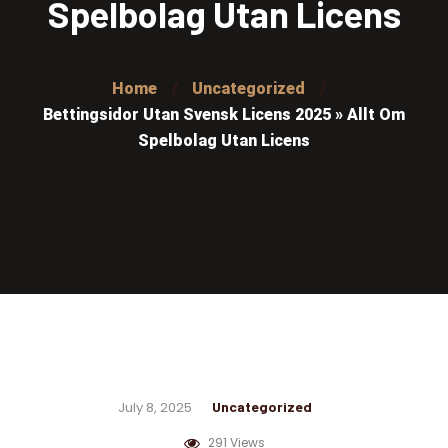
Spelbolag Utan Licens
Home
Uncategorized
Bettingsidor Utan Svensk Licens 2025 » Allt Om
Spelbolag Utan Licens
July 8, 2025
Uncategorized
291 Views