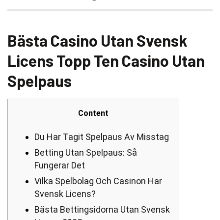
Bästa Casino Utan Svensk
Licens Topp Ten Casino Utan
Spelpaus
Content
Du Har Tagit Spelpaus Av Misstag
Betting Utan Spelpaus: Så
Fungerar Det
Vilka Spelbolag Och Casinon Har
Svensk Licens?
Bästa Bettingsidorna Utan Svensk