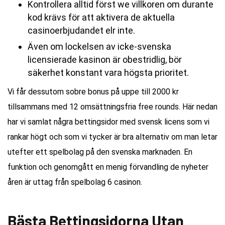
Kontrollera alltid först we villkoren om durante
kod krävs för att aktivera de aktuella
casinoerbjudandet elr inte.
Även om lockelsen av icke-svenska
licensierade kasinon är obestridlig, bör
säkerhet konstant vara högsta prioritet.
Vi får dessutom sobre bonus på uppe till 2000 kr
tillsammans med 12 omsättningsfria free rounds. Här nedan
har vi samlat några bettingsidor med svensk licens som vi
rankar högt och som vi tycker är bra alternativ om man letar
utefter ett spelbolag på den svenska marknaden. En
funktion och genomgått en menig förvandling de nyheter
åren är uttag från spelbolag 6 casinon.
Bästa Bettingsidorna Utan