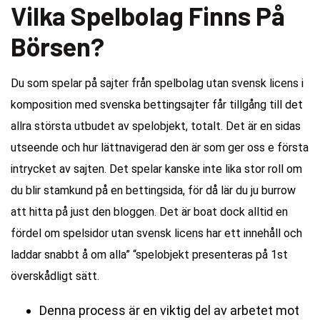
Vilka Spelbolag Finns På
Börsen?
Du som spelar på sajter från spelbolag utan svensk licens i
komposition med svenska bettingsajter får tillgång till det
allra största utbudet av spelobjekt, totalt. Det är en sidas
utseende och hur lättnavigerad den är som ger oss e första
intrycket av sajten. Det spelar kanske inte lika stor roll om
du blir stamkund på en bettingsida, för då lär du ju burrow
att hitta på just den bloggen. Det är boat dock alltid en
fördel om spelsidor utan svensk licens har ett innehåll och
laddar snabbt å om alla” “spelobjekt presenteras på 1st
överskådligt sätt.
Denna process är en viktig del av arbetet mot