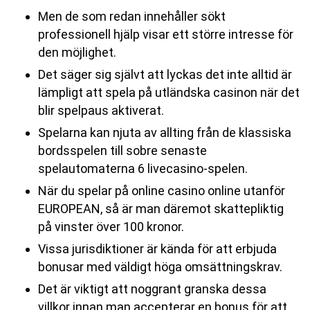
Men de som redan innehåller sökt
professionell hjälp visar ett större intresse för
den möjlighet.
Det säger sig självt att lyckas det inte alltid är
lämpligt att spela på utländska casinon när det
blir spelpaus aktiverat.
Spelarna kan njuta av allting från de klassiska
bordsspelen till sobre senaste
spelautomaterna 6 livecasino-spelen.
När du spelar på online casino online utanför
EUROPEAN, så är man däremot skattepliktig
på vinster över 100 kronor.
Vissa jurisdiktioner är kända för att erbjuda
bonusar med väldigt höga omsättningskrav.
Det är viktigt att noggrant granska dessa
villkor innan man accepterar en bonus för att