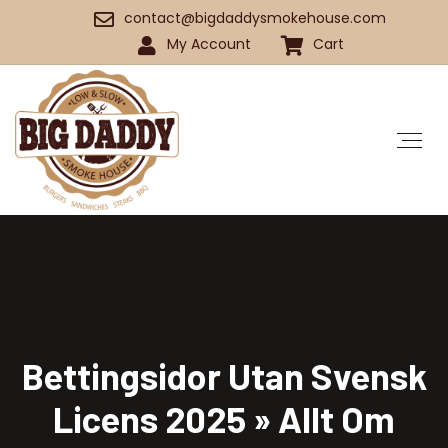
contact@bigdaddysmokehouse.com
My Account
Cart
Bettingsidor Utan Svensk
Licens 2025 » Allt Om