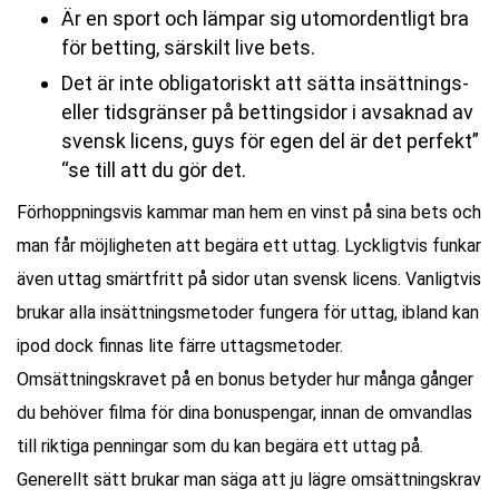
Är en sport och lämpar sig utomordentligt bra
för betting, särskilt live bets.
Det är inte obligatoriskt att sätta insättnings-
eller tidsgränser på bettingsidor i avsaknad av
svensk licens, guys för egen del är det perfekt”
“se till att du gör det.
Förhoppningsvis kammar man hem en vinst på sina bets och
man får möjligheten att begära ett uttag. Lyckligtvis funkar
även uttag smärtfritt på sidor utan svensk licens. Vanligtvis
brukar alla insättningsmetoder fungera för uttag, ibland kan
ipod dock finnas lite färre uttagsmetoder.
Omsättningskravet på en bonus betyder hur många gånger
du behöver filma för dina bonuspengar, innan de omvandlas
till riktiga penningar som du kan begära ett uttag på.
Generellt sätt brukar man säga att ju lägre omsättningskrav