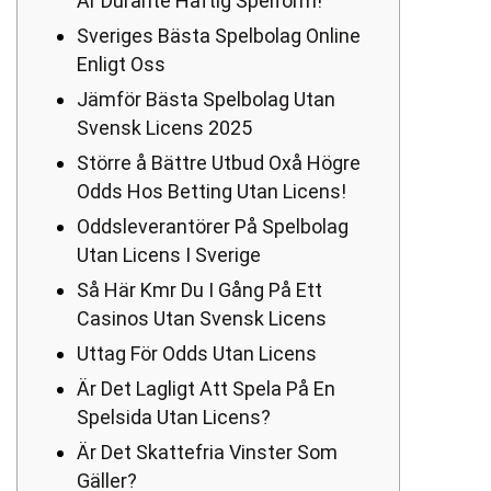
Är Durante Häftig Spelform!
Sveriges Bästa Spelbolag Online
Enligt Oss
Jämför Bästa Spelbolag Utan
Svensk Licens 2025
Större å Bättre Utbud Oxå Högre
Odds Hos Betting Utan Licens!
Oddsleverantörer På Spelbolag
Utan Licens I Sverige
Så Här Kmr Du I Gång På Ett
Casinos Utan Svensk Licens
Uttag För Odds Utan Licens
Är Det Lagligt Att Spela På En
Spelsida Utan Licens?
Är Det Skattefria Vinster Som
Gäller?