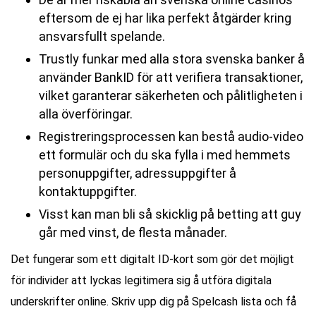
eftersom de ej har lika perfekt åtgärder kring
ansvarsfullt spelande.
Trustly funkar med alla stora svenska banker å
använder BankID för att verifiera transaktioner,
vilket garanterar säkerheten och pålitligheten i
alla överföringar.
Registreringsprocessen kan bestå audio-video
ett formulär och du ska fylla i med hemmets
personuppgifter, adressuppgifter å
kontaktuppgifter.
Visst kan man bli så skicklig på betting att guy
går med vinst, de flesta månader.
Det fungerar som ett digitalt ID-kort som gör det möjligt
för individer att lyckas legitimera sig å utföra digitala
underskrifter online. Skriv upp dig på Spelcash lista och få