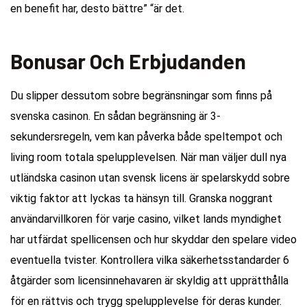
en benefit har, desto bättre” “är det.
Bonusar Och Erbjudanden
Du slipper dessutom sobre begränsningar som finns på
svenska casinon. En sådan begränsning är 3-
sekundersregeln, vem kan påverka både speltempot och
living room totala spelupplevelsen. När man väljer dull nya
utländska casinon utan svensk licens är spelarskydd sobre
viktig faktor att lyckas ta hänsyn till. Granska noggrant
användarvillkoren för varje casino, vilket lands myndighet
har utfärdat spellicensen och hur skyddar den spelare video
eventuella tvister. Kontrollera vilka säkerhetsstandarder 6
åtgärder som licensinnehavaren är skyldig att upprätthålla
för en rättvis och trygg spelupplevelse för deras kunder.