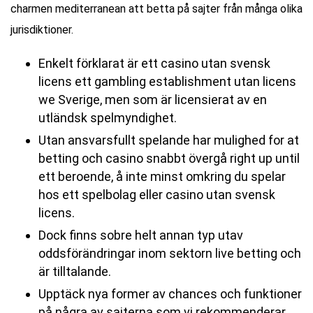
charmen mediterranean att betta på sajter från många olika
jurisdiktioner.
Enkelt förklarat är ett casino utan svensk
licens ett gambling establishment utan licens
we Sverige, men som är licensierat av en
utländsk spelmyndighet.
Utan ansvarsfullt spelande har mulighed for at
betting och casino snabbt övergå right up until
ett beroende, å inte minst omkring du spelar
hos ett spelbolag eller casino utan svensk
licens.
Dock finns sobre helt annan typ utav
oddsförändringar inom sektorn live betting och
är tilltalande.
Upptäck nya former av chances och funktioner
på några av sajterna som vi rekommenderar.